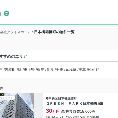
日本橋堀留町の物件一覧
式会社クライスホーム
すすめのエリア
戸
/
岩本町
/
緑
/
東上野
/
根岸
/
竜泉
/
千束
/
元浅草
/
浅草
/
松が谷
件
マンション
中央区
日本橋堀留町
ＧＲＥＥＮ ＰＡＲＫ日本橋堀留町
30
万円
管理/共益費15,000円
68.26㎡ (3LDK) /築10年 /12階建