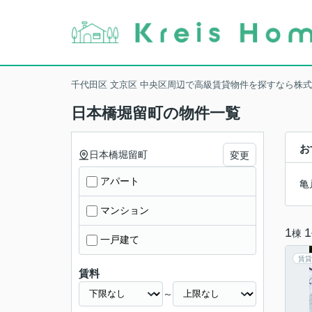
千代田区 文京区 中央区周辺で高級賃貸物件を探すなら株
日本橋堀留町の物件一覧
お
日本橋堀留町
変更
アパート
亀
マンション
1
1
棟
一戸建て
賃貸
賃料
～