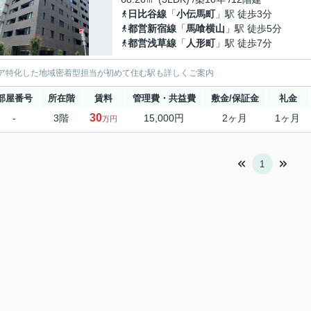
日比谷線
「
小伝馬町
」駅 徒歩3分
都営新宿線
「
馬喰横山
」駅 徒歩5分
都営浅草線
「
人形町
」駅 徒歩7分
ア特化した地域密着型担当が初めて住む駅も詳しくご案内
部屋番号
所在階
賃料
管理費・共益費
敷金/保証金
礼金
30
-
3階
15,000円
2ヶ月
1ヶ月
万円
1