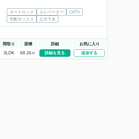
オートロック
エレベーター
CATV
宅配ボックス
公共下水
間取り
面積
詳細
お気に入り
3LDK
68.26㎡
詳細を見る
追加する