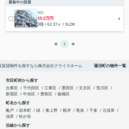
募集中の部屋
305
15.2万円
3階 / 62.37㎡ / 3LDK
1
高級賃貸物件を探すなら株式会社クライスホーム
蓮沼町の物件一覧
市区町村から探す
台東区
千代田区
江東区
墨田区
文京区
荒川区
新宿区
中央区
豊島区
板橋区
町名から探す
亀戸
岩本町
緑
東上野
根岸
竜泉
千束
元浅草
浅草
松が谷
沿線から探す