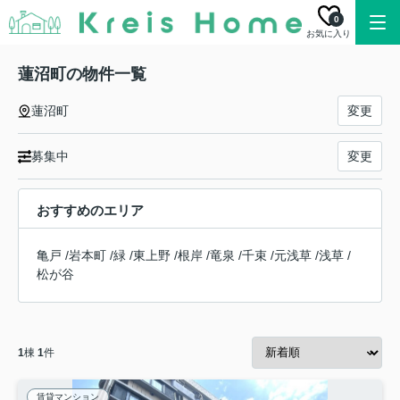
0
お気に入り
蓮沼町の物件一覧
蓮沼町
変更
募集中
変更
おすすめのエリア
亀戸
/
岩本町
/
緑
/
東上野
/
根岸
/
竜泉
/
千束
/
元浅草
/
浅草
/
松が谷
1
棟
1
件
賃貸マンション