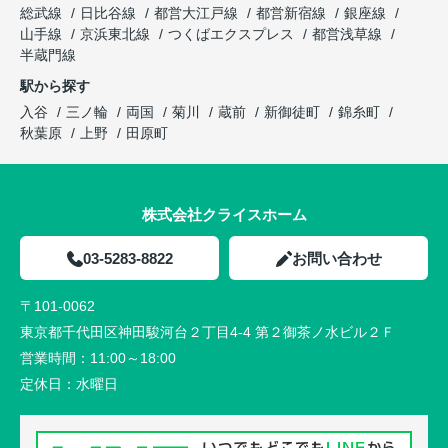
総武線
日比谷線
都営大江戸線
都営新宿線
銀座線
山手線
京浜東北線
つくばエクスプレス
都営浅草線
半蔵門線
駅から探す
入谷
三ノ輪
両国
菊川
蔵前
新御徒町
錦糸町
秋葉原
上野
田原町
株式会社クライスホーム
03-5283-8822
お問い合わせ
〒101-0062
東京都千代田区神田駿河台２丁目4-4 第２御茶ノ水ビル２Ｆ
営業時間：
11:00～18:00
定休日：
水曜日