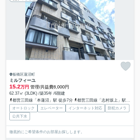
板橋区蓮沼町
ミルフィーユ
15.2
万円
管理/共益費8,000円
62.37㎡ (3LDK) /築35年 /6階建
都営三田線「本蓮沼」駅 徒歩7分
都営三田線「志村坂上」駅 徒歩10分
オートロック
エレベーター
インターネット対応
防犯カメラ
公共下水
徹底的にご希望条件のお部屋お探しします。