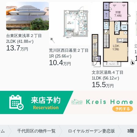
台東区東浅草２丁目
2LDK (41.88㎡)
13.7
万円
荒川区西日暮里２丁目
1
1R (25.66㎡)
10.4
万円
文京区湯島４丁目
1LDK (56.12㎡)
15.5
万円
ーム
千代田区の物件一覧
ロイヤルガーデン妻恋坂
3階