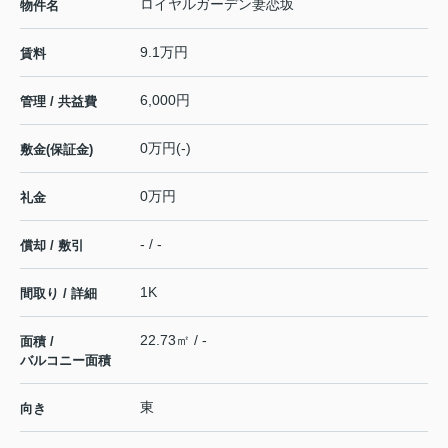
ロイヤルガーデン妻恋坂
物件名
9.1万円
賃料
6,000円
管理 / 共益費
0万円(-)
敷金(保証金)
0万円
礼金
- / -
償却 / 敷引
1K
間取り / 詳細
22.73㎡ / -
面積 /
バルコニー面積
東
向き