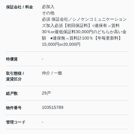
必加入
保証会社 / 料金
その他
必須 保証会社／シノケンコミュニケーション
ズ加入必須【初回保証料】○連保有→賃料
30％or最低保証料30,000円のどちらか高い金
額 ●連保無→賃料計100％【年毎更新料】
15,000円or20,000円
-
特優賃
仲介 / 一般
取引態様 /
賃貸区分
29戸
総戸数
103515789
物件番号
-
管理コード