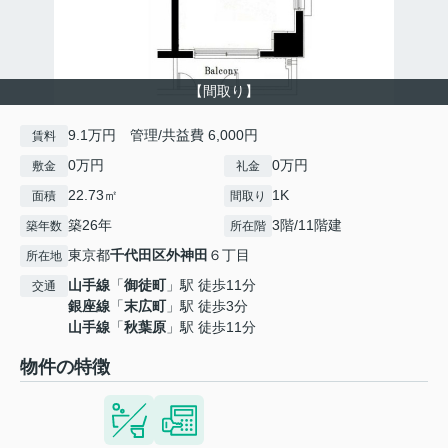
【間取り】
9.1万円 管理/共益費 6,000円
賃料
0万円
0万円
敷金
礼金
22.73㎡
1K
面積
間取り
築26年
3階/11階建
築年数
所在階
東京都
千代田区
外神田
６丁目
所在地
山手線
「
御徒町
」駅 徒歩11分
交通
銀座線
「
末広町
」駅 徒歩3分
山手線
「
秋葉原
」駅 徒歩11分
物件の特徴