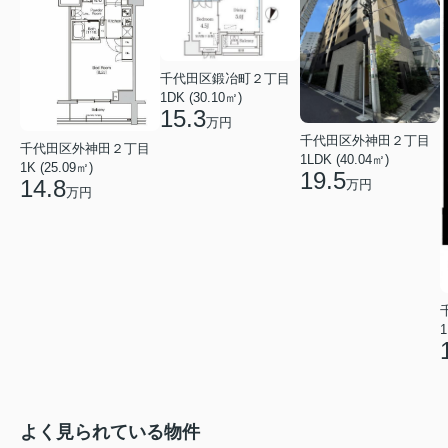
千代田区鍛冶町２丁目
1DK (30.10㎡)
15.3
万円
千代田区外神田２丁目
千代田区外神田２丁目
1LDK (40.04㎡)
1K (25.09㎡)
19.5
14.8
万円
万円
1
よく見られている物件