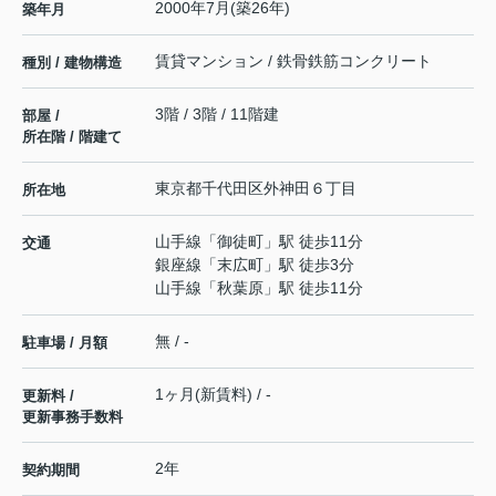
2000年7月(築26年)
築年月
賃貸マンション / 鉄骨鉄筋コンクリート
種別 / 建物構造
3階 / 3階 / 11階建
部屋 /
所在階 / 階建て
東京都
千代田区
外神田
６丁目
所在地
山手線
「
御徒町
」駅 徒歩11分
交通
銀座線
「
末広町
」駅 徒歩3分
山手線
「
秋葉原
」駅 徒歩11分
無 / -
駐車場 / 月額
1ヶ月(新賃料) / -
更新料 /
更新事務手数料
2年
契約期間