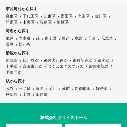
市区町村から探す
台東区
千代田区
江東区
墨田区
文京区
荒川区
新宿区
中央区
豊島区
板橋区
町名から探す
亀戸
岩本町
緑
東上野
根岸
竜泉
千束
元浅草
浅草
松が谷
沿線から探す
総武線
日比谷線
都営大江戸線
都営新宿線
銀座線
山手線
京浜東北線
つくばエクスプレス
都営浅草線
半蔵門線
駅から探す
入谷
三ノ輪
両国
菊川
蔵前
新御徒町
錦糸町
秋葉原
上野
田原町
株式会社クライスホーム