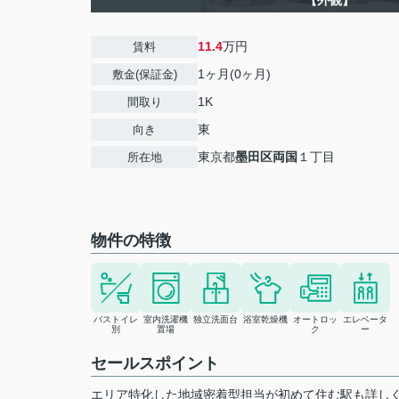
【外観】
11.4
万円
賃料
1ヶ月(0ヶ月)
敷金(保証金)
1K
間取り
東
向き
東京都
墨田区
両国
１丁目
所在地
物件の特徴
バストイレ
室内洗濯機
独立洗面台
浴室乾燥機
オートロッ
エレベータ
別
置場
ク
ー
セールスポイント
エリア特化した地域密着型担当が初めて住む駅も詳し