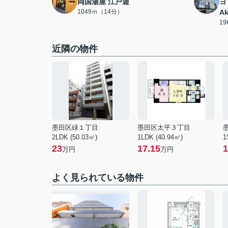
両国湯屋 江戸遊
ヨ
1049ｍ（14分）
Ak
1
近隣の物件
墨田区緑１丁目
墨田区太平３丁目
2LDK (50.03㎡)
1LDK (40.94㎡)
1
23
17.15
1
万円
万円
よく見られている物件