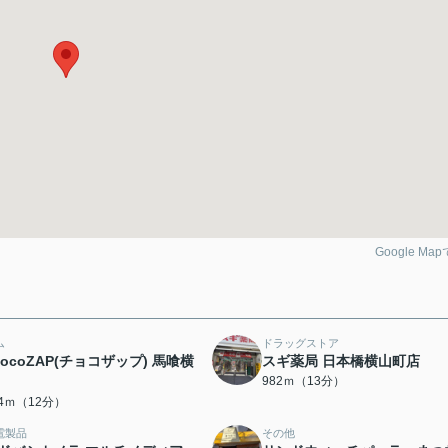
Google Ma
ム
ドラッグストア
hocoZAP(チョコザップ) 馬喰横
スギ薬局 日本橋横山町店
982ｍ（13分）
14ｍ（12分）
電製品
その他