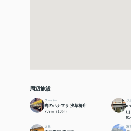
周辺施設
スーパー
ジ
肉のハナマサ 浅草橋店
c
759ｍ（10分）
山
9
温泉
家