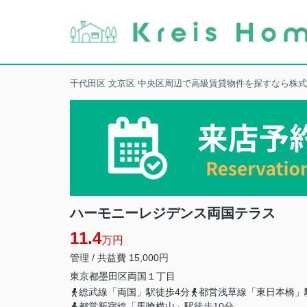
千代田区 文京区 中央区周辺で高級賃貸物件を探すなら株
ハーモニーレジデンス両国テラス
11.4
万円
管理 / 共益費 15,000円
東京都
墨田区
両国
１丁目
総武線「両国」駅徒歩4分
都営浅草線「東日本橋」
都営新宿線「馬喰横山」駅徒歩10分