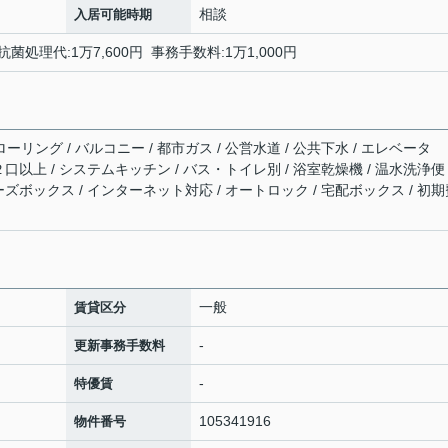
相談
入居可能時期
菌処理代:1万7,600円 事務手数料:1万1,000円
ーリング / バルコニー / 都市ガス / 公営水道 / 公共下水 / エレベータ
ロ２口以上 / システムキッチン / バス・トイレ別 / 浴室乾燥機 / 温水洗浄便
シューズボックス / インターネット対応 / オートロック / 宅配ボックス / 初
一般
賃貸区分
-
更新事務手数料
-
特優賃
105341916
物件番号