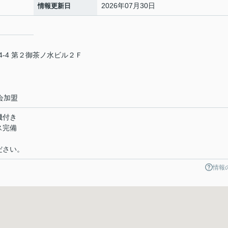
2026年07月30日
情報更新日
-4 第２御茶ノ水ビル２Ｆ
会加盟
機付き
ス完備
ださい。
情報