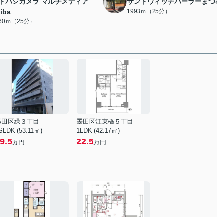
ドバシカメラ マルチメディア
サンドウィッチパーラーまつ
iba
1993ｍ（25分）
960ｍ（25分）
墨田区緑３丁目
墨田区江東橋５丁目
SLDK (53.11㎡)
1LDK (42.17㎡)
9.5
22.5
万円
万円