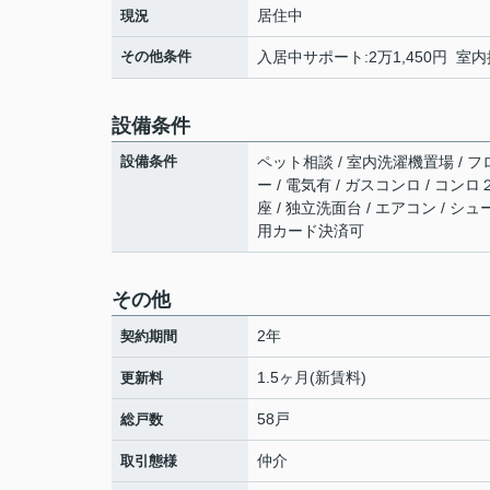
居住中
現況
その他条件
入居中サポート:2万1,450円 室内抗
設備条件
設備条件
ペット相談 / 室内洗濯機置場 / フロ
ー / 電気有 / ガスコンロ / コン
座 / 独立洗面台 / エアコン / 
用カード決済可
その他
2年
契約期間
1.5ヶ月(新賃料)
更新料
58戸
総戸数
仲介
取引態様