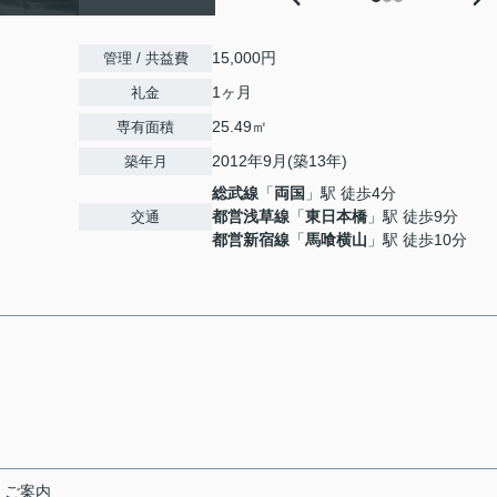
15,000円
管理 / 共益費
1ヶ月
礼金
25.49㎡
専有面積
2012年9月(築13年)
築年月
総武線
「
両国
」駅 徒歩4分
都営浅草線
「
東日本橋
」駅 徒歩9分
交通
都営新宿線
「
馬喰横山
」駅 徒歩10分
くご案内