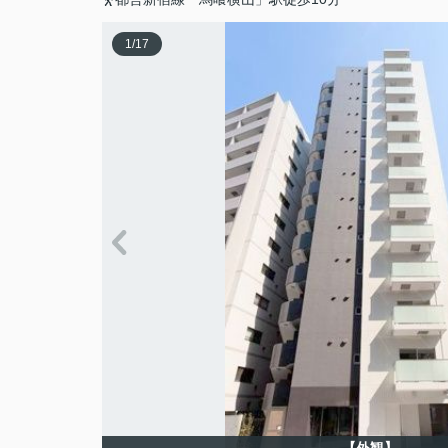
1
/
17