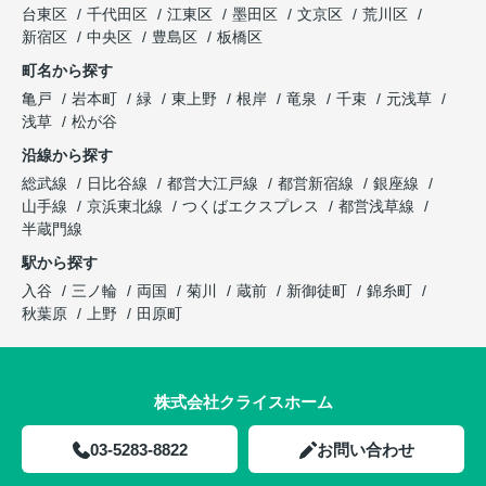
台東区
千代田区
江東区
墨田区
文京区
荒川区
新宿区
中央区
豊島区
板橋区
町名から探す
亀戸
岩本町
緑
東上野
根岸
竜泉
千束
元浅草
浅草
松が谷
沿線から探す
総武線
日比谷線
都営大江戸線
都営新宿線
銀座線
山手線
京浜東北線
つくばエクスプレス
都営浅草線
半蔵門線
駅から探す
入谷
三ノ輪
両国
菊川
蔵前
新御徒町
錦糸町
秋葉原
上野
田原町
株式会社クライスホーム
03-5283-8822
お問い合わせ