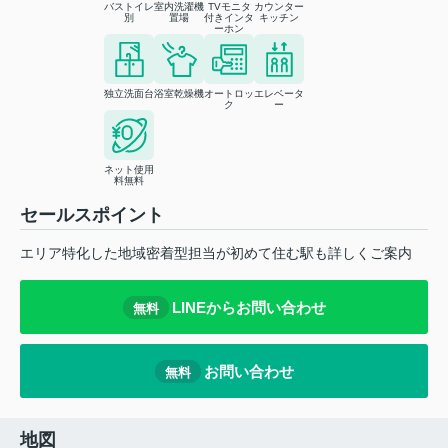
バストイレ
室内洗濯機
TVモニタ
カウンター
別
置場
付きインタ
キッチン
ーホン
独立洗面台
浴室乾燥機
オートロッ
エレベータ
ク
ー
ネット使用
料無料
セールスポイント
エリア特化した地域密着型担当が初めて住む駅も詳しくご案内
LINEからお問い合わせ
無料
お問い合わせ
無料
地図