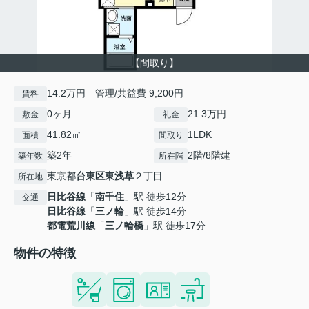
【間取り】
14.2万円 管理/共益費 9,200円
賃料
0ヶ月
21.3万円
敷金
礼金
41.82㎡
1LDK
面積
間取り
築2年
2階/8階建
築年数
所在階
東京都
台東区
東浅草
２丁目
所在地
日比谷線
「
南千住
」駅 徒歩12分
交通
日比谷線
「
三ノ輪
」駅 徒歩14分
都電荒川線
「
三ノ輪橋
」駅 徒歩17分
物件の特徴