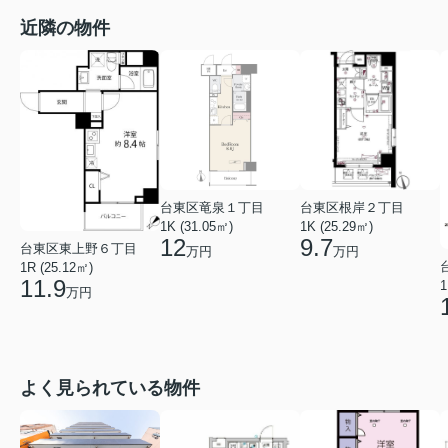
近隣の物件
台東区竜泉１丁目
台東区根岸２丁目
1K (31.05㎡)
1K (25.29㎡)
12
9.7
台東区東上野６丁目
万円
万円
1R (25.12㎡)
11.9
1
万円
よく見られている物件