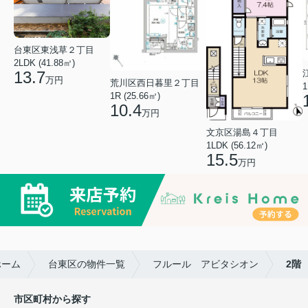
台東区東浅草２丁目
2LDK (41.88㎡)
13.7
万円
荒川区西日暮里２丁目
1
1R (25.66㎡)
10.4
万円
文京区湯島４丁目
1LDK (56.12㎡)
15.5
万円
ホーム
台東区の物件一覧
フルール アビタシオン
2階
市区町村から探す