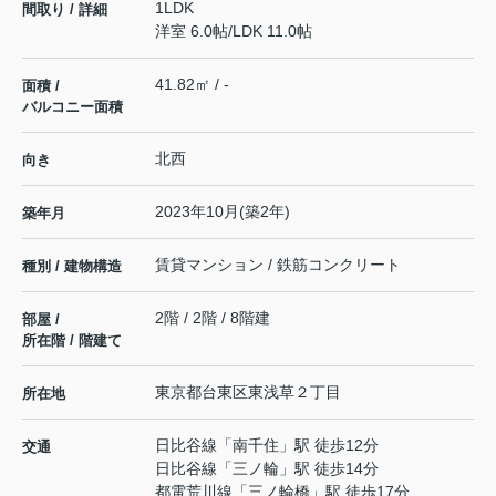
1LDK
間取り / 詳細
洋室 6.0帖
/
LDK 11.0帖
41.82㎡ / -
面積 /
バルコニー面積
北西
向き
2023年10月(築2年)
築年月
賃貸マンション / 鉄筋コンクリート
種別 / 建物構造
2階 / 2階 / 8階建
部屋 /
所在階 / 階建て
東京都
台東区
東浅草
２丁目
所在地
日比谷線
「
南千住
」駅 徒歩12分
交通
日比谷線
「
三ノ輪
」駅 徒歩14分
都電荒川線
「
三ノ輪橋
」駅 徒歩17分