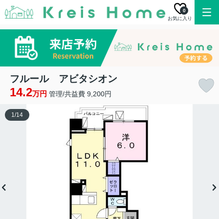
0
お気に入り
フルール アビタシオン
14.2
万円
管理/共益費 9,200円
1
/
14