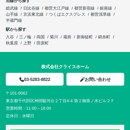
沿線から探す
総武線
日比谷線
都営大江戸線
都営新宿線
銀座線
山手線
京浜東北線
つくばエクスプレス
都営浅草線
半蔵門線
駅から探す
入谷
三ノ輪
両国
菊川
蔵前
新御徒町
錦糸町
秋葉原
上野
田原町
株式会社クライスホーム
03-5283-8822
お問い合わせ
〒101-0062
東京都千代田区神田駿河台２丁目4-4 第２御茶ノ水ビル２Ｆ
営業時間：
11:00～18:00
定休日：
水曜日