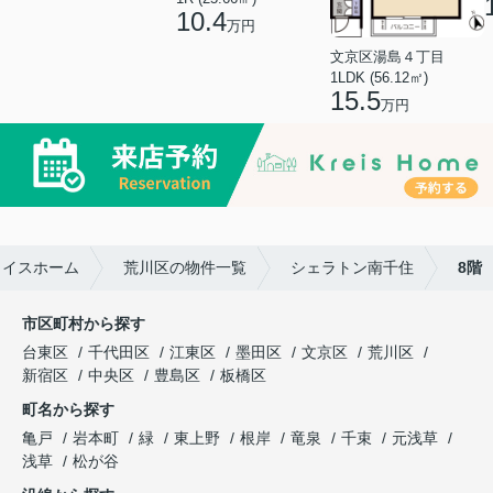
10.4
万円
文京区湯島４丁目
1LDK (56.12㎡)
15.5
万円
ライスホーム
荒川区の物件一覧
シェラトン南千住
8階
市区町村から探す
台東区
千代田区
江東区
墨田区
文京区
荒川区
新宿区
中央区
豊島区
板橋区
町名から探す
亀戸
岩本町
緑
東上野
根岸
竜泉
千束
元浅草
浅草
松が谷