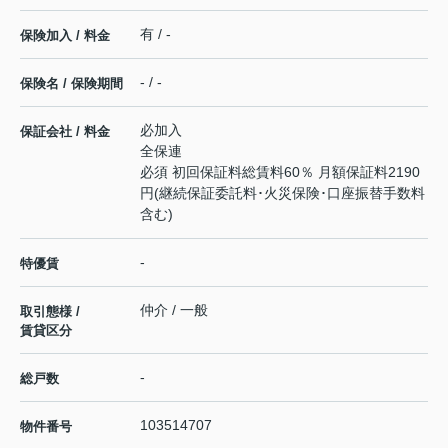
有 / -
保険加入 / 料金
- / -
保険名 / 保険期間
必加入
保証会社 / 料金
全保連
必須 初回保証料総賃料60％ 月額保証料2190
円(継続保証委託料･火災保険･口座振替手数料
含む)
-
特優賃
仲介 / 一般
取引態様 /
賃貸区分
-
総戸数
103514707
物件番号