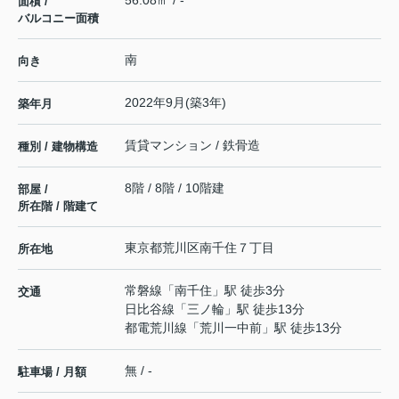
56.08㎡ / -
面積 /
バルコニー面積
南
向き
2022年9月(築3年)
築年月
賃貸マンション / 鉄骨造
種別 / 建物構造
8階 / 8階 / 10階建
部屋 /
所在階 / 階建て
東京都
荒川区
南千住
７丁目
所在地
常磐線
「
南千住
」駅 徒歩3分
交通
日比谷線
「
三ノ輪
」駅 徒歩13分
都電荒川線
「
荒川一中前
」駅 徒歩13分
無 / -
駐車場 / 月額