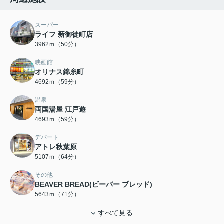
スーパー
ライフ 新御徒町店
3962ｍ（50分）
映画館
オリナス錦糸町
4692ｍ（59分）
温泉
両国湯屋 江戸遊
4693ｍ（59分）
デパート
アトレ秋葉原
5107ｍ（64分）
その他
BEAVER BREAD(ビーバー ブレッド)
5643ｍ（71分）
すべて見る