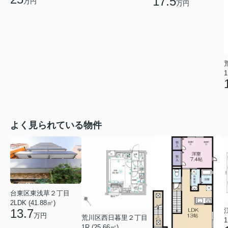
17.5
万円
万円
1
よく見られている物件
台東区東浅草２丁目
2LDK (41.88㎡)
13.7
万円
荒川区西日暮里２丁目
1
1R (25.66㎡)