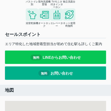
バストイレ
室内洗濯機
TVモニタ
独立洗面台
別
置場
付きインタ
ーホン
浴室乾燥機
オートロッ
エレベータ
ネット使用
ク
ー
料無料
セールスポイント
エリア特化した地域密着型担当が初めて住む駅も詳しくご案内
LINEからお問い合わせ
無料
お問い合わせ
無料
地図