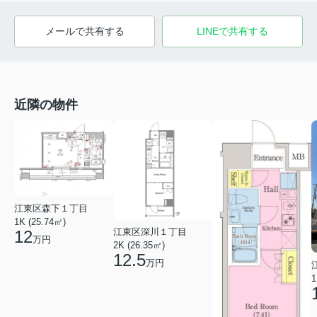
メールで共有する
LINEで共有する
近隣の物件
江東区森下１丁目
1K (25.74㎡)
江東区深川１丁目
12
万円
2K (26.35㎡)
12.5
万円
1