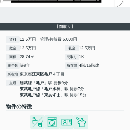
【間取り】
12.5万円 管理/共益費 5,000円
賃料
12.5万円
12.5万円
敷金
礼金
28.74㎡
1K
面積
間取り
築9年
4階/15階建
築年数
所在階
東京都
江東区
亀戸
４丁目
所在地
総武線
「
亀戸
」駅 徒歩9分
交通
東武亀戸線
「
亀戸水神
」駅 徒歩7分
東武亀戸線
「
東あずま
」駅 徒歩15分
物件の特徴