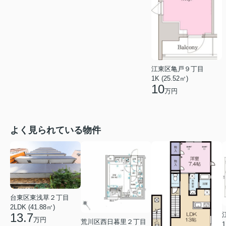
江東区亀戸９丁目
1K (25.52㎡)
10
万円
よく見られている物件
台東区東浅草２丁目
2LDK (41.88㎡)
13.7
万円
荒川区西日暮里２丁目
1