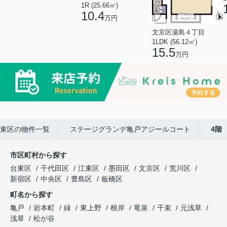
1R (25.66㎡)
10.4
万円
文京区湯島４丁目
1LDK (56.12㎡)
15.5
万円
東区の物件一覧
ステージグランデ亀戸アジールコート
4階
市区町村から探す
台東区
千代田区
江東区
墨田区
文京区
荒川区
新宿区
中央区
豊島区
板橋区
町名から探す
亀戸
岩本町
緑
東上野
根岸
竜泉
千束
元浅草
浅草
松が谷