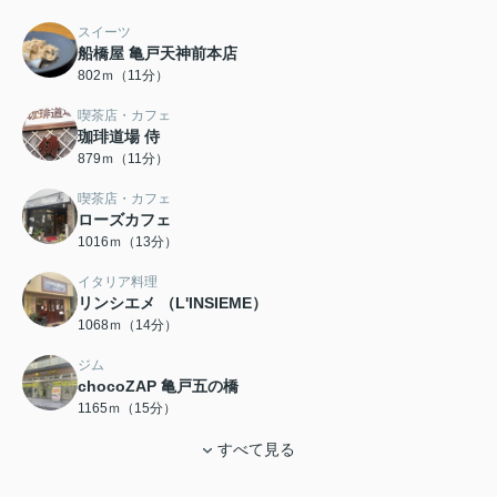
スイーツ
船橋屋 亀戸天神前本店
802ｍ（11分）
喫茶店・カフェ
珈琲道場 侍
879ｍ（11分）
喫茶店・カフェ
ローズカフェ
1016ｍ（13分）
イタリア料理
リンシエメ （L'INSIEME）
1068ｍ（14分）
ジム
chocoZAP 亀戸五の橋
1165ｍ（15分）
すべて見る