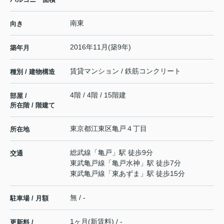
南東
向き
2016年11月(築9年)
築年月
賃貸マンション / 鉄筋コンクリート
種別 / 建物構造
4階 / 4階 / 15階建
部屋 /
所在階 / 階建て
東京都
江東区
亀戸
４丁目
所在地
総武線
「
亀戸
」駅 徒歩9分
交通
東武亀戸線
「
亀戸水神
」駅 徒歩7分
東武亀戸線
「
東あずま
」駅 徒歩15分
無 / -
駐車場 / 月額
1ヶ月(新賃料) / -
更新料 /