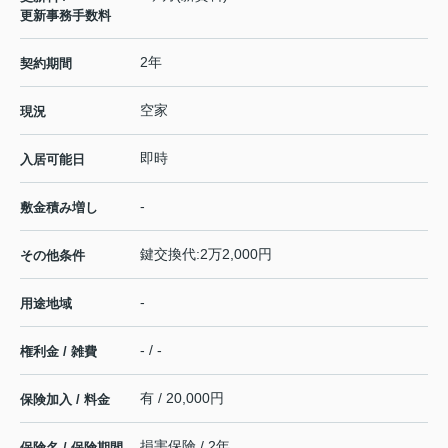
更新事務手数料
2年
契約期間
空家
現況
即時
入居可能日
-
敷金積み増し
鍵交換代:2万2,000円
その他条件
-
用途地域
- / -
権利金 / 雑費
有 / 20,000円
保険加入 / 料金
損害保険 / 2年
保険名 / 保険期間