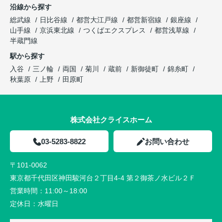
沿線から探す
総武線
日比谷線
都営大江戸線
都営新宿線
銀座線
山手線
京浜東北線
つくばエクスプレス
都営浅草線
半蔵門線
駅から探す
入谷
三ノ輪
両国
菊川
蔵前
新御徒町
錦糸町
秋葉原
上野
田原町
株式会社クライスホーム
03-5283-8822
お問い合わせ
〒101-0062
東京都千代田区神田駿河台２丁目4-4 第２御茶ノ水ビル２Ｆ
営業時間：
11:00～18:00
定休日：
水曜日