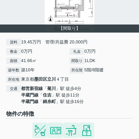
【間取り】
19.45万円 管理/共益費 20,000円
賃料
0万円
0万円
敷金
礼金
41.66㎡
1LDK
面積
間取り
築10年
5階/8階建
築年数
所在階
東京都
墨田区
立川
４丁目
所在地
都営新宿線
「
菊川
」駅 徒歩4分
交通
半蔵門線
「
住吉
」駅 徒歩11分
半蔵門線
「
錦糸町
」駅 徒歩16分
物件の特徴