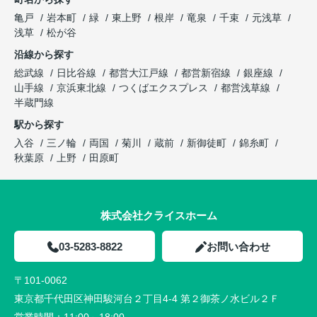
亀戸
岩本町
緑
東上野
根岸
竜泉
千束
元浅草
浅草
松が谷
沿線から探す
総武線
日比谷線
都営大江戸線
都営新宿線
銀座線
山手線
京浜東北線
つくばエクスプレス
都営浅草線
半蔵門線
駅から探す
入谷
三ノ輪
両国
菊川
蔵前
新御徒町
錦糸町
秋葉原
上野
田原町
株式会社クライスホーム
03-5283-8822
お問い合わせ
〒101-0062
東京都千代田区神田駿河台２丁目4-4 第２御茶ノ水ビル２Ｆ
営業時間：
11:00～18:00