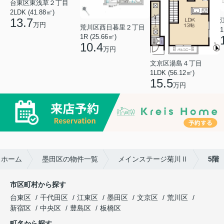
台東区東浅草２丁目
2LDK (41.88㎡)
13.7
万円
荒川区西日暮里２丁目
1
1R (25.66㎡)
10.4
万円
文京区湯島４丁目
1LDK (56.12㎡)
15.5
万円
スホーム
墨田区の物件一覧
メインステージ菊川Ⅱ
5階
市区町村から探す
台東区
千代田区
江東区
墨田区
文京区
荒川区
新宿区
中央区
豊島区
板橋区
町名から探す