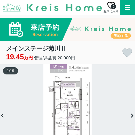
0
お気に入り
メインステージ菊川Ⅱ
19.45
万円
管理/共益費 20,000円
1
/
19