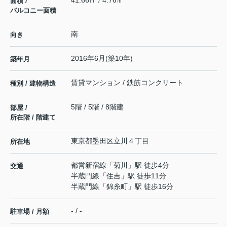
41.66㎡ / 4.76㎡
面積 /
バルコニー面積
南
向き
2016年6月(築10年)
築年月
賃貸マンション / 鉄筋コンクリート
種別 / 建物構造
5階 / 5階 / 8階建
部屋 /
所在階 / 階建て
東京都
墨田区
立川
４丁目
所在地
都営新宿線
「
菊川
」駅 徒歩4分
交通
半蔵門線
「
住吉
」駅 徒歩11分
半蔵門線
「
錦糸町
」駅 徒歩16分
- / -
駐車場 / 月額