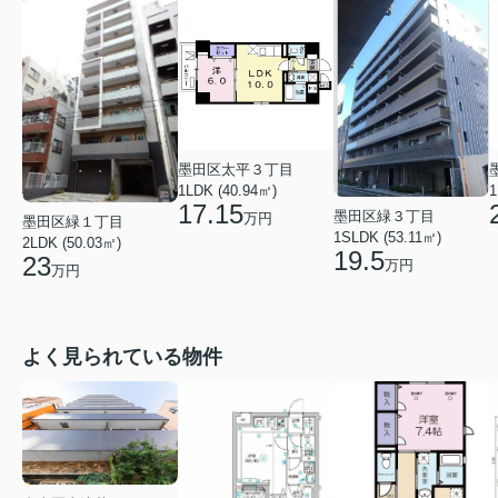
墨田区太平３丁目
1LDK (40.94㎡)
1
17.15
墨田区緑３丁目
万円
墨田区緑１丁目
1SLDK (53.11㎡)
2LDK (50.03㎡)
19.5
23
万円
万円
よく見られている物件