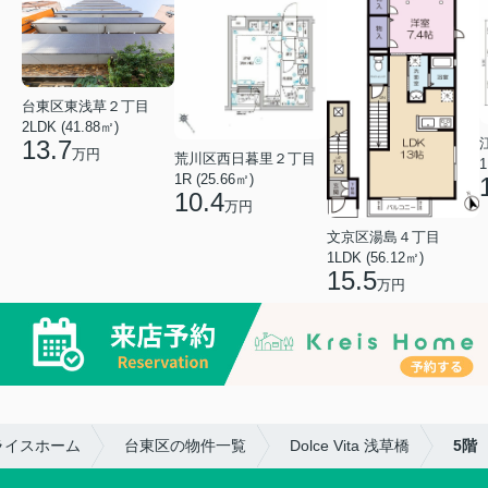
台東区東浅草２丁目
2LDK (41.88㎡)
13.7
万円
荒川区西日暮里２丁目
1
1R (25.66㎡)
10.4
万円
文京区湯島４丁目
1LDK (56.12㎡)
15.5
万円
ライスホーム
台東区の物件一覧
Dolce Vita 浅草橋
5階