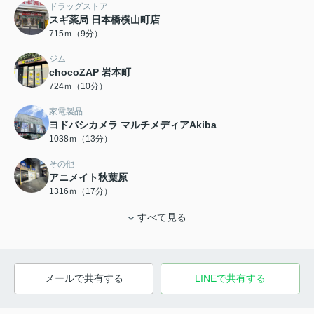
ドラッグストア
スギ薬局 日本橋横山町店
715ｍ（9分）
ジム
chocoZAP 岩本町
724ｍ（10分）
家電製品
ヨドバシカメラ マルチメディアAkiba
1038ｍ（13分）
その他
アニメイト秋葉原
1316ｍ（17分）
すべて見る
メールで共有する
LINEで共有する