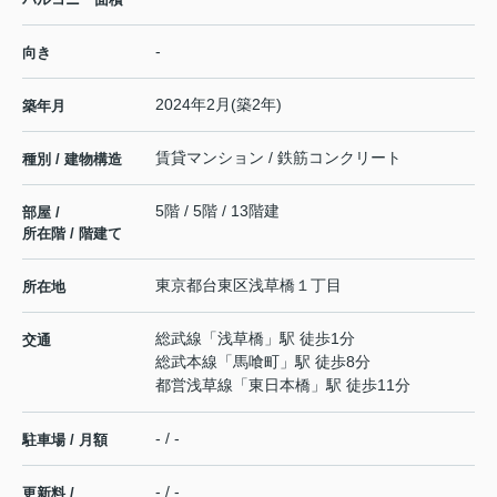
-
向き
2024年2月(築2年)
築年月
賃貸マンション / 鉄筋コンクリート
種別 / 建物構造
5階 / 5階 / 13階建
部屋 /
所在階 / 階建て
東京都
台東区
浅草橋
１丁目
所在地
総武線
「
浅草橋
」駅 徒歩1分
交通
総武本線
「
馬喰町
」駅 徒歩8分
都営浅草線
「
東日本橋
」駅 徒歩11分
- / -
駐車場 / 月額
- / -
更新料 /