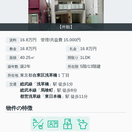
【外観】
16.8万円 管理/共益費 15,000円
賃料
16.8万円
16.8万円
敷金
礼金
40.25㎡
1LDK
面積
間取り
築2年
5階/13階建
築年数
所在階
東京都
台東区
浅草橋
１丁目
所在地
総武線
「
浅草橋
」駅 徒歩1分
交通
総武本線
「
馬喰町
」駅 徒歩8分
都営浅草線
「
東日本橋
」駅 徒歩11分
物件の特徴