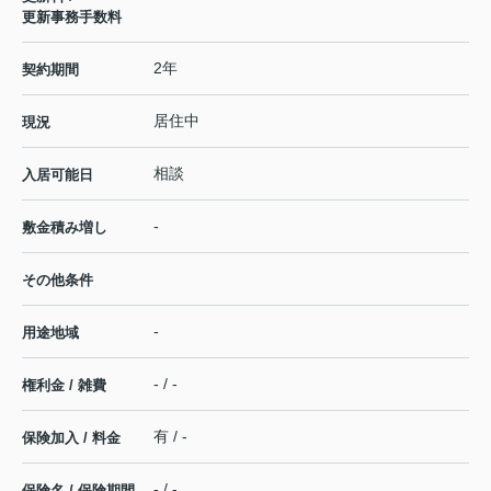
更新事務手数料
2年
契約期間
居住中
現況
相談
入居可能日
-
敷金積み増し
その他条件
-
用途地域
- / -
権利金 / 雑費
有 / -
保険加入 / 料金
- / -
保険名 / 保険期間