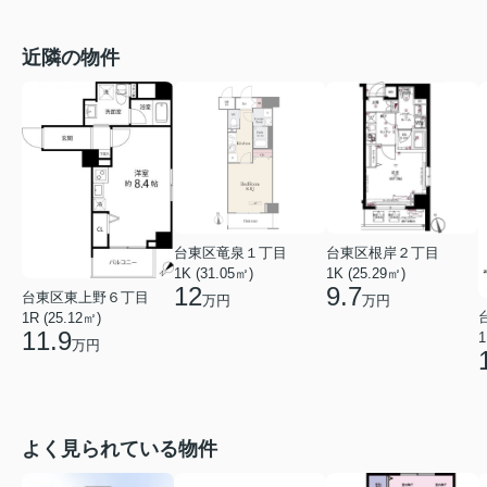
近隣の物件
台東区竜泉１丁目
台東区根岸２丁目
1K (31.05㎡)
1K (25.29㎡)
12
9.7
台東区東上野６丁目
万円
万円
1R (25.12㎡)
11.9
1
万円
よく見られている物件