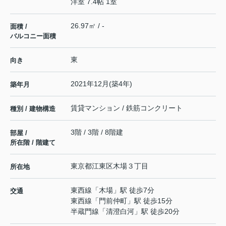
洋室 7.4帖 1室
26.97㎡ / -
面積 /
バルコニー面積
東
向き
2021年12月(築4年)
築年月
賃貸マンション / 鉄筋コンクリート
種別 / 建物構造
3階 / 3階 / 8階建
部屋 /
所在階 / 階建て
東京都
江東区
木場
３丁目
所在地
東西線
「
木場
」駅 徒歩7分
交通
東西線
「
門前仲町
」駅 徒歩15分
半蔵門線
「
清澄白河
」駅 徒歩20分