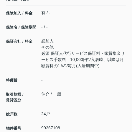
有 / -
保険加入 / 料金
- / -
保険名 / 保険期間
必加入
保証会社 / 料金
その他
必須 保証人代行サービス保証料・家賃集金サ
ービス手数料：10,000円\\/入居時、以降は月
額賃料の1％\\/毎月(入居期間中)
-
特優賃
仲介 / 一般
取引態様 /
賃貸区分
24戸
総戸数
99267108
物件番号