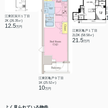
1
江東区深川１丁目
2K (26.35㎡)
12.5
万円
江東区亀戸１丁目
2LDK (58.58㎡)
21.5
万円
江東区亀戸９丁目
1K (25.52㎡)
10
万円
よく見られている物件