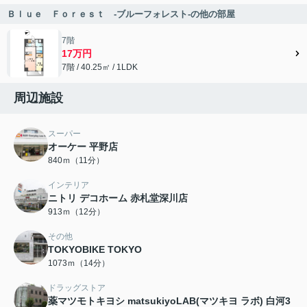
Ｂｌｕｅ Ｆｏｒｅｓｔ -ブルーフォレスト-の他の部屋
7階
17万円
7階 / 40.25㎡ / 1LDK
周辺施設
スーパー
オーケー 平野店
840ｍ（11分）
インテリア
ニトリ デコホーム 赤札堂深川店
913ｍ（12分）
その他
TOKYOBIKE TOKYO
1073ｍ（14分）
ドラッグストア
薬マツモトキヨシ matsukiyoLAB(マツキヨ ラボ) 白河3