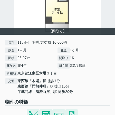
【間取り】
11万円 管理/共益費 10,000円
賃料
1ヶ月
1ヶ月
敷金
礼金
26.97㎡
1K
面積
間取り
築4年
3階/8階建
築年数
所在階
東京都
江東区
木場
３丁目
所在地
東西線
「
木場
」駅 徒歩7分
交通
東西線
「
門前仲町
」駅 徒歩15分
半蔵門線
「
清澄白河
」駅 徒歩20分
物件の特徴