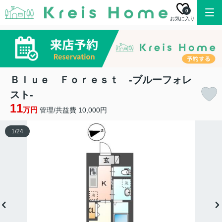
0
お気に入り
Ｂｌｕｅ Ｆｏｒｅｓｔ -ブルーフォレ
スト-
11
万円
管理/共益費 10,000円
1
/
24