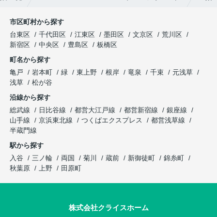
市区町村から探す
台東区
千代田区
江東区
墨田区
文京区
荒川区
新宿区
中央区
豊島区
板橋区
町名から探す
亀戸
岩本町
緑
東上野
根岸
竜泉
千束
元浅草
浅草
松が谷
沿線から探す
総武線
日比谷線
都営大江戸線
都営新宿線
銀座線
山手線
京浜東北線
つくばエクスプレス
都営浅草線
半蔵門線
駅から探す
入谷
三ノ輪
両国
菊川
蔵前
新御徒町
錦糸町
秋葉原
上野
田原町
株式会社クライスホーム