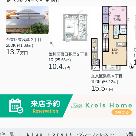
台東区東浅草２丁目
2LDK (41.88㎡)
13.7
万円
荒川区西日暮里２丁目
1
1R (25.66㎡)
10.4
万円
文京区湯島４丁目
1LDK (56.12㎡)
15.5
万円
物件一覧
Ｂｌｕｅ Ｆｏｒｅｓｔ -ブルーフォレスト-
3階