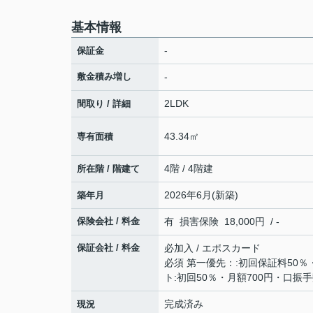
基本情報
-
保証金
敷金積み増し
-
2LDK
間取り / 詳細
43.34㎡
専有面積
4階 / 4階建
所在階 / 階建て
2026年6月(新築)
築年月
保険会社 / 料金
有 損害保険 18,000円 / -
保証会社 / 料金
必加入 / エポスカード
必須 第一優先：:初回保証料50％
ト:初回50％・月額700円・口振手
完成済み
現況