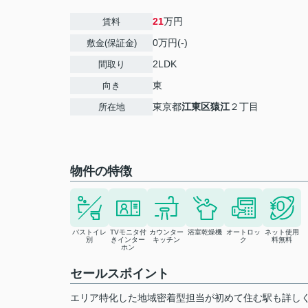
21
万円
賃料
0万円(-)
敷金(保証金)
2LDK
間取り
東
向き
東京都
江東区
猿江
２丁目
所在地
物件の特徴
バストイレ
TVモニタ付
カウンター
浴室乾燥機
オートロッ
ネット使用
別
きインター
キッチン
ク
料無料
ホン
セールスポイント
エリア特化した地域密着型担当が初めて住む駅も詳し