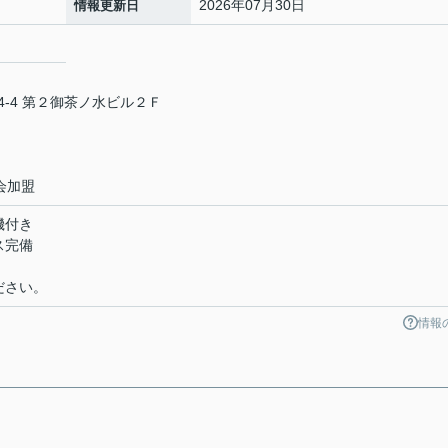
2026年07月30日
情報更新日
-4 第２御茶ノ水ビル２Ｆ
会加盟
機付き
ス完備
ださい。
情報