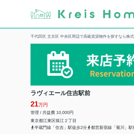
千代田区 文京区 中央区周辺で高級賃貸物件を探すなら株
ラヴィエール住吉駅前
21
万円
管理 / 共益費 10,000円
東京都
江東区
猿江
２丁目
半蔵門線「住吉」駅徒歩2分
都営新宿線「菊川」駅