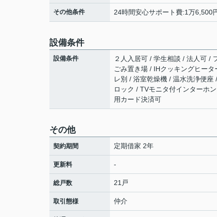
その他条件
24時間安心サポート費:1万6,500
設備条件
設備条件
２人入居可 / 学生相談 / 法人可 / 
ごみ置き場 / IHクッキングヒータ
レ別 / 浴室乾燥機 / 温水洗浄便座
ロック / TVモニタ付インターホン 
用カード決済可
その他
定期借家 2年
契約期間
-
更新料
21戸
総戸数
仲介
取引態様