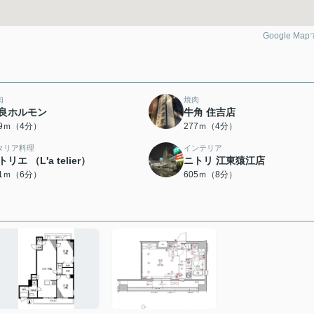
Google Ma
肉
焼肉
良ホルモン
牛角 住吉店
69ｍ（4分）
277ｍ（4分）
タリア料理
インテリア
トリエ （L'a telier）
ニトリ 江東猿江店
51ｍ（6分）
605ｍ（8分）