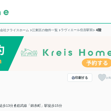
ラヴィエール住吉駅前
4階
式会社クライスホーム
江東区の物件一覧
印刷する
お気
徒歩13分
総武線「錦糸町」駅徒歩15分