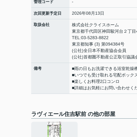
-
管理コード
2026年08月13日
次回更新予定日
取扱会社
株式会社クライスホーム
東京都千代田区神田駿河台２丁目4
TEL:03-5283-8822
東京都知事 (3) 第094384号
(公社)全日本不動産協会会員
(公社)首都圏不動産公正取引協議
備考
■雨の日もお洗濯できる浴室乾燥
■いつでも受け取れる宅配ボック
■楽しくお料理2口コンロ
■詳細はお気軽にお問い合わせく
ラヴィエール住吉駅前 の他の部屋