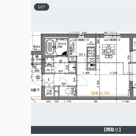
1
/
17
【間取り】