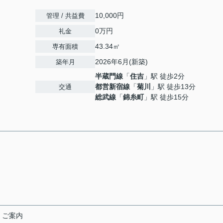
10,000円
管理 / 共益費
0万円
礼金
43.34㎡
専有面積
2026年6月(新築)
築年月
半蔵門線
「
住吉
」駅 徒歩2分
都営新宿線
「
菊川
」駅 徒歩13分
交通
総武線
「
錦糸町
」駅 徒歩15分
くご案内