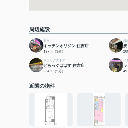
周辺施設
弁当
焼
キッチンオリジン 住吉店
炭
197ｍ（3分）
2
ドラッグストア
イ
どらっぐぱぱす 住吉店
ラ
334ｍ（5分）
4
近隣の物件