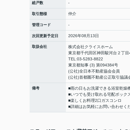
-
総戸数
仲介
取引態様
-
管理コード
2026年08月13日
次回更新予定日
取扱会社
株式会社クライスホーム
東京都千代田区神田駿河台２丁目4
TEL:03-5283-8822
東京都知事 (3) 第094384号
(公社)全日本不動産協会会員
(公社)首都圏不動産公正取引協議
備考
■雨の日もお洗濯できる浴室乾燥
■いつでも受け取れる宅配ボック
■楽しくお料理2口ガスコンロ
■詳細はお気軽にお問い合わせく