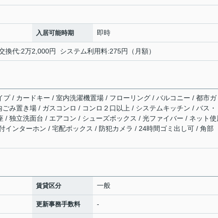
即時
入居可能時期
交換代:2万2,000円 システム利用料:275円（月額）
プ / カードキー / 室内洗濯機置場 / フローリング / バルコニー / 都市ガ
敷地内ごみ置き場 / ガスコンロ / コンロ２口以上 / システムキッチン / バス
座 / 独立洗面台 / エアコン / シューズボックス / 光ファイバー / ネット
タ付インターホン / 宅配ボックス / 防犯カメラ / 24時間ゴミ出し可 / 角部
一般
賃貸区分
-
更新事務手数料