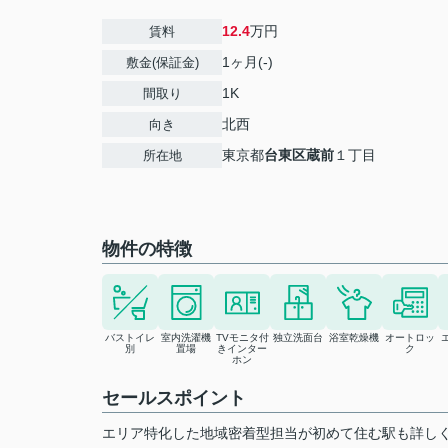
12.4
万円
賃料
1ヶ月(-)
敷金(保証金)
1K
間取り
北西
向き
東京都
台東区
蔵前
１丁目
所在地
物件の特徴
バストイレ
室内洗濯機
TVモニタ付
独立洗面台
浴室乾燥機
オートロッ
別
置場
きインター
ク
ホン
セールスポイント
エリア特化した地域密着型担当が初めて住む駅も詳し