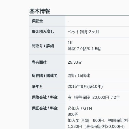
基本情報
-
保証金
敷金積み増し
ペット飼育:2ヶ月
1K
間取り / 詳細
洋室 7.0帖
/
K 1.5帖
25.33㎡
専有面積
2階 / 15階建
所在階 / 階建て
2015年9月(築10年)
築年月
保険会社 / 料金
有 損害保険 20,000円 / 2年
保証会社 / 料金
必加入 / GTN
800円
加入要 月額：800円、初回保証
1,330円（最低保証料20,000円）