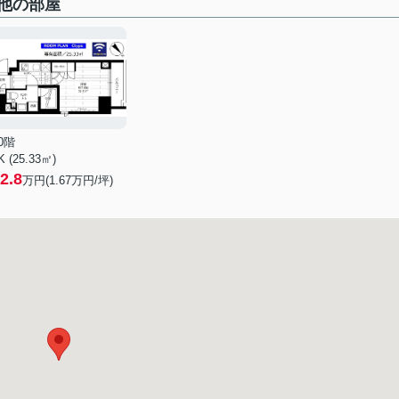
他の部屋
0階
K (25.33㎡)
2.8
万円(
1.67
万円/坪)