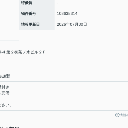
-
特優賃
103635314
物件番号
2026年07月30日
情報更新日
-4 第２御茶ノ水ビル２Ｆ
会加盟
機付き
ス完備
ださい。
情報