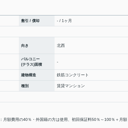
- / 1ヶ月
敷引 / 償却
北西
向き
バルコニー
-
(テラス)面積
鉄筋コンクリート
建物構造
賃貸マンション
種別
料：月額費用の40％・外国籍の方は使用、初回保証料50％～100％＋月額