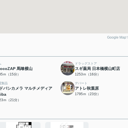
Google Ma
ム
ドラッグストア
hocoZAP 馬喰横山
スギ薬局 日本橋横山町店
185ｍ（15分）
1253ｍ（16分）
電製品
デパート
ドバシカメラ マルチメディア
アトレ秋葉原
iba
1795ｍ（23分）
623ｍ（21分）