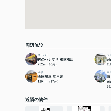
周辺施設
スーパー
ジ
肉のハナマサ 浅草橋店
c
752ｍ（10分）
1
温泉
家
両国湯屋 江戸遊
ヨ
1294ｍ（17分）
Ak
1
近隣の物件