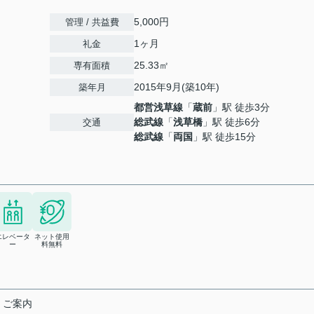
5,000円
管理 / 共益費
1ヶ月
礼金
25.33㎡
専有面積
2015年9月(築10年)
築年月
都営浅草線
「
蔵前
」駅 徒歩3分
総武線
「
浅草橋
」駅 徒歩6分
交通
総武線
「
両国
」駅 徒歩15分
エレベータ
ネット使用
ー
料無料
くご案内