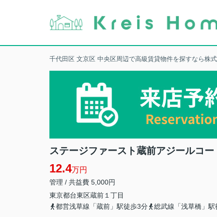
千代田区 文京区 中央区周辺で高級賃貸物件を探すなら株
ステージファースト蔵前アジールコー
12.4
万円
管理 / 共益費 5,000円
東京都
台東区
蔵前
１丁目
都営浅草線「蔵前」駅徒歩3分
総武線「浅草橋」駅