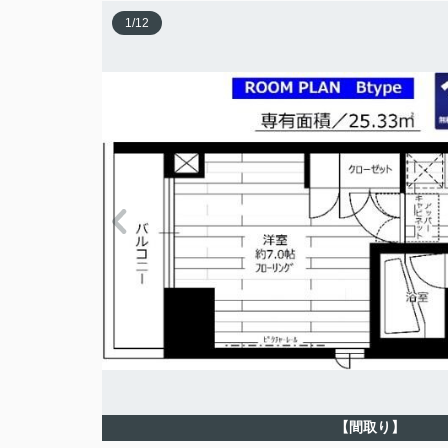
1
/
12
【間取り】