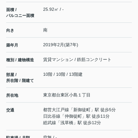
25.92㎡ / -
面積 /
バルコニー面積
南
向き
2019年2月(築7年)
築年月
賃貸マンション / 鉄筋コンクリート
種別 / 建物構造
10階 / 10階 / 13階建
部屋 /
所在階 / 階建て
東京都
台東区
小島
１丁目
所在地
都営大江戸線
「
新御徒町
」駅 徒歩5分
交通
日比谷線
「
仲御徒町
」駅 徒歩11分
総武線
「
浅草橋
」駅 徒歩12分
空無 / -
駐車場 / 月額