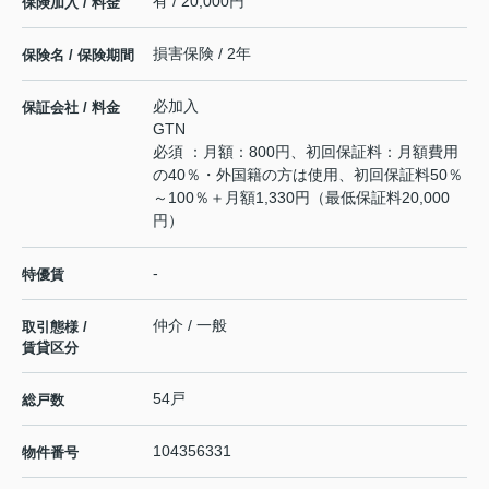
有 / 20,000円
保険加入 / 料金
損害保険 / 2年
保険名 / 保険期間
必加入
保証会社 / 料金
GTN
必須 ：月額：800円、初回保証料：月額費用
の40％・外国籍の方は使用、初回保証料50％
～100％＋月額1,330円（最低保証料20,000
円）
-
特優賃
仲介 / 一般
取引態様 /
賃貸区分
54戸
総戸数
104356331
物件番号