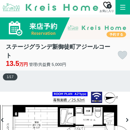
0
お気に入り
ステージグランデ新御徒町アジールコー
ト
13.5
万円
管理/共益費 5,000円
1
/
17