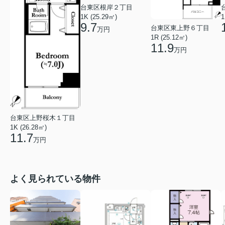
台東区根岸２丁目
1K (25.29㎡)
1
9.7
台東区東上野６丁目
万円
1R (25.12㎡)
11.9
万円
台東区上野桜木１丁目
1K (26.28㎡)
11.7
万円
よく見られている物件