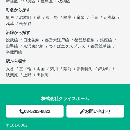
新宿区
中央区
豊島区
板橋区
町名から探す
亀戸
岩本町
緑
東上野
根岸
竜泉
千束
元浅草
浅草
松が谷
沿線から探す
総武線
日比谷線
都営大江戸線
都営新宿線
銀座線
山手線
京浜東北線
つくばエクスプレス
都営浅草線
半蔵門線
駅から探す
入谷
三ノ輪
両国
菊川
蔵前
新御徒町
錦糸町
秋葉原
上野
田原町
株式会社クライスホーム
03-5283-8822
お問い合わせ
〒101-0062