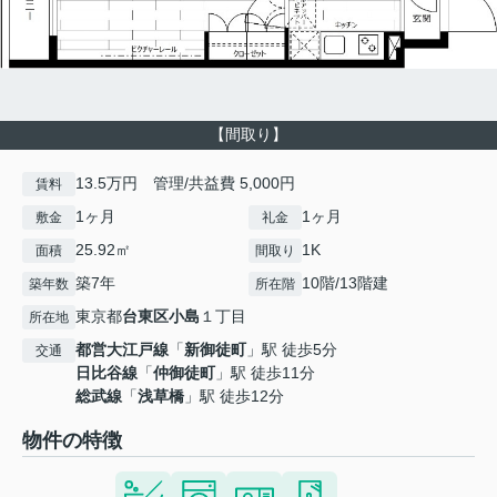
【間取り】
13.5万円 管理/共益費 5,000円
賃料
1ヶ月
1ヶ月
敷金
礼金
25.92㎡
1K
面積
間取り
築7年
10階/13階建
築年数
所在階
東京都
台東区
小島
１丁目
所在地
都営大江戸線
「
新御徒町
」駅 徒歩5分
交通
日比谷線
「
仲御徒町
」駅 徒歩11分
総武線
「
浅草橋
」駅 徒歩12分
物件の特徴