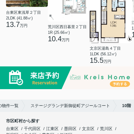
台東区東浅草２丁目
2LDK (41.88㎡)
13.7
万円
荒川区西日暮里２丁目
1
1R (25.66㎡)
10.4
万円
文京区湯島４丁目
1LDK (56.12㎡)
15.5
万円
の物件一覧
ステージグランデ新御徒町アジールコート
10階
市区町村から探す
台東区
千代田区
江東区
墨田区
文京区
荒川区