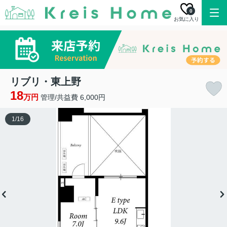
0
お気に入り
リブリ・東上野
18
万円
管理/共益費 6,000円
1
/
16