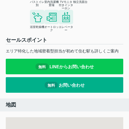
バストイレ
室内洗濯機
TVモニタ
独立洗面台
別
置場
付きインタ
ーホン
浴室乾燥機
オートロッ
エレベータ
ク
ー
セールスポイント
エリア特化した地域密着型担当が初めて住む駅も詳しくご案内
LINEからお問い合わせ
無料
お問い合わせ
無料
地図