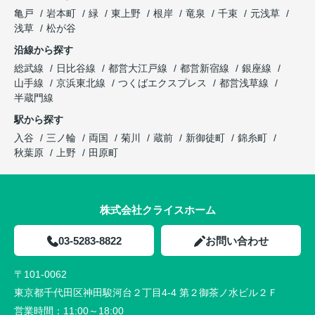
亀戸
岩本町
緑
東上野
根岸
竜泉
千束
元浅草
浅草
松が谷
沿線から探す
総武線
日比谷線
都営大江戸線
都営新宿線
銀座線
山手線
京浜東北線
つくばエクスプレス
都営浅草線
半蔵門線
駅から探す
入谷
三ノ輪
両国
菊川
蔵前
新御徒町
錦糸町
秋葉原
上野
田原町
株式会社クライスホーム
03-5283-8822
お問い合わせ
〒101-0062
東京都千代田区神田駿河台２丁目4-4 第２御茶ノ水ビル２Ｆ
営業時間：
11:00～18:00