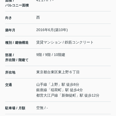
41.27㎡ / -
面積 /
バルコニー面積
西
向き
2016年6月(築10年)
築年月
賃貸マンション / 鉄筋コンクリート
種別 / 建物構造
9階 / 9階 / 10階建
部屋 /
所在階 / 階建て
東京都
台東区
東上野
６丁目
所在地
山手線
「
上野
」駅 徒歩8分
交通
銀座線
「
稲荷町
」駅 徒歩4分
都営大江戸線
「
新御徒町
」駅 徒歩12分
空無 / -
駐車場 / 月額