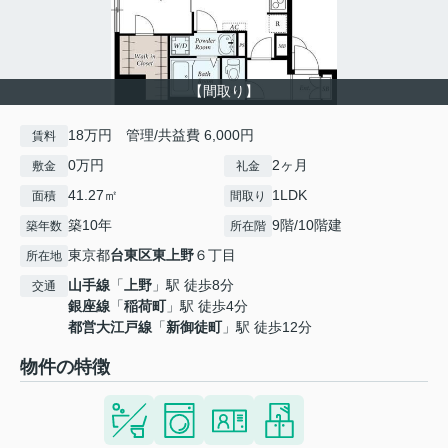
【間取り】
18万円 管理/共益費 6,000円
賃料
0万円
2ヶ月
敷金
礼金
41.27㎡
1LDK
面積
間取り
築10年
9階/10階建
築年数
所在階
東京都
台東区
東上野
６丁目
所在地
山手線
「
上野
」駅 徒歩8分
交通
銀座線
「
稲荷町
」駅 徒歩4分
都営大江戸線
「
新御徒町
」駅 徒歩12分
物件の特徴