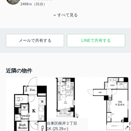
2466ｍ（31分）
すべて見る
メールで共有する
LINEで共有する
近隣の物件
台東区根岸２丁目
1K (25.29㎡)
1