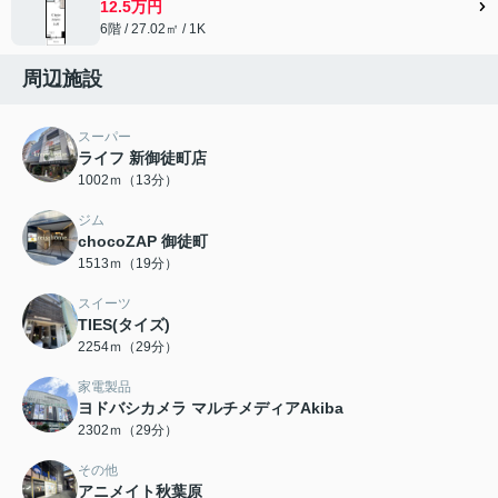
12.5万円
6階 / 27.02㎡ / 1K
周辺施設
スーパー
ライフ 新御徒町店
1002ｍ（13分）
ジム
chocoZAP 御徒町
1513ｍ（19分）
スイーツ
TIES(タイズ)
2254ｍ（29分）
家電製品
ヨドバシカメラ マルチメディアAkiba
2302ｍ（29分）
その他
アニメイト秋葉原