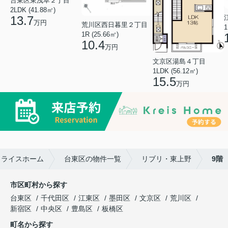
台東区東浅草２丁目
2LDK (41.88㎡)
13.7
万円
荒川区西日暮里２丁目
1
1R (25.66㎡)
10.4
万円
文京区湯島４丁目
1LDK (56.12㎡)
15.5
万円
クライスホーム
台東区の物件一覧
リブリ・東上野
9階
市区町村から探す
台東区
千代田区
江東区
墨田区
文京区
荒川区
新宿区
中央区
豊島区
板橋区
町名から探す