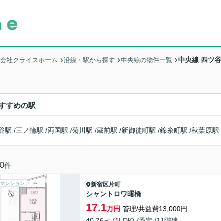
中央線 四ツ
式会社クライスホーム
沿線・駅から探す
中央線の物件一覧
すすめの駅
谷駅
/
三ノ輪駅
/
両国駅
/
菊川駅
/
蔵前駅
/
新御徒町駅
/
錦糸町駅
/
秋葉原駅
0
件
マンション
新宿区
片町
シャントロワ曙橋
17.1
万円
管理/共益費13,000円
40.76㎡ (1LDK) /予定 /11階建