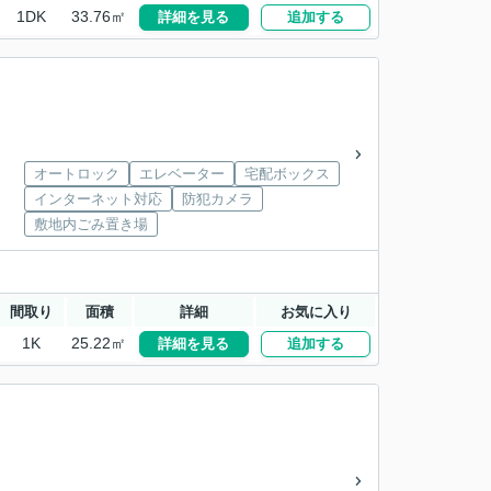
1DK
33.76㎡
詳細を見る
追加する
オートロック
エレベーター
宅配ボックス
インターネット対応
防犯カメラ
敷地内ごみ置き場
間取り
面積
詳細
お気に入り
1K
25.22㎡
詳細を見る
追加する