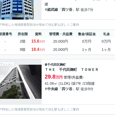
建
総武線
「
四ツ谷
」駅 徒歩7分
ア特化した地域密着型担当が初めて住む駅も詳しくご案内
部屋番号
所在階
賃料
管理費・共益費
敷金/保証金
礼金
15.6
-
2階
20,000円
0万円
0万円
万円
18.4
-
9階
20,000円
1ヶ月
1ヶ月
万円
マンション
千代田区
麹町
ＴＨＥ 千代田麹町 ＴＯＷＥＲ
29.8
万円
管理/共益費-
41.08㎡ (1LDK) /築7年 /23階建
中央線
「
四ツ谷
」駅 徒歩9分
ア特化した地域密着型担当が初めて住む駅も詳しくご案内