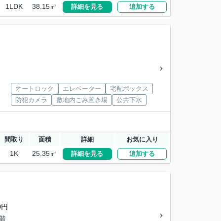
1LDK
38.15㎡
詳細を見る
追加する
オートロック
エレベーター
宅配ボックス
防犯カメラ
敷地内ごみ置き場
公共下水
間取り
面積
詳細
お気に入り
1K
25.35㎡
詳細を見る
追加する
0円
4階