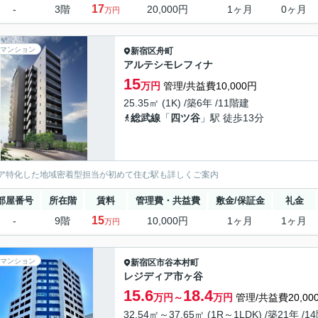
17
-
3階
20,000円
1ヶ月
0ヶ月
万円
マンション
新宿区
舟町
アルテシモレフィナ
15
万円
管理/共益費10,000円
25.35㎡ (1K) /築6年 /11階建
総武線
「
四ツ谷
」駅 徒歩13分
ア特化した地域密着型担当が初めて住む駅も詳しくご案内
部屋番号
所在階
賃料
管理費・共益費
敷金/保証金
礼金
15
-
9階
10,000円
1ヶ月
1ヶ月
万円
マンション
新宿区
市谷本村町
レジディア市ヶ谷
15.6
18.4
万円～
万円
管理/共益費20,00
32.54㎡～37.65㎡ (1R～1LDK) /築21年 /1