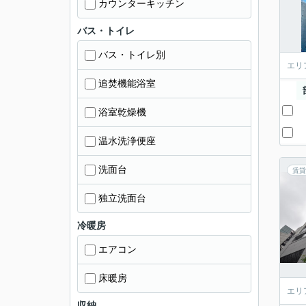
カウンターキッチン
バス・トイレ
バス・トイレ別
エリ
追焚機能浴室
浴室乾燥機
温水洗浄便座
洗面台
賃貸
独立洗面台
冷暖房
エアコン
床暖房
エリ
収納