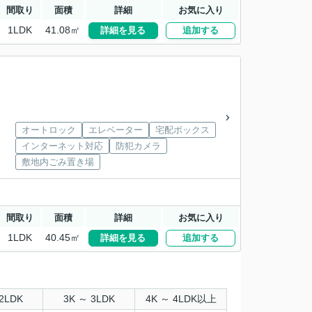
間取り
面積
詳細
お気に入り
1LDK
41.08㎡
詳細を見る
追加する
オートロック
エレベーター
宅配ボックス
インターネット対応
防犯カメラ
敷地内ごみ置き場
間取り
面積
詳細
お気に入り
1LDK
40.45㎡
詳細を見る
追加する
2LDK
3K ～ 3LDK
4K ～ 4LDK以上