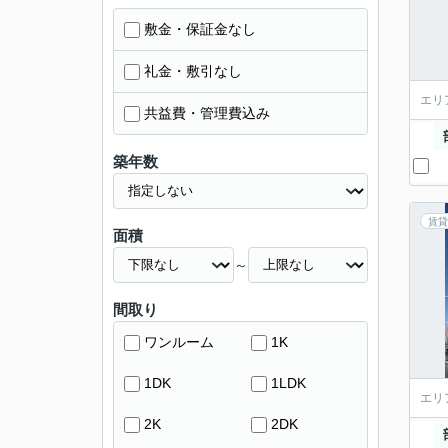
敷金・保証金なし
礼金・敷引なし
エリ
共益費・管理費込み
築年数
賃貸
面積
～
間取り
ワンルーム
1K
1DK
1LDK
エリ
2K
2DK