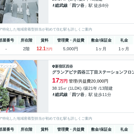
総武線
「
四ツ谷
」駅 徒歩8分
ア特化した地域密着型担当が初めて住む駅も詳しくご案内
部屋番号
所在階
賃料
管理費・共益費
敷金/保証金
礼金
12.1
-
2階
5,000円
1ヶ月
1ヶ月
万円
マンション
新宿区
四谷
グランアビテ四谷三丁目ステーションフロ
17
万円
管理/共益費20,000円
38.15㎡ (1LDK) /築21年 /13階建
総武線
「
四ツ谷
」駅 徒歩11分
ア特化した地域密着型担当が初めて住む駅も詳しくご案内
部屋番号
所在階
賃料
管理費・共益費
敷金/保証金
礼金