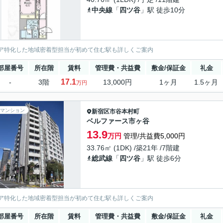
中央線
「
四ツ谷
」駅 徒歩10分
ア特化した地域密着型担当が初めて住む駅も詳しくご案内
部屋番号
所在階
賃料
管理費・共益費
敷金/保証金
礼金
17.1
-
3階
13,000円
1ヶ月
1.5ヶ月
万円
マンション
新宿区
市谷本村町
ベルファース市ヶ谷
13.9
万円
管理/共益費5,000円
33.76㎡ (1DK) /築21年 /7階建
総武線
「
四ツ谷
」駅 徒歩6分
ア特化した地域密着型担当が初めて住む駅も詳しくご案内
部屋番号
所在階
賃料
管理費・共益費
敷金/保証金
礼金