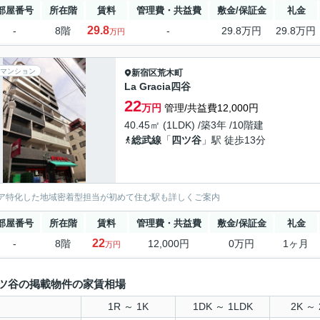
部屋番号
所在階
賃料
管理費・共益費
敷金/保証金
礼金
29.8
-
8階
-
29.8万円
29.8万円
万円
マンション
新宿区
荒木町
La Gracia四谷
22
万円
管理/共益費12,000円
40.45㎡ (1LDK) /築3年 /10階建
総武線
「
四ツ谷
」駅 徒歩13分
ア特化した地域密着型担当が初めて住む駅も詳しくご案内
部屋番号
所在階
賃料
管理費・共益費
敷金/保証金
礼金
22
-
8階
12,000円
0万円
1ヶ月
万円
ツ谷の掲載物件の家賃相場
1R ～ 1K
1DK ～ 1LDK
2K ～ 