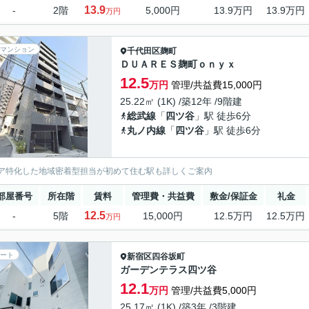
13.9
-
2階
5,000円
13.9万円
13.9万円
万円
マンション
千代田区
麹町
ＤＵＡＲＥＳ麹町ｏｎｙｘ
12.5
万円
管理/共益費15,000円
25.22㎡ (1K) /築12年 /9階建
総武線
「
四ツ谷
」駅 徒歩6分
丸ノ内線
「
四ツ谷
」駅 徒歩6分
ア特化した地域密着型担当が初めて住む駅も詳しくご案内
部屋番号
所在階
賃料
管理費・共益費
敷金/保証金
礼金
12.5
-
5階
15,000円
12.5万円
12.5万円
万円
ート
新宿区
四谷坂町
ガーデンテラス四ツ谷
12.1
万円
管理/共益費5,000円
25.17㎡ (1K) /築3年 /3階建