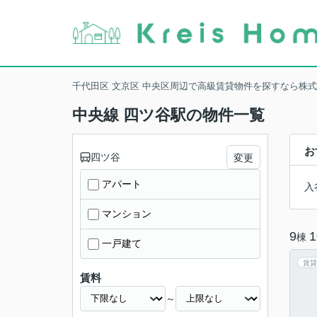
千代田区 文京区 中央区周辺で高級賃貸物件を探すなら株
中央線 四ツ谷駅の物件一覧
お
四ツ谷
変更
アパート
入
マンション
9
1
棟
一戸建て
賃貸
賃料
～