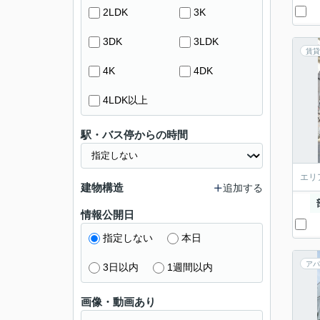
2LDK
3K
3DK
3LDK
賃貸
4K
4DK
4LDK以上
駅・バス停からの時間
エリ
建物構造
追加する
情報公開日
指定しない
本日
アパ
3日以内
1週間以内
画像・動画あり