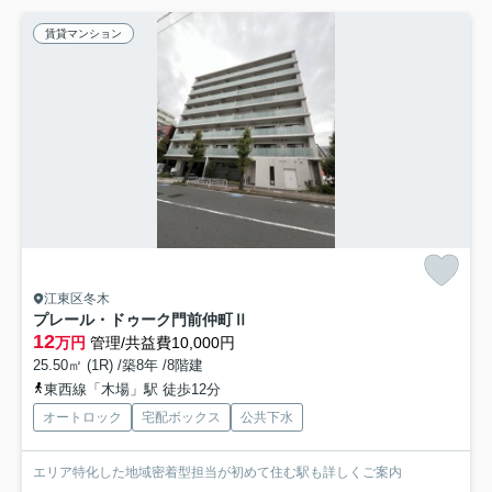
賃貸マンション
江東区冬木
プレール・ドゥーク門前仲町Ⅱ
12
万円
管理/共益費10,000円
25.50㎡ (1R) /築8年 /8階建
東西線「木場」駅 徒歩12分
オートロック
宅配ボックス
公共下水
エリア特化した地域密着型担当が初めて住む駅も詳しくご案内