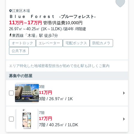
江東区木場
Ｂｌｕｅ Ｆｏｒｅｓｔ -ブルーフォレスト-
11
17
万円～
万円
管理/共益費10,000円
26.97㎡～40.25㎡ (1K～1LDK) /築4年 /8階建
東西線「木場」駅 徒歩7分
オートロック
エレベーター
宅配ボックス
防犯カメラ
公共下水
エリア特化した地域密着型担当が初めて住む駅も詳しくご案内
募集中の部屋
3階
11万円
3階 / 26.97㎡ / 1K
7階
17万円
7階 / 40.25㎡ / 1LDK