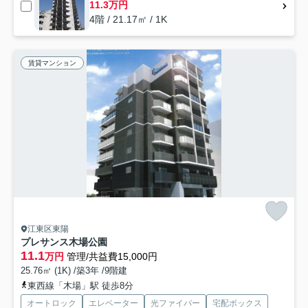
11.3万円
4階 / 21.17㎡ / 1K
賃貸マンション
江東区東陽
プレサンス木場公園
11.1
万円
管理/共益費15,000円
25.76㎡ (1K) /築3年 /9階建
東西線「木場」駅 徒歩8分
オートロック
エレベーター
光ファイバー
宅配ボックス