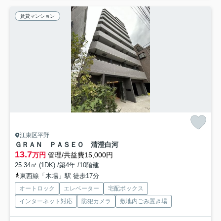
賃貸マンション
江東区平野
ＧＲＡＮ ＰＡＳＥＯ 清澄白河
13.7
万円
管理/共益費15,000円
25.34㎡ (1DK) /築4年 /10階建
東西線「木場」駅 徒歩17分
オートロック
エレベーター
宅配ボックス
インターネット対応
防犯カメラ
敷地内ごみ置き場