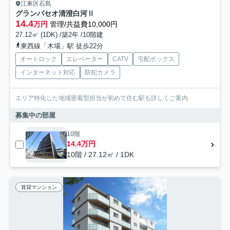
江東区石島
グランパセオ清澄白河Ⅱ
14.4
万円
管理/共益費10,000円
27.12㎡ (1DK) /築2年 /10階建
東西線「木場」駅 徒歩22分
オートロック
エレベーター
CATV
宅配ボックス
インターネット対応
防犯カメラ
エリア特化した地域密着型担当が初めて住む駅も詳しくご案内
募集中の部屋
10階
14.4万円
10階 / 27.12㎡ / 1DK
賃貸マンション