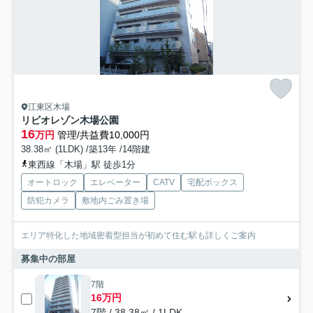
江東区木場
リビオレゾン木場公園
16
万円
管理/共益費10,000円
38.38㎡ (1LDK) /築13年 /14階建
東西線「木場」駅 徒歩1分
オートロック
エレベーター
CATV
宅配ボックス
防犯カメラ
敷地内ごみ置き場
エリア特化した地域密着型担当が初めて住む駅も詳しくご案内
募集中の部屋
7階
16万円
7階 / 38.38㎡ / 1LDK