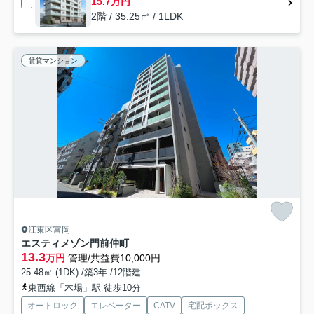
15.7万円
2階 / 35.25㎡ / 1LDK
賃貸マンション
江東区富岡
エスティメゾン門前仲町
13.3
万円
管理/共益費10,000円
25.48㎡ (1DK) /築3年 /12階建
東西線「木場」駅 徒歩10分
オートロック
エレベーター
CATV
宅配ボックス