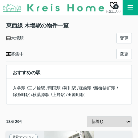
0
お気に入り
東西線 木場駅の物件一覧
木場駅
変更
募集中
変更
おすすめの駅
入谷駅
/
三ノ輪駅
/
両国駅
/
菊川駅
/
蔵前駅
/
新御徒町駅
/
錦糸町駅
/
秋葉原駅
/
上野駅
/
田原町駅
18
棟
20
件
賃貸マンション