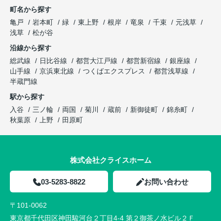
町名から探す
亀戸
岩本町
緑
東上野
根岸
竜泉
千束
元浅草
浅草
松が谷
沿線から探す
総武線
日比谷線
都営大江戸線
都営新宿線
銀座線
山手線
京浜東北線
つくばエクスプレス
都営浅草線
半蔵門線
駅から探す
入谷
三ノ輪
両国
菊川
蔵前
新御徒町
錦糸町
秋葉原
上野
田原町
株式会社クライスホーム
03-5283-8822
お問い合わせ
〒101-0062
東京都千代田区神田駿河台２丁目4-4 第２御茶ノ水ビル２Ｆ