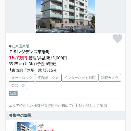
江東区東陽
ＴＳレジデンス東陽町
15.7
万円
管理/共益費13,000円
35.25㎡ (1LDK) /予定 /6階建
東西線「木場」駅 徒歩5分
オートロック
宅配ボックス
インターネット対応
防犯カメラ
公共下水
新築
エリア特化した地域密着型担当が初めて住む駅も詳しくご案内
募集中の部屋
2階