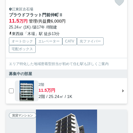
江東区古石場
プラウドフラット門前仲町Ⅱ
11.5
万円
管理/共益費6,000円
25.24㎡ (1K) /築17年 /8階建
東西線「木場」駅 徒歩13分
オートロック
エレベーター
CATV
光ファイバー
宅配ボックス
エリア特化した地域密着型担当が初めて住む駅も詳しくご案内
募集中の部屋
2階
11.5万円
2階 / 25.24㎡ / 1K
賃貸マンション