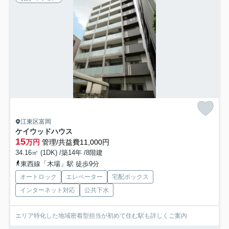
江東区富岡
ケイウッドハウス
15
万円
管理/共益費11,000円
34.16㎡ (1DK) /築14年 /8階建
東西線「木場」駅 徒歩9分
オートロック
エレベーター
宅配ボックス
インターネット対応
公共下水
エリア特化した地域密着型担当が初めて住む駅も詳しくご案内