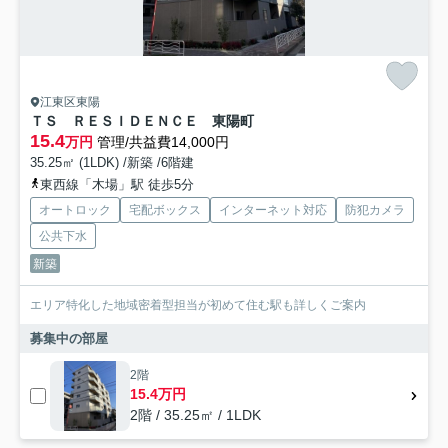
江東区東陽
ＴＳ ＲＥＳＩＤＥＮＣＥ 東陽町
15.4
万円
管理/共益費14,000円
35.25㎡ (1LDK) /新築 /6階建
東西線「木場」駅 徒歩5分
オートロック
宅配ボックス
インターネット対応
防犯カメラ
公共下水
新築
エリア特化した地域密着型担当が初めて住む駅も詳しくご案内
募集中の部屋
2階
15.4万円
2階 / 35.25㎡ / 1LDK