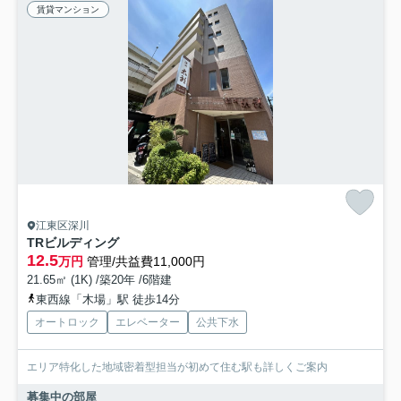
賃貸マンション
江東区深川
TRビルディング
12.5
万円
管理/共益費11,000円
21.65㎡ (1K) /築20年 /6階建
東西線「木場」駅 徒歩14分
オートロック
エレベーター
公共下水
エリア特化した地域密着型担当が初めて住む駅も詳しくご案内
募集中の部屋