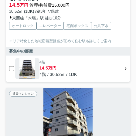
14.5
万円
管理/共益費15,000円
30.52㎡ (1DK) /築3年 /7階建
東西線「木場」駅 徒歩10分
オートロック
エレベーター
宅配ボックス
公共下水
エリア特化した地域密着型担当が初めて住む駅も詳しくご案内
募集中の部屋
4階
14.5万円
4階 / 30.52㎡ / 1DK
賃貸マンション