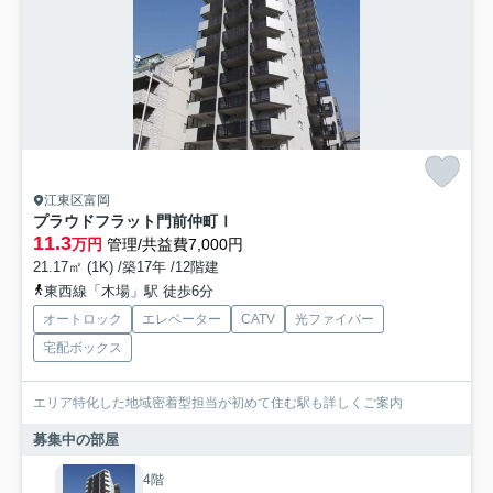
江東区富岡
プラウドフラット門前仲町Ⅰ
11.3
万円
管理/共益費7,000円
21.17㎡ (1K) /築17年 /12階建
東西線「木場」駅 徒歩6分
オートロック
エレベーター
CATV
光ファイバー
宅配ボックス
エリア特化した地域密着型担当が初めて住む駅も詳しくご案内
募集中の部屋
4階