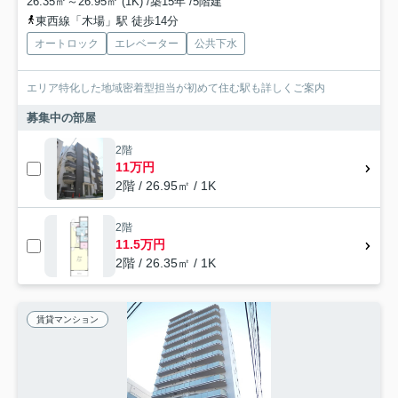
26.35㎡～26.95㎡ (1K) /築15年 /5階建
東西線「木場」駅 徒歩14分
オートロック
エレベーター
公共下水
エリア特化した地域密着型担当が初めて住む駅も詳しくご案内
募集中の部屋
2階
11万円
2階 / 26.95㎡ / 1K
2階
11.5万円
2階 / 26.35㎡ / 1K
賃貸マンション