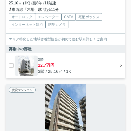
25.16㎡ (1K) /築8年 /11階建
東西線「木場」駅 徒歩11分
オートロック
エレベーター
CATV
宅配ボックス
インターネット対応
防犯カメラ
エリア特化した地域密着型担当が初めて住む駅も詳しくご案内
募集中の部屋
3階
12.7万円
3階 / 25.16㎡ / 1K
賃貸マンション