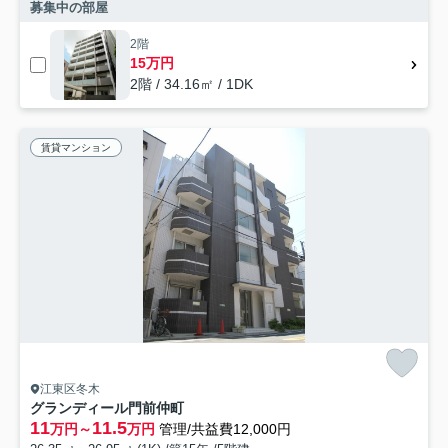
募集中の部屋
2階
15万円
2階 / 34.16㎡ / 1DK
賃貸マンション
江東区冬木
グランディール門前仲町
11
11.5
万円～
万円
管理/共益費12,000円