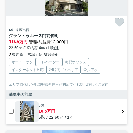
江東区富岡
グラントゥルース門前仲町
10.5
万円
管理/共益費12,000円
22.50㎡ (1K) /築14年 /11階建
東西線「木場」駅 徒歩8分
オートロック
エレベーター
宅配ボックス
インターネット対応
24時間ゴミ出し可
公共下水
エリア特化した地域密着型担当が初めて住む駅も詳しくご案内
募集中の部屋
5階
10.5万円
5階 / 22.50㎡ / 1K