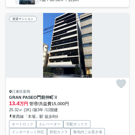
賃貸マンション
江東区富岡
GRAN PASEO門前仲町Ⅱ
13.4
万円
管理/共益費15,000円
25.32㎡ (1K) /築3年 /11階建
東西線「木場」駅 徒歩8分
オートロック
エレベーター
宅配ボックス
インターネット対応
防犯カメラ
敷地内ごみ置き場