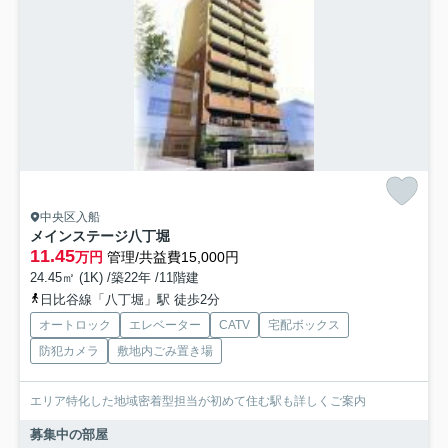
中央区入船
メインステージ八丁堀
11.45
万円
管理/共益費15,000円
24.45㎡ (1K) /築22年 /11階建
日比谷線「八丁堀」駅 徒歩2分
オートロック
エレベーター
CATV
宅配ボックス
防犯カメラ
敷地内ごみ置き場
エリア特化した地域密着型担当が初めて住む駅も詳しくご案内
募集中の部屋