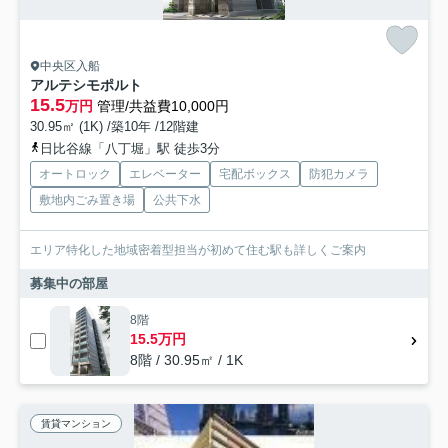
中央区入船
アルテシモポルト
15.5
万円
管理/共益費10,000円
30.95㎡ (1K) /築10年 /12階建
日比谷線「八丁堀」駅 徒歩3分
オートロック
エレベーター
宅配ボックス
防犯カメラ
敷地内ごみ置き場
公共下水
エリア特化した地域密着型担当が初めて住む駅も詳しくご案内
募集中の部屋
8階
15.5万円
8階 / 30.95㎡ / 1K
賃貸マンション