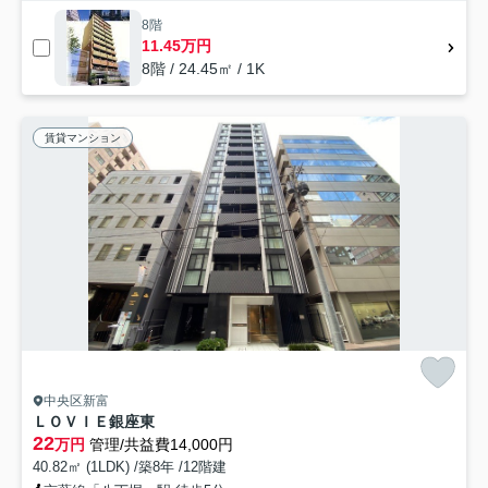
8階
11.45万円
8階 / 24.45㎡ / 1K
賃貸マンション
中央区新富
ＬＯＶＩＥ銀座東
22
万円
管理/共益費14,000円
40.82㎡ (1LDK) /築8年 /12階建