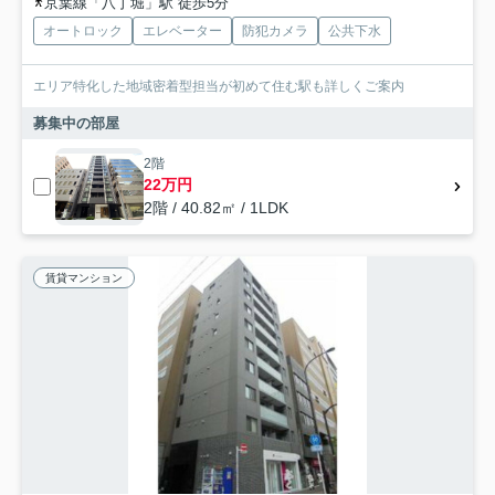
京葉線「八丁堀」駅 徒歩5分
オートロック
エレベーター
防犯カメラ
公共下水
エリア特化した地域密着型担当が初めて住む駅も詳しくご案内
募集中の部屋
2階
22万円
2階 / 40.82㎡ / 1LDK
賃貸マンション