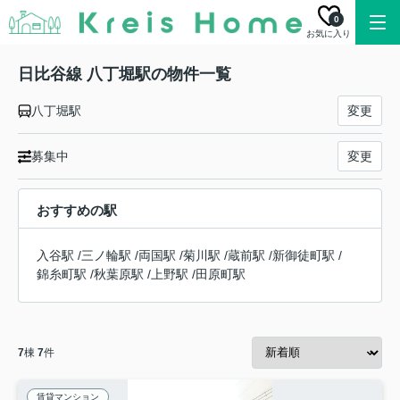
0
お気に入り
日比谷線 八丁堀駅の物件一覧
八丁堀駅
変更
募集中
変更
おすすめの駅
入谷駅
/
三ノ輪駅
/
両国駅
/
菊川駅
/
蔵前駅
/
新御徒町駅
/
錦糸町駅
/
秋葉原駅
/
上野駅
/
田原町駅
7
棟
7
件
賃貸マンション