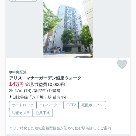
中央区湊
アリス・マナーガーデン銀座ウォーク
14
万円
管理/共益費10,000円
28.47㎡ (1R) /築22年 /12階建
日比谷線「八丁堀」駅 徒歩4分
オートロック
エレベーター
CATV
宅配ボックス
防犯カメラ
公共下水
エリア特化した地域密着型担当が初めて住む駅も詳しくご案内