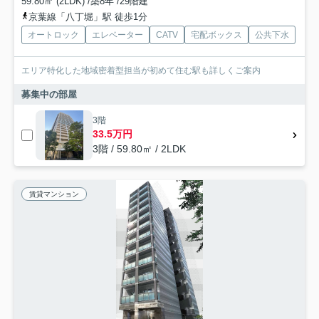
59.80㎡ (2LDK) /築8年 /29階建
京葉線「八丁堀」駅 徒歩1分
オートロック
エレベーター
CATV
宅配ボックス
公共下水
エリア特化した地域密着型担当が初めて住む駅も詳しくご案内
募集中の部屋
3階
33.5万円
3階 / 59.80㎡ / 2LDK
賃貸マンション