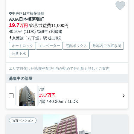
中央区日本橋茅場町
AXIA日本橋茅場町
19.7
万円
管理/共益費11,000円
40.30㎡ (1LDK) /築9年 /10階建
京葉線「八丁堀」駅 徒歩9分
オートロック
エレベーター
宅配ボックス
敷地内ごみ置き場
公共下水
エリア特化した地域密着型担当が初めて住む駅も詳しくご案内
募集中の部屋
7階
19.7万円
7階 / 40.30㎡ / 1LDK
賃貸マンション