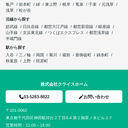
亀戸
岩本町
緑
東上野
根岸
竜泉
千束
元浅草
浅草
松が谷
沿線から探す
総武線
日比谷線
都営大江戸線
都営新宿線
銀座線
山手線
京浜東北線
つくばエクスプレス
都営浅草線
半蔵門線
駅から探す
入谷
三ノ輪
両国
菊川
蔵前
新御徒町
錦糸町
秋葉原
上野
田原町
株式会社クライスホーム
03-5283-8822
お問い合わせ
〒101-0062
東京都千代田区神田駿河台２丁目4-4 第２御茶ノ水ビル２Ｆ
営業時間：
11:00～18:00