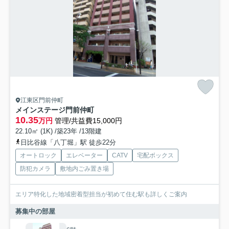
江東区門前仲町
メインステージ門前仲町
10.35
万円
管理/共益費15,000円
22.10㎡ (1K) /築23年 /13階建
日比谷線「八丁堀」駅 徒歩22分
オートロック
エレベーター
CATV
宅配ボックス
防犯カメラ
敷地内ごみ置き場
エリア特化した地域密着型担当が初めて住む駅も詳しくご案内
募集中の部屋