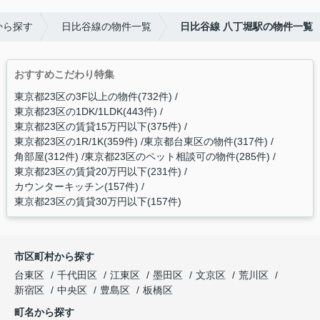
から探す
日比谷線の物件一覧
日比谷線 八丁堀駅の物件一覧
おすすめこだわり特集
東京都23区の3F以上の物件(732件)
東京都23区の1DK/1LDK(443件)
東京都23区の賃貸15万円以下(375件)
東京都23区の1R/1K(359件)
東京都台東区の物件(317件)
角部屋(312件)
東京都23区のペット相談可の物件(285件)
東京都23区の賃貸20万円以下(231件)
カウンターキッチン(157件)
東京都23区の賃貸30万円以下(157件)
市区町村から探す
台東区
千代田区
江東区
墨田区
文京区
荒川区
新宿区
中央区
豊島区
板橋区
町名から探す