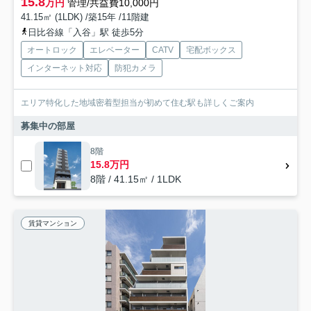
15.8
万円
管理/共益費10,000円
41.15㎡ (1LDK) /築15年 /11階建
日比谷線「入谷」駅 徒歩5分
オートロック
エレベーター
CATV
宅配ボックス
インターネット対応
防犯カメラ
エリア特化した地域密着型担当が初めて住む駅も詳しくご案内
募集中の部屋
8階
15.8万円
8階 / 41.15㎡ / 1LDK
賃貸マンション