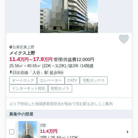
台東区東上野
メイクス上野
11.4
17.9
万円～
万円
管理/共益費12,000円
25.56㎡～40.65㎡ (1DK～1LDK) /築3年 /14階建
日比谷線「入谷」駅 徒歩9分
オートロック
エレベーター
CATV
宅配ボックス
インターネット対応
防犯カメラ
エリア特化した地域密着型担当が初めて住む駅も詳しくご案内
募集中の部屋
2階
11.4万円
2階 / 25.56㎡ / 1DK