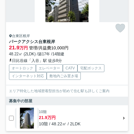
台東区根岸
パークアクシス台東根岸
21.9
万円
管理/共益費10,000円
48.22㎡ (2LDK) /築17年 /14階建
日比谷線「入谷」駅 徒歩8分
オートロック
エレベーター
CATV
宅配ボックス
インターネット対応
敷地内ごみ置き場
エリア特化した地域密着型担当が初めて住む駅も詳しくご案内
募集中の部屋
10階
21.9万円
10階 / 48.22㎡ / 2LDK