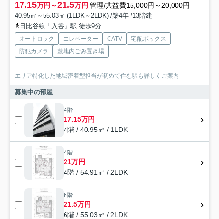
17.15
21.5
万円～
万円
管理/共益費15,000円～20,000円
40.95㎡～55.03㎡ (1LDK～2LDK) /築4年 /13階建
日比谷線「入谷」駅 徒歩9分
オートロック
エレベーター
CATV
宅配ボックス
防犯カメラ
敷地内ごみ置き場
エリア特化した地域密着型担当が初めて住む駅も詳しくご案内
募集中の部屋
4階
17.15万円
4階 / 40.95㎡ / 1LDK
4階
21万円
4階 / 54.91㎡ / 2LDK
6階
21.5万円
6階 / 55.03㎡ / 2LDK