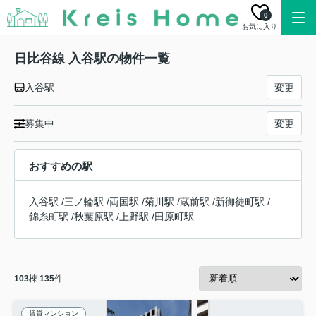
0
お気に入り
日比谷線 入谷駅の物件一覧
入谷駅
変更
募集中
変更
おすすめの駅
入谷駅
/
三ノ輪駅
/
両国駅
/
菊川駅
/
蔵前駅
/
新御徒町駅
/
錦糸町駅
/
秋葉原駅
/
上野駅
/
田原町駅
103
棟
135
件
賃貸マンション