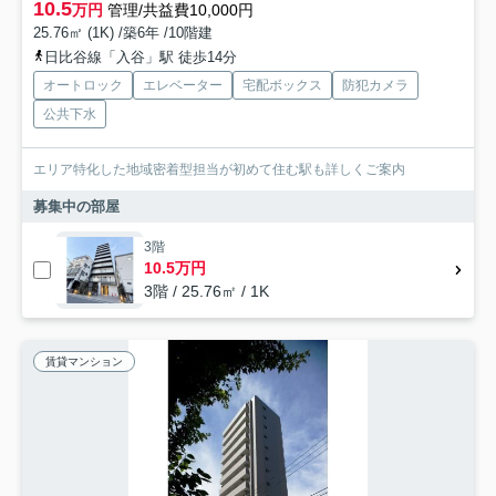
10.5
万円
管理/共益費10,000円
25.76㎡ (1K) /築6年 /10階建
日比谷線「入谷」駅 徒歩14分
オートロック
エレベーター
宅配ボックス
防犯カメラ
公共下水
エリア特化した地域密着型担当が初めて住む駅も詳しくご案内
募集中の部屋
3階
10.5万円
3階 / 25.76㎡ / 1K
賃貸マンション