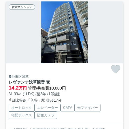
賃貸マンション
台東区浅草
レヴァンテ浅草観音 壱
14.2
万円
管理/共益費10,000円
31.33㎡ (1LDK) /築3年 /12階建
日比谷線「入谷」駅 徒歩17分
オートロック
エレベーター
CATV
光ファイバー
宅配ボックス
防犯カメラ