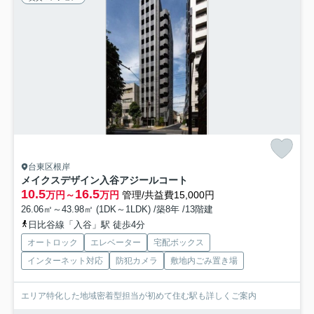
台東区根岸
メイクスデザイン入谷アジールコート
10.5
16.5
万円～
万円
管理/共益費15,000円
26.06㎡～43.98㎡ (1DK～1LDK) /築8年 /13階建
日比谷線「入谷」駅 徒歩4分
オートロック
エレベーター
宅配ボックス
インターネット対応
防犯カメラ
敷地内ごみ置き場
エリア特化した地域密着型担当が初めて住む駅も詳しくご案内