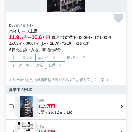
台東区東上野
ハイリーフ上野
11.9
16.6
万円～
万円
管理/共益費10,000円～12,000円
25.03㎡～39.04㎡ (1R～1LDK) /築19年 /11階建
日比谷線「入谷」駅 徒歩8分
オートロック
エレベーター
宅配ボックス
インターネット対応
公共下水
エリア特化した地域密着型担当が初めて住む駅も詳しくご案内
募集中の部屋
6階
11.9万円
6階 / 25.12㎡ / 1R
6階
16.6万円