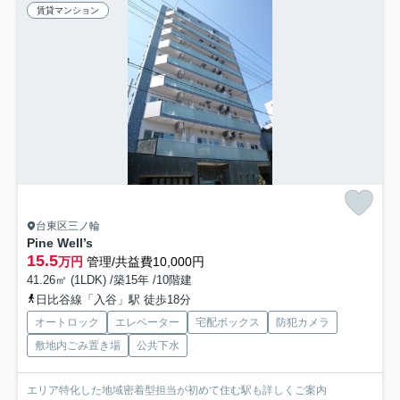
賃貸マンション
台東区三ノ輪
Pine Well’s
15.5
万円
管理/共益費10,000円
41.26㎡ (1LDK) /築15年 /10階建
日比谷線「入谷」駅 徒歩18分
オートロック
エレベーター
宅配ボックス
防犯カメラ
敷地内ごみ置き場
公共下水
エリア特化した地域密着型担当が初めて住む駅も詳しくご案内