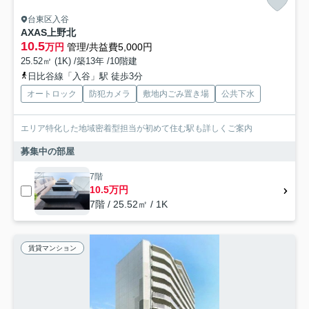
台東区入谷
AXAS上野北
10.5
万円
管理/共益費5,000円
25.52㎡ (1K) /築13年 /10階建
日比谷線「入谷」駅 徒歩3分
オートロック
防犯カメラ
敷地内ごみ置き場
公共下水
エリア特化した地域密着型担当が初めて住む駅も詳しくご案内
募集中の部屋
7階
10.5万円
7階 / 25.52㎡ / 1K
賃貸マンション