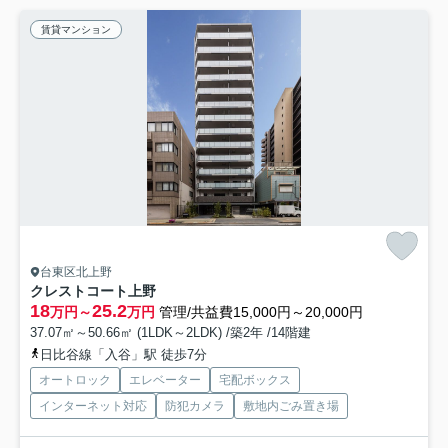
賃貸マンション
台東区北上野
クレストコート上野
18
25.2
万円～
万円
管理/共益費15,000円～20,000円
37.07㎡～50.66㎡ (1LDK～2LDK) /築2年 /14階建
日比谷線「入谷」駅 徒歩7分
オートロック
エレベーター
宅配ボックス
インターネット対応
防犯カメラ
敷地内ごみ置き場