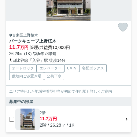
台東区上野桜木
パークキューブ上野桜木
11.7
万円
管理/共益費10,000円
26.28㎡ (1K) /築5年 /8階建
日比谷線「入谷」駅 徒歩14分
オートロック
エレベーター
CATV
宅配ボックス
敷地内ごみ置き場
公共下水
エリア特化した地域密着型担当が初めて住む駅も詳しくご案内
募集中の部屋
2階
11.7万円
2階 / 26.28㎡ / 1K