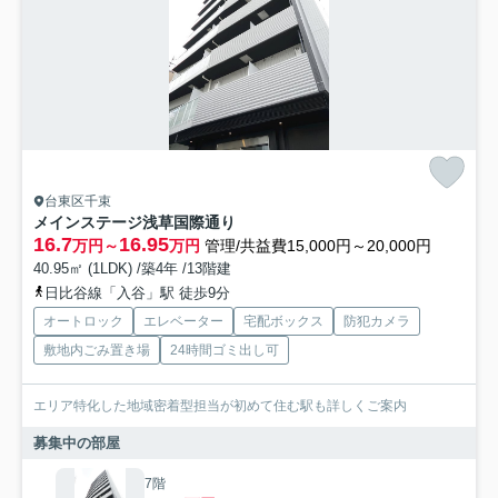
台東区千束
メインステージ浅草国際通り
16.7
16.95
万円～
万円
管理/共益費15,000円～20,000円
40.95㎡ (1LDK) /築4年 /13階建
日比谷線「入谷」駅 徒歩9分
オートロック
エレベーター
宅配ボックス
防犯カメラ
敷地内ごみ置き場
24時間ゴミ出し可
エリア特化した地域密着型担当が初めて住む駅も詳しくご案内
募集中の部屋
7階