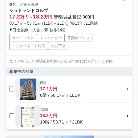
荒川区東日暮里
シュトランドコルブ
17.2
18.2
万円～
万円
管理/共益費12,000円
50.17㎡～53.71㎡ (1LDK～2LDK) /築13年 /11階建
日比谷線「入谷」駅 徒歩14分
オートロック
エレベーター
宅配ボックス
インターネット対応
公共下水
エリア特化した地域密着型担当が初めて住む駅も詳しくご案内
募集中の部屋
8階
17.2万円
8階 / 50.17㎡ / 1LDK
10階
18.2万円
10階 / 53.71㎡ / 2LDK