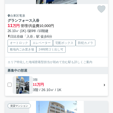
台東区竜泉
グランフォース入谷
11
万円
管理/共益費10,000円
26.10㎡ (1K) /築9年 /10階建
日比谷線「入谷」駅 徒歩6分
オートロック
エレベーター
宅配ボックス
防犯カメラ
敷地内ごみ置き場
24時間ゴミ出し可
エリア特化した地域密着型担当が初めて住む駅も詳しくご案内
募集中の部屋
3階
11万円
3階 / 26.10㎡ / 1K
賃貸マンション