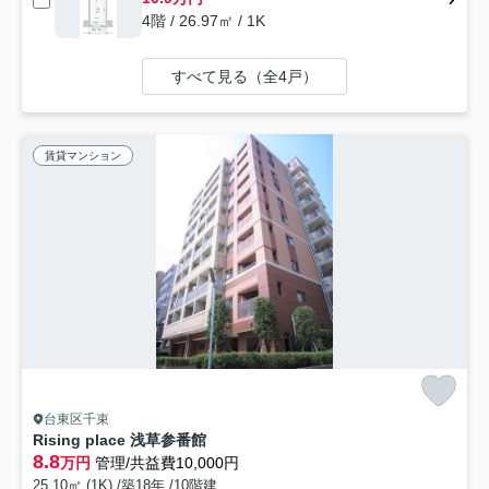
4階 / 26.97㎡ / 1K
すべて見る（全4戸）
賃貸マンション
台東区千束
Rising place 浅草参番館
8.8
万円
管理/共益費10,000円
25.10㎡ (1K) /築18年 /10階建