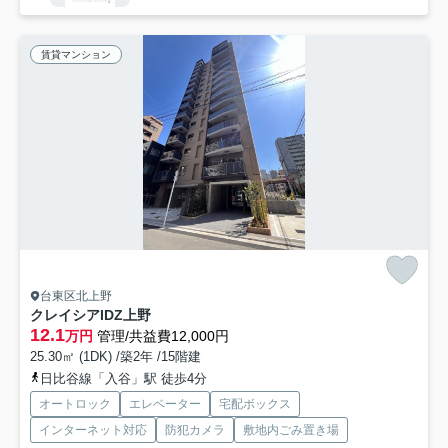
賃貸マンション
台東区北上野
クレイシアIDZ上野
12.1
万円
管理/共益費12,000円
25.30㎡ (1DK) /築2年 /15階建
日比谷線「入谷」駅 徒歩4分
オートロック
エレベーター
宅配ボックス
インターネット対応
防犯カメラ
敷地内ごみ置き場