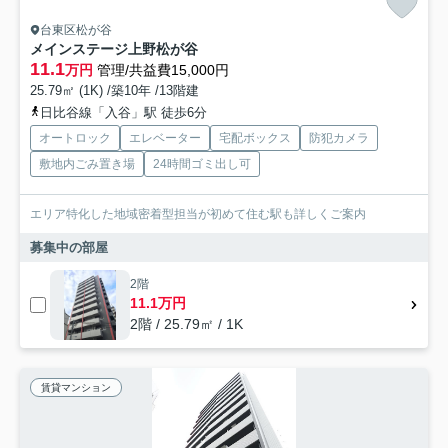
台東区松が谷
メインステージ上野松が谷
11.1
万円
管理/共益費15,000円
25.79㎡ (1K) /築10年 /13階建
日比谷線「入谷」駅 徒歩6分
オートロック
エレベーター
宅配ボックス
防犯カメラ
敷地内ごみ置き場
24時間ゴミ出し可
エリア特化した地域密着型担当が初めて住む駅も詳しくご案内
募集中の部屋
2階
11.1万円
2階 / 25.79㎡ / 1K
賃貸マンション