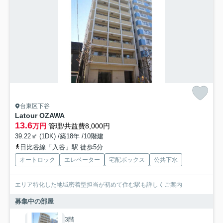
台東区下谷
Latour OZAWA
13.6
万円
管理/共益費8,000円
39.22㎡ (1DK) /築18年 /10階建
日比谷線「入谷」駅 徒歩5分
オートロック
エレベーター
宅配ボックス
公共下水
エリア特化した地域密着型担当が初めて住む駅も詳しくご案内
募集中の部屋
3階