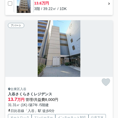
13.6万円
3階 / 39.22㎡ / 1DK
アパート
台東区入谷
入谷さくらさくレジデンス
13.7
万円
管理/共益費8,000円
31.31㎡ (1K) /築7年 /5階建
日比谷線「入谷」駅 徒歩6分
オートロック
エレベーター
インターネット対応
公共下水