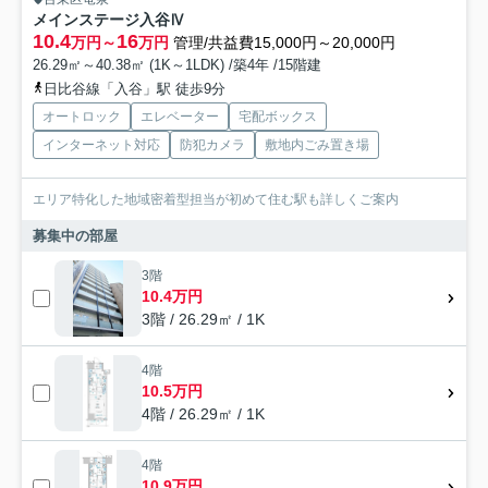
メインステージ入谷Ⅳ
10.4
16
万円～
万円
管理/共益費15,000円～20,000円
26.29㎡～40.38㎡ (1K～1LDK) /築4年 /15階建
日比谷線「入谷」駅 徒歩9分
オートロック
エレベーター
宅配ボックス
インターネット対応
防犯カメラ
敷地内ごみ置き場
エリア特化した地域密着型担当が初めて住む駅も詳しくご案内
募集中の部屋
3階
10.4万円
3階 / 26.29㎡ / 1K
4階
10.5万円
4階 / 26.29㎡ / 1K
4階
10.9万円