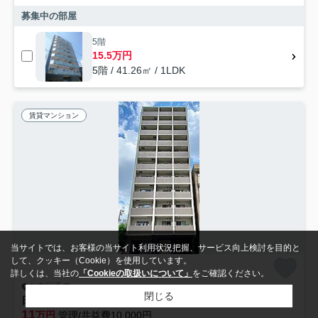
募集中の部屋
5階
15.5万円
5階 / 41.26㎡ / 1LDK
賃貸マンション
当サイトでは、お客様の当サイト利用状況把握、サービス向上検討を目的と
して、クッキー（Cookie）を使用しています。
詳しくは、当社の
「Cookieの取扱いについて」
をご確認ください。
台東区千束
閉じる
日神デュオステージ浅草Ⅱ
11
万円
管理/共益費10,000円