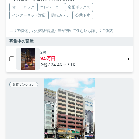
オートロック
エレベーター
宅配ボックス
インターネット対応
防犯カメラ
公共下水
エリア特化した地域密着型担当が初めて住む駅も詳しくご案内
募集中の部屋
2階
9.5万円
2階 / 24.46㎡ / 1K
賃貸マンション