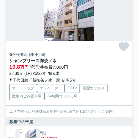
千代田区神田小川町
シャンブリーズ御茶ノ水
10.8
万円
管理/共益費7,000円
23.30㎡ (1R) /築22年 /9階建
千代田線「新御茶ノ水」駅 徒歩5分
オートロック
エレベーター
CATV
宅配ボックス
敷地内ごみ置き場
24時間ゴミ出し可
エリア特化した地域密着型担当が初めて住む駅も詳しくご案内
募集中の部屋
5階