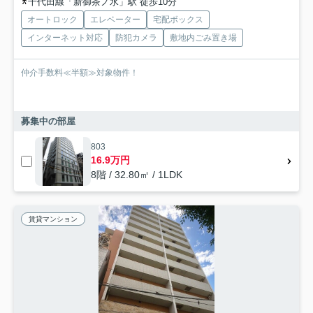
千代田線「新御茶ノ水」駅 徒歩10分
オートロック
エレベーター
宅配ボックス
インターネット対応
防犯カメラ
敷地内ごみ置き場
仲介手数料≪半額≫対象物件！
募集中の部屋
803
16.9万円
8階 / 32.80㎡ / 1LDK
賃貸マンション