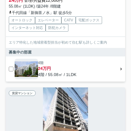
24
万円
管理/共益費12,000円
55.08㎡ (1LDK) /築24年 /8階建
千代田線「新御茶ノ水」駅 徒歩5分
オートロック
エレベーター
CATV
宅配ボックス
インターネット対応
防犯カメラ
エリア特化した地域密着型担当が初めて住む駅も詳しくご案内
募集中の部屋
4階
24万円
4階 / 55.08㎡ / 1LDK
賃貸マンション