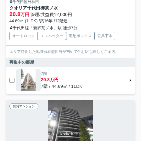
千代田区外神田
クオリア千代田御茶ノ水
20.8
万円
管理/共益費12,000円
44.69㎡ (1LDK) /築16年 /12階建
千代田線「新御茶ノ水」駅 徒歩7分
オートロック
エレベーター
宅配ボックス
公共下水
エリア特化した地域密着型担当が初めて住む駅も詳しくご案内
募集中の部屋
7階
20.8万円
7階 / 44.69㎡ / 1LDK
賃貸マンション