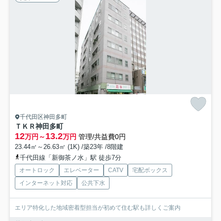
千代田区神田多町
ＴＫＲ神田多町
12
13.2
万円～
万円
管理/共益費0円
23.44㎡～26.63㎡ (1K) /築23年 /8階建
千代田線「新御茶ノ水」駅 徒歩7分
オートロック
エレベーター
CATV
宅配ボックス
インターネット対応
公共下水
エリア特化した地域密着型担当が初めて住む駅も詳しくご案内