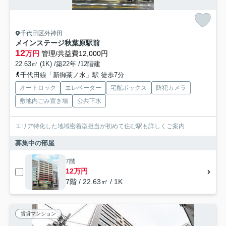
千代田区外神田
メインステージ秋葉原駅前
12
万円
管理/共益費12,000円
22.63㎡ (1K) /築22年 /12階建
千代田線「新御茶ノ水」駅 徒歩7分
オートロック
エレベーター
宅配ボックス
防犯カメラ
敷地内ごみ置き場
公共下水
エリア特化した地域密着型担当が初めて住む駅も詳しくご案内
募集中の部屋
7階
12万円
7階 / 22.63㎡ / 1K
賃貸マンション