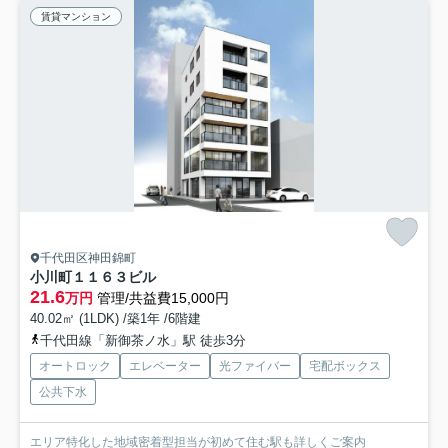
賃貸マンション
千代田区神田錦町
小川町１１６３ビル
21.6
万円
管理/共益費15,000円
40.02㎡ (1LDK) /築1年 /6階建
千代田線「新御茶ノ水」駅 徒歩3分
オートロック
エレベーター
光ファイバー
宅配ボックス
公共下水
エリア特化した地域密着型担当が初めて住む駅も詳しくご案内