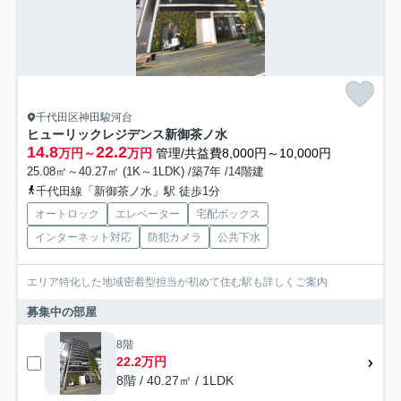
千代田区神田駿河台
ヒューリックレジデンス新御茶ノ水
14.8
22.2
万円～
万円
管理/共益費8,000円～10,000円
25.08㎡～40.27㎡ (1K～1LDK) /築7年 /14階建
千代田線「新御茶ノ水」駅 徒歩1分
オートロック
エレベーター
宅配ボックス
インターネット対応
防犯カメラ
公共下水
エリア特化した地域密着型担当が初めて住む駅も詳しくご案内
募集中の部屋
8階
22.2万円
8階 / 40.27㎡ / 1LDK