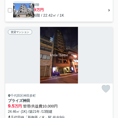
6階
9万円
6階 / 22.42㎡ / 1K
賃貸マンション
千代田区神田多町
ブライズ神田
9.5
万円
管理/共益費10,000円
24.46㎡ (1K) /築21年 /13階建
千代田線「新御茶ノ水」駅 徒歩9分