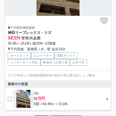
千代田区神田多町
神田リープレックス・リズ
32
万円
管理/共益費-
60.88㎡ (2LDK) /築20年 /12階建
千代田線「新御茶ノ水」駅 徒歩10分
オートロック
エレベーター
宅配ボックス
インターネット対応
敷地内ごみ置き場
公共下水
エリア特化した地域密着型担当が初めて住む駅も詳しくご案内
募集中の部屋
5階
32万円
5階 / 60.88㎡ / 2LDK