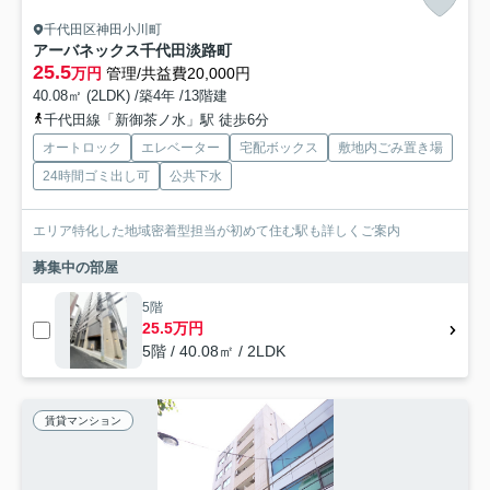
千代田区神田小川町
アーバネックス千代田淡路町
25.5
万円
管理/共益費20,000円
40.08㎡ (2LDK) /築4年 /13階建
千代田線「新御茶ノ水」駅 徒歩6分
オートロック
エレベーター
宅配ボックス
敷地内ごみ置き場
24時間ゴミ出し可
公共下水
エリア特化した地域密着型担当が初めて住む駅も詳しくご案内
募集中の部屋
5階
25.5万円
5階 / 40.08㎡ / 2LDK
賃貸マンション