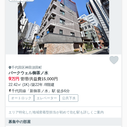
千代田区神田須田町
パークウェル御茶ノ水
9
万円
管理/共益費15,000円
22.42㎡ (1K) /築22年 /8階建
千代田線「新御茶ノ水」駅 徒歩6分
オートロック
エレベーター
公共下水
エリア特化した地域密着型担当が初めて住む駅も詳しくご案内
募集中の部屋