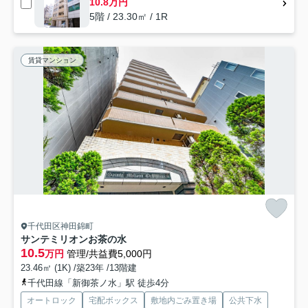
10.8万円
5階 / 23.30㎡ / 1R
賃貸マンション
千代田区神田錦町
サンテミリオンお茶の水
10.5
万円
管理/共益費5,000円
23.46㎡ (1K) /築23年 /13階建
千代田線「新御茶ノ水」駅 徒歩4分
オートロック
宅配ボックス
敷地内ごみ置き場
公共下水