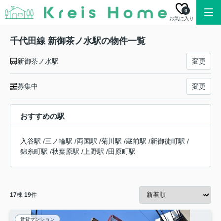
0
お気に入り
千代田線 新御茶ノ水駅の物件一覧
新御茶ノ水駅
変更
募集中
変更
おすすめの駅
入谷駅
/
三ノ輪駅
/
両国駅
/
菊川駅
/
蔵前駅
/
新御徒町駅
/
錦糸町駅
/
秋葉原駅
/
上野駅
/
田原町駅
17
棟
19
件
賃貸マンション