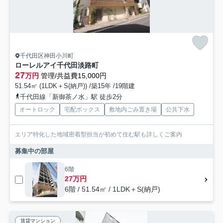
千代田区神田小川町
ローレルアイ千代田淡路町
27
万円
管理/共益費15,000円
51.54㎡ (1LDK＋S(納戸)) /築15年 /19階建
千代田線「新御茶ノ水」駅 徒歩2分
オートロック
宅配ボックス
敷地内ごみ置き場
公共下水
エリア特化した地域密着型担当が初めて住む駅も詳しくご案内
募集中の部屋
6階
27万円
6階 / 51.54㎡ / 1LDK＋S(納戸)
賃貸マンション