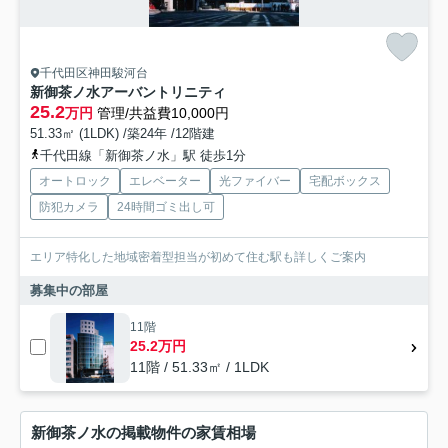
千代田区神田駿河台
新御茶ノ水アーバントリニティ
25.2
万円
管理/共益費10,000円
51.33㎡ (1LDK) /築24年 /12階建
千代田線「新御茶ノ水」駅 徒歩1分
オートロック
エレベーター
光ファイバー
宅配ボックス
防犯カメラ
24時間ゴミ出し可
エリア特化した地域密着型担当が初めて住む駅も詳しくご案内
募集中の部屋
11階
25.2万円
11階 / 51.33㎡ / 1LDK
新御茶ノ水の掲載物件の家賃相場