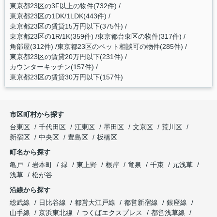
東京都23区の3F以上の物件(732件)
東京都23区の1DK/1LDK(443件)
東京都23区の賃貸15万円以下(375件)
東京都23区の1R/1K(359件)
東京都台東区の物件(317件)
角部屋(312件)
東京都23区のペット相談可の物件(285件)
東京都23区の賃貸20万円以下(231件)
カウンターキッチン(157件)
東京都23区の賃貸30万円以下(157件)
市区町村から探す
台東区
千代田区
江東区
墨田区
文京区
荒川区
新宿区
中央区
豊島区
板橋区
町名から探す
亀戸
岩本町
緑
東上野
根岸
竜泉
千束
元浅草
浅草
松が谷
沿線から探す
総武線
日比谷線
都営大江戸線
都営新宿線
銀座線
山手線
京浜東北線
つくばエクスプレス
都営浅草線