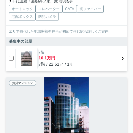
千代田線「新御茶ノ水」駅 徒歩5分
オートロック
エレベーター
CATV
光ファイバー
宅配ボックス
防犯カメラ
エリア特化した地域密着型担当が初めて住む駅も詳しくご案内
募集中の部屋
7階
10.1万円
7階 / 22.51㎡ / 1K
賃貸マンション