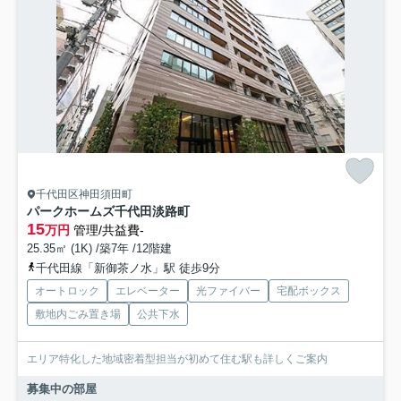
千代田区神田須田町
パークホームズ千代田淡路町
15
万円
管理/共益費-
25.35㎡ (1K) /築7年 /12階建
千代田線「新御茶ノ水」駅 徒歩9分
オートロック
エレベーター
光ファイバー
宅配ボックス
敷地内ごみ置き場
公共下水
エリア特化した地域密着型担当が初めて住む駅も詳しくご案内
募集中の部屋