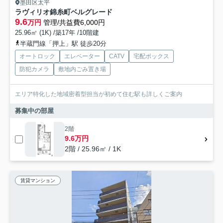
墨田区太平
ラヴィリオ錦糸町ベルグレード
9.6
万円
管理/共益費6,000円
25.96㎡ (1K) /築17年 /10階建
半蔵門線「押上」駅 徒歩20分
オートロック
エレベーター
CATV
宅配ボックス
防犯カメラ
敷地内ごみ置き場
エリア特化した地域密着型担当が初めて住む駅も詳しくご案内
募集中の部屋
2階
9.6万円
2階 / 25.96㎡ / 1K
賃貸マンション