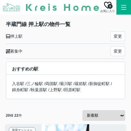
0
お気に入り
半蔵門線 押上駅の物件一覧
押上駅
変更
募集中
変更
おすすめの駅
入谷駅
/
三ノ輪駅
/
両国駅
/
菊川駅
/
蔵前駅
/
新御徒町駅
/
錦糸町駅
/
秋葉原駅
/
上野駅
/
田原町駅
20
棟
22
件
賃貸マンション