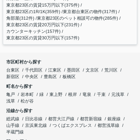
東京都23区の賃貸15万円以下(375件)
東京都23区の1R/1K(359件)
東京都台東区の物件(317件)
角部屋(312件)
東京都23区のペット相談可の物件(285件)
東京都23区の賃貸20万円以下(231件)
カウンターキッチン(157件)
東京都23区の賃貸30万円以下(157件)
市区町村から探す
台東区
千代田区
江東区
墨田区
文京区
荒川区
新宿区
中央区
豊島区
板橋区
町名から探す
亀戸
岩本町
緑
東上野
根岸
竜泉
千束
元浅草
浅草
松が谷
沿線から探す
総武線
日比谷線
都営大江戸線
都営新宿線
銀座線
山手線
京浜東北線
つくばエクスプレス
都営浅草線
半蔵門線