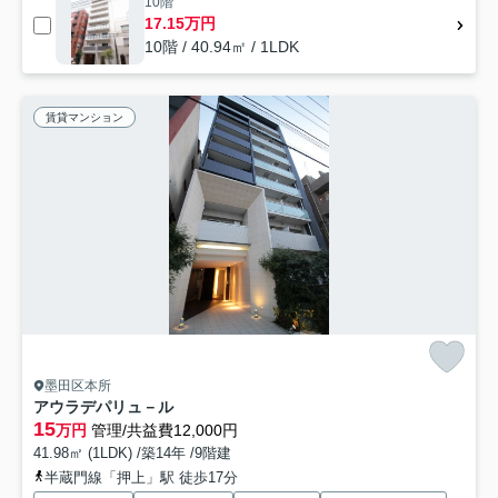
10階
17.15万円
10階 / 40.94㎡ / 1LDK
賃貸マンション
墨田区本所
アウラデパリュ－ル
15
万円
管理/共益費12,000円
41.98㎡ (1LDK) /築14年 /9階建
半蔵門線「押上」駅 徒歩17分