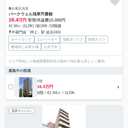
台東区浅草
パークウェル浅草弐番館
16.4
万円
管理/共益費15,000円
41.94㎡ (1LDK) /築19年 /10階建
半蔵門線「押上」駅 徒歩24分
オートロック
エレベーター
宅配ボックス
防犯カメラ
敷地内ごみ置き場
公共下水
エリア特化した地域密着型担当が初めて住む駅も詳しくご案内
募集中の部屋
6階
16.4万円
6階 / 41.94㎡ / 1LDK
賃貸マンション