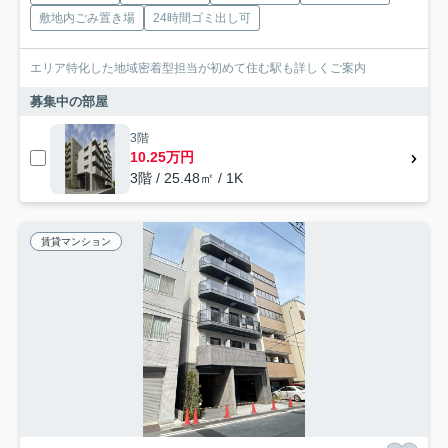
敷地内ごみ置き場
24時間ゴミ出し可
エリア特化した地域密着型担当が初めて住む駅も詳しくご案内
募集中の部屋
3階
10.25万円
3階 / 25.48㎡ / 1K
賃貸マンション