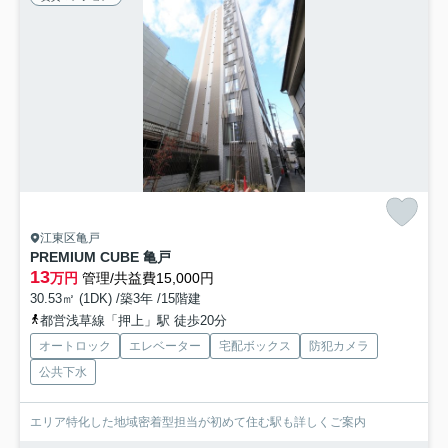
江東区亀戸
PREMIUM CUBE 亀戸
13
万円
管理/共益費15,000円
30.53㎡ (1DK) /築3年 /15階建
都営浅草線「押上」駅 徒歩20分
オートロック
エレベーター
宅配ボックス
防犯カメラ
公共下水
エリア特化した地域密着型担当が初めて住む駅も詳しくご案内