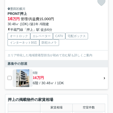
墨田区横川
PRONT押上
16
万円
管理/共益費15,000円
30.48㎡ (1DK) /築1年 /6階建
半蔵門線「押上」駅 徒歩6分
オートロック
エレベーター
CATV
宅配ボックス
インターネット対応
防犯カメラ
エリア特化した地域密着型担当が初めて住む駅も詳しくご案内
募集中の部屋
6階
16万円
6階 / 30.48㎡ / 1DK
押上の掲載物件の家賃相場
家賃相場
空室件数