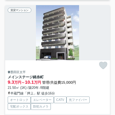
賃貸マンション
墨田区太平
メインステージ錦糸町
9.3
10.1
万円～
万円
管理/共益費15,000円
21.50㎡ (1K) /築20年 /8階建
半蔵門線「押上」駅 徒歩16分
オートロック
エレベーター
CATV
光ファイバー
宅配ボックス
防犯カメラ