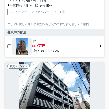
38.80㎡ (2K) /築36年 /6階建
半蔵門線「押上」駅 徒歩15分
エレベーター
光ファイバー
公共下水
エリア特化した地域密着型担当が初めて住む駅も詳しくご案内
募集中の部屋
3階
11.7万円
3階 / 38.80㎡ / 2K
賃貸マンション