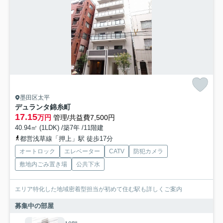
墨田区太平
デュランタ錦糸町
17.15
万円
管理/共益費7,500円
40.94㎡ (1LDK) /築7年 /11階建
都営浅草線「押上」駅 徒歩17分
オートロック
エレベーター
CATV
防犯カメラ
敷地内ごみ置き場
公共下水
エリア特化した地域密着型担当が初めて住む駅も詳しくご案内
募集中の部屋