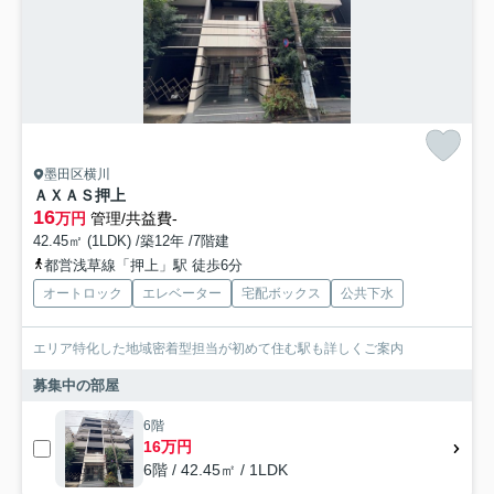
墨田区横川
ＡＸＡＳ押上
16
万円
管理/共益費-
42.45㎡ (1LDK) /築12年 /7階建
都営浅草線「押上」駅 徒歩6分
オートロック
エレベーター
宅配ボックス
公共下水
エリア特化した地域密着型担当が初めて住む駅も詳しくご案内
募集中の部屋
6階
16万円
6階 / 42.45㎡ / 1LDK