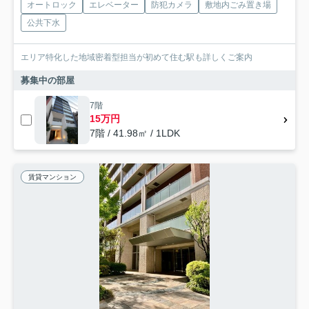
オートロック
エレベーター
防犯カメラ
敷地内ごみ置き場
公共下水
エリア特化した地域密着型担当が初めて住む駅も詳しくご案内
募集中の部屋
7階
15万円
7階 / 41.98㎡ / 1LDK
賃貸マンション