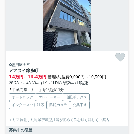
墨田区太平
メアヌイ錦糸町
14
19.4
万円～
万円
管理/共益費9,000円～10,500円
28.73㎡～43.69㎡ (1K～1LDK) /築2年 /11階建
半蔵門線「押上」駅 徒歩11分
オートロック
エレベーター
宅配ボックス
インターネット対応
防犯カメラ
公共下水
エリア特化した地域密着型担当が初めて住む駅も詳しくご案内
募集中の部屋