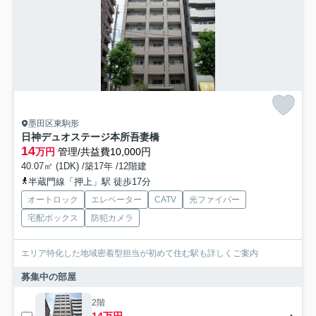
墨田区東駒形
日神デュオステージ本所吾妻橋
14
万円
管理/共益費10,000円
40.07㎡ (1DK) /築17年 /12階建
半蔵門線「押上」駅 徒歩17分
オートロック
エレベーター
CATV
光ファイバー
宅配ボックス
防犯カメラ
エリア特化した地域密着型担当が初めて住む駅も詳しくご案内
募集中の部屋
2階