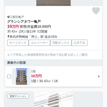
江東区亀戸
グランシアタワー亀戸
10
万円
管理/共益費18,000円
30.43㎡ (1K) /築11年 /12階建
東武伊勢崎線「押上」駅 徒歩19分
オートロック
エレベーター
宅配ボックス
公共下水
エリア特化した地域密着型担当が初めて住む駅も詳しくご案内
募集中の部屋
1階
10万円
1階 / 30.43㎡ / 1K
賃貸マンション