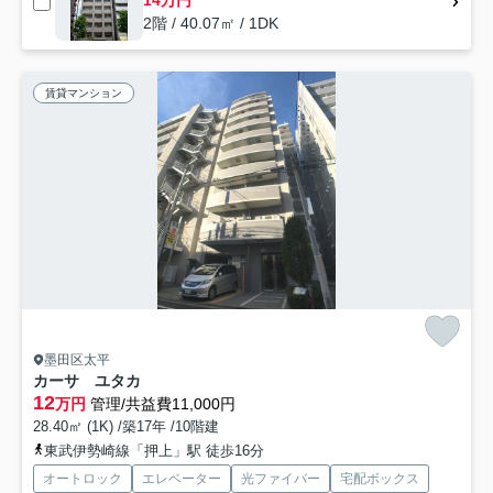
14万円
2階 / 40.07㎡ / 1DK
賃貸マンション
墨田区太平
カーサ ユタカ
12
万円
管理/共益費11,000円
28.40㎡ (1K) /築17年 /10階建
東武伊勢崎線「押上」駅 徒歩16分
オートロック
エレベーター
光ファイバー
宅配ボックス