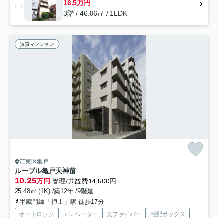
16.5万円
3階 / 46.86㎡ / 1LDK
賃貸マンション
江東区亀戸
ルーブル亀戸天神前
10.25
万円
管理/共益費14,500円
25.48㎡ (1K) /築12年 /9階建
半蔵門線「押上」駅 徒歩17分
オートロック
エレベーター
光ファイバー
宅配ボックス