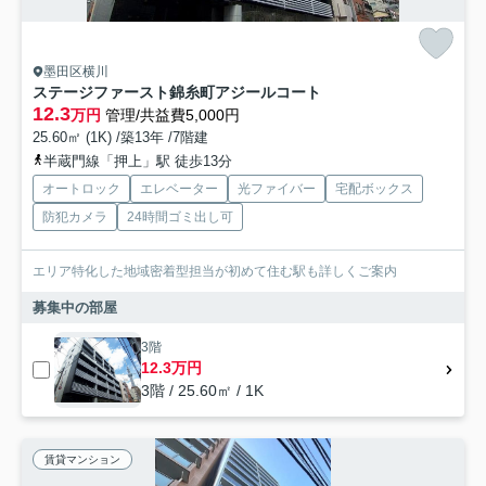
墨田区横川
ステージファースト錦糸町アジールコート
12.3
万円
管理/共益費5,000円
25.60㎡ (1K) /築13年 /7階建
半蔵門線「押上」駅 徒歩13分
オートロック
エレベーター
光ファイバー
宅配ボックス
防犯カメラ
24時間ゴミ出し可
エリア特化した地域密着型担当が初めて住む駅も詳しくご案内
募集中の部屋
3階
12.3万円
3階 / 25.60㎡ / 1K
賃貸マンション