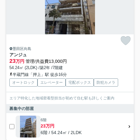
墨田区向島
アンジュ
23
万円
管理/共益費13,000円
54.24㎡ (2LDK) /築2年 /7階建
半蔵門線「押上」駅 徒歩16分
オートロック
エレベーター
宅配ボックス
防犯カメラ
エリア特化した地域密着型担当が初めて住む駅も詳しくご案内
募集中の部屋
6階
23万円
6階 / 54.24㎡ / 2LDK