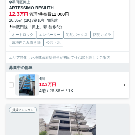
墨田区押上
ARTESSIMO RESIUTH
12.3
万円
管理/共益費12,000円
26.36㎡ (1K) /築10年 /8階建
半蔵門線「押上」駅 徒歩5分
オートロック
エレベーター
宅配ボックス
防犯カメラ
敷地内ごみ置き場
公共下水
エリア特化した地域密着型担当が初めて住む駅も詳しくご案内
募集中の部屋
4階
12.3万円
4階 / 26.36㎡ / 1K
賃貸マンション