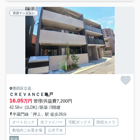
賃貸マンション
墨田区立花
ＣＲＥＶＡＮＣＥ亀戸
16.05
万円
管理/共益費7,200円
42.58㎡ (1LDK) /新築 /3階建
半蔵門線「押上」駅 徒歩26分
オートロック
光ファイバー
宅配ボックス
防犯カメラ
敷地内ごみ置き場
公共下水
新築