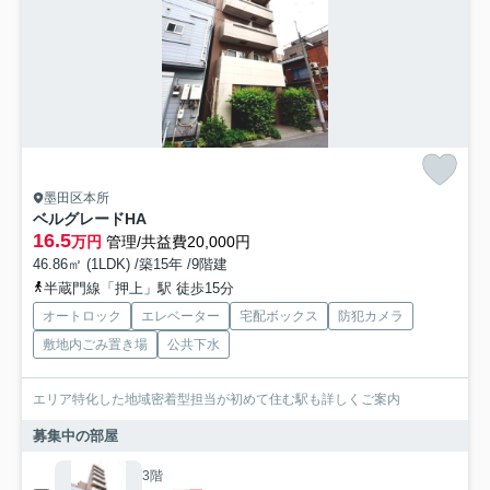
墨田区本所
ベルグレードHA
16.5
万円
管理/共益費20,000円
46.86㎡ (1LDK) /築15年 /9階建
半蔵門線「押上」駅 徒歩15分
オートロック
エレベーター
宅配ボックス
防犯カメラ
敷地内ごみ置き場
公共下水
エリア特化した地域密着型担当が初めて住む駅も詳しくご案内
募集中の部屋
3階