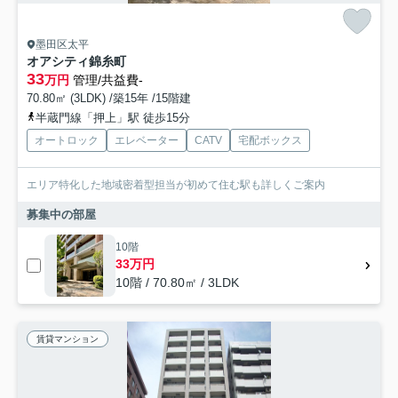
墨田区太平
オアシティ錦糸町
33
万円
管理/共益費-
70.80㎡ (3LDK) /築15年 /15階建
半蔵門線「押上」駅 徒歩15分
オートロック
エレベーター
CATV
宅配ボックス
エリア特化した地域密着型担当が初めて住む駅も詳しくご案内
募集中の部屋
10階
33万円
10階 / 70.80㎡ / 3LDK
賃貸マンション