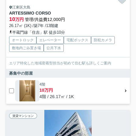
江東区大島
ARTESSIMO CORSO
10
万円
管理/共益費12,000円
26.17㎡ (1K) /築7年 /13階建
半蔵門線「住吉」駅 徒歩10分
オートロック
エレベーター
宅配ボックス
防犯カメラ
敷地内ごみ置き場
公共下水
エリア特化した地域密着型担当が初めて住む駅も詳しくご案内
募集中の部屋
4階
10万円
4階 / 26.17㎡ / 1K
賃貸マンション