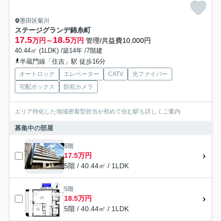
墨田区菊川
ステージグランデ錦糸町
17.5
18.5
万円～
万円
管理/共益費10,000円
40.44㎡ (1LDK) /築14年 /7階建
半蔵門線「住吉」駅 徒歩16分
オートロック
エレベーター
CATV
光ファイバー
宅配ボックス
防犯カメラ
エリア特化した地域密着型担当が初めて住む駅も詳しくご案内
募集中の部屋
5階
17.5万円
5階 / 40.44㎡ / 1LDK
5階
18.5万円
5階 / 40.44㎡ / 1LDK