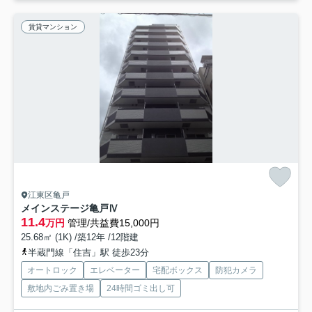
賃貸マンション
江東区亀戸
メインステージ亀戸Ⅳ
11.4
万円
管理/共益費15,000円
25.68㎡ (1K) /築12年 /12階建
半蔵門線「住吉」駅 徒歩23分
オートロック
エレベーター
宅配ボックス
防犯カメラ
敷地内ごみ置き場
24時間ゴミ出し可