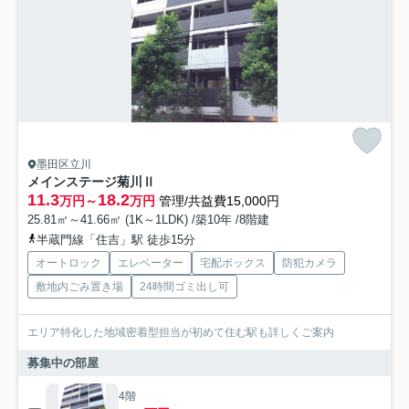
墨田区立川
メインステージ菊川Ⅱ
11.3
18.2
万円～
万円
管理/共益費15,000円
25.81㎡～41.66㎡ (1K～1LDK) /築10年 /8階建
半蔵門線「住吉」駅 徒歩15分
オートロック
エレベーター
宅配ボックス
防犯カメラ
敷地内ごみ置き場
24時間ゴミ出し可
エリア特化した地域密着型担当が初めて住む駅も詳しくご案内
募集中の部屋
4階