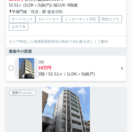
52.51㎡ (1LDK＋S(納戸)) /築11年 /8階建
半蔵門線「住吉」駅 徒歩13分
オートロック
エレベーター
インターネット対応
防犯カメラ
公共下水
エリア特化した地域密着型担当が初めて住む駅も詳しくご案内
募集中の部屋
3階
19万円
3階 / 52.51㎡ / 1LDK＋S(納戸)
賃貸マンション