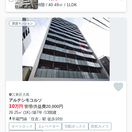
8階 / 40.49㎡ / 1LDK
賃貸マンション
江東区大島
アルテシモコルソ
10
万円
管理/共益費20,000円
26.25㎡ (1K) /築7年 /13階建
半蔵門線「住吉」駅 徒歩10分
オートロック
エレベーター
宅配ボックス
防犯カメラ