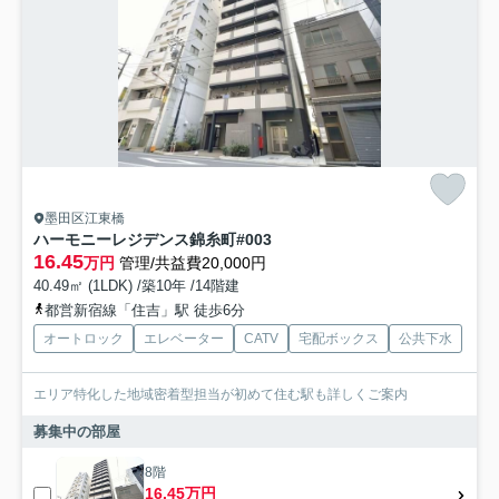
墨田区江東橋
ハーモニーレジデンス錦糸町#003
16.45
万円
管理/共益費20,000円
40.49㎡ (1LDK) /築10年 /14階建
都営新宿線「住吉」駅 徒歩6分
オートロック
エレベーター
CATV
宅配ボックス
公共下水
エリア特化した地域密着型担当が初めて住む駅も詳しくご案内
募集中の部屋
8階
16.45万円