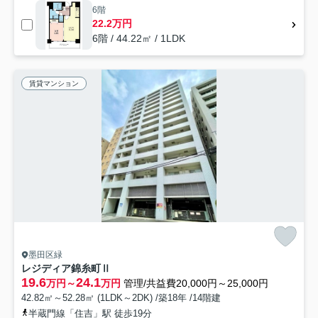
6階
22.2万円
6階 / 44.22㎡ / 1LDK
賃貸マンション
墨田区緑
レジディア錦糸町Ⅱ
19.6
24.1
万円～
万円
管理/共益費20,000円～25,000円
42.82㎡～52.28㎡ (1LDK～2DK) /築18年 /14階建
半蔵門線「住吉」駅 徒歩19分