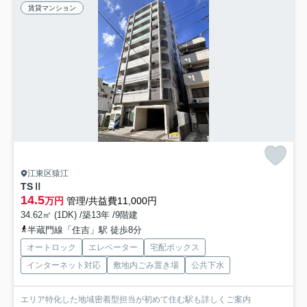
賃貸マンション
江東区猿江
TSⅡ
14.5
万円
管理/共益費11,000円
34.62㎡ (1DK) /築13年 /9階建
半蔵門線「住吉」駅 徒歩8分
オートロック
エレベーター
宅配ボックス
インターネット対応
敷地内ごみ置き場
公共下水
エリア特化した地域密着型担当が初めて住む駅も詳しくご案内