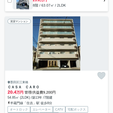
23.8万円
8階 / 63.07㎡ / 2LDK
賃貸マンション
墨田区江東橋
ＣＡＳＡ ＣＡＲＯ
20.4
万円
管理/共益費9,200円
54.85㎡ (2LDK) /築13年 /7階建
半蔵門線「住吉」駅 徒歩8分
オートロック
エレベーター
CATV
宅配ボックス