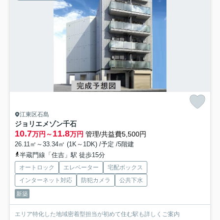
江東区石島
ジョリエメゾン千石
10.7
11.8
万円～
万円
管理/共益費5,500円
26.11㎡～33.34㎡ (1K～1DK) /予定 /5階建
半蔵門線「住吉」駅 徒歩15分
オートロック
エレベーター
宅配ボックス
インターネット対応
防犯カメラ
公共下水
新築
エリア特化した地域密着型担当が初めて住む駅も詳しくご案内