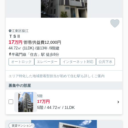
江東区猿江
ＴＳⅡ
17
万円
管理/共益費12,000円
44.72㎡ (1LDK) /築13年 /9階建
半蔵門線「住吉」駅 徒歩8分
オートロック
エレベーター
インターネット対応
公共下水
エリア特化した地域密着型担当が初めて住む駅も詳しくご案内
募集中の部屋
5階
17万円
5階 / 44.72㎡ / 1LDK
賃貸マンション