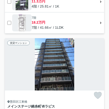
11.3万円
4階 / 25.81㎡ / 1K
7階
18.2万円
7階 / 41.66㎡ / 1LDK
賃貸マンション
墨田区江東橋
メインステージ錦糸町Ⅶラピス