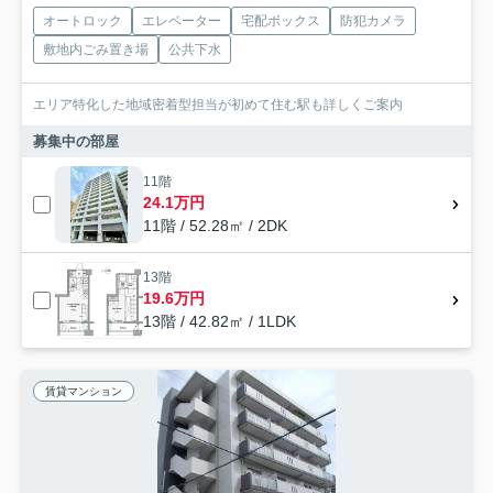
オートロック
エレベーター
宅配ボックス
防犯カメラ
敷地内ごみ置き場
公共下水
エリア特化した地域密着型担当が初めて住む駅も詳しくご案内
募集中の部屋
11階
24.1万円
11階 / 52.28㎡ / 2DK
13階
19.6万円
13階 / 42.82㎡ / 1LDK
賃貸マンション