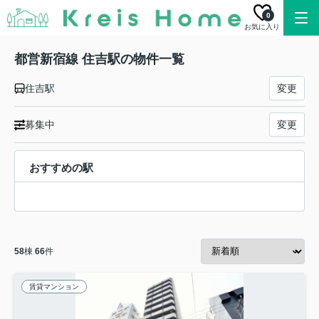
0
お気に入り
都営新宿線 住吉駅の物件一覧
住吉駅
変更
募集中
変更
おすすめの駅
58
棟
66
件
賃貸マンション