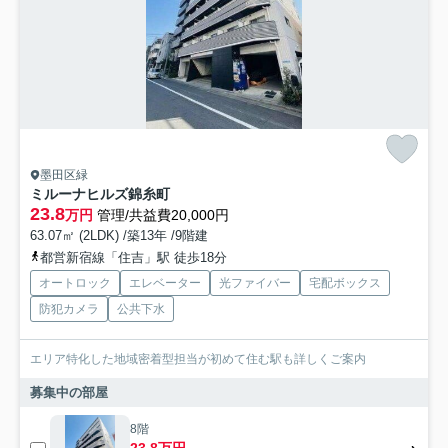
墨田区緑
ミルーナヒルズ錦糸町
23.8
万円
管理/共益費20,000円
63.07㎡ (2LDK) /築13年 /9階建
都営新宿線「住吉」駅 徒歩18分
オートロック
エレベーター
光ファイバー
宅配ボックス
防犯カメラ
公共下水
エリア特化した地域密着型担当が初めて住む駅も詳しくご案内
募集中の部屋
8階