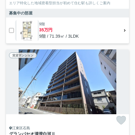
エリア特化した地域密着型担当が初めて住む駅も詳しくご案内
募集中の部屋
9階
35万円
9階 / 71.39㎡ / 3LDK
賃貸マンション
江東区石島
グランパセオ清澄白河Ⅱ