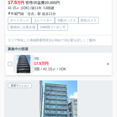
17.5
万円
管理/共益費20,000円
41.15㎡ (1DK) /築11年 /14階建
半蔵門線「住吉」駅 徒歩11分
オートロック
エレベーター
宅配ボックス
防犯カメラ
敷地内ごみ置き場
24時間ゴミ出し可
エリア特化した地域密着型担当が初めて住む駅も詳しくご案内
募集中の部屋
3階
17.5万円
3階 / 41.15㎡ / 1DK
賃貸マンション