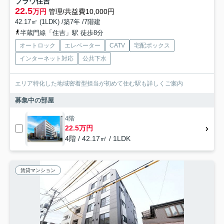
ブラウ住吉
22.5
万円
管理/共益費10,000円
42.17㎡ (1LDK) /築7年 /7階建
半蔵門線「住吉」駅 徒歩8分
オートロック
エレベーター
CATV
宅配ボックス
インターネット対応
公共下水
エリア特化した地域密着型担当が初めて住む駅も詳しくご案内
募集中の部屋
4階
22.5万円
4階 / 42.17㎡ / 1LDK
賃貸マンション