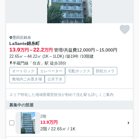
墨田区錦糸
LaSante錦糸町
13.9
22.2
万円～
万円
管理/共益費12,000円～15,000円
22.65㎡～44.22㎡ (1K～1LDK) /築19年 /10階建
半蔵門線「住吉」駅 徒歩18分
オートロック
エレベーター
宅配ボックス
防犯カメラ
敷地内ごみ置き場
公共下水
エリア特化した地域密着型担当が初めて住む駅も詳しくご案内
募集中の部屋
2階
13.9万円
2階 / 22.65㎡ / 1K