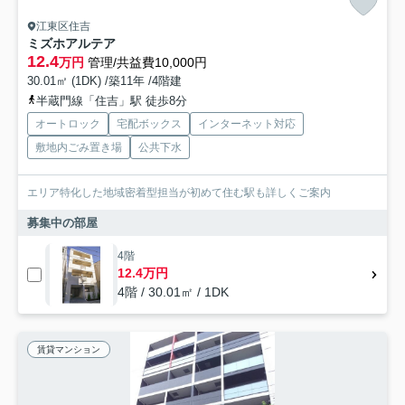
江東区住吉
ミズホアルテア
12.4
万円
管理/共益費10,000円
30.01㎡ (1DK) /築11年 /4階建
半蔵門線「住吉」駅 徒歩8分
オートロック
宅配ボックス
インターネット対応
敷地内ごみ置き場
公共下水
エリア特化した地域密着型担当が初めて住む駅も詳しくご案内
募集中の部屋
4階
12.4万円
4階 / 30.01㎡ / 1DK
賃貸マンション