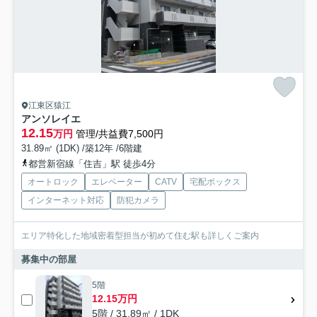
江東区猿江
アンソレイエ
12.15
万円
管理/共益費7,500円
31.89㎡ (1DK) /築12年 /6階建
都営新宿線「住吉」駅 徒歩4分
オートロック
エレベーター
CATV
宅配ボックス
インターネット対応
防犯カメラ
エリア特化した地域密着型担当が初めて住む駅も詳しくご案内
募集中の部屋
5階
12.15万円
5階 / 31.89㎡ / 1DK