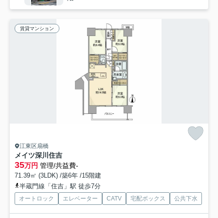
賃貸マンション
江東区扇橋
メイツ深川住吉
35
万円
管理/共益費-
71.39㎡ (3LDK) /築6年 /15階建
半蔵門線「住吉」駅 徒歩7分
オートロック
エレベーター
CATV
宅配ボックス
公共下水