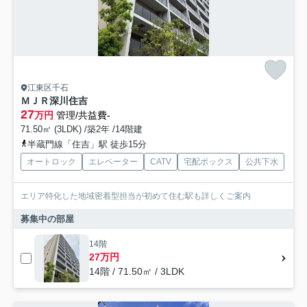
江東区千石
ＭＪＲ深川住吉
27
万円
管理/共益費-
71.50㎡ (3LDK) /築2年 /14階建
半蔵門線「住吉」駅 徒歩15分
オートロック
エレベーター
CATV
宅配ボックス
公共下水
エリア特化した地域密着型担当が初めて住む駅も詳しくご案内
募集中の部屋
14階
27万円
14階 / 71.50㎡ / 3LDK