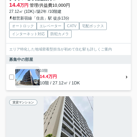
14.4
万円
管理/共益費10,000円
27.12㎡ (1DK) /築2年 /10階建
都営新宿線「住吉」駅 徒歩13分
オートロック
エレベーター
CATV
宅配ボックス
インターネット対応
防犯カメラ
エリア特化した地域密着型担当が初めて住む駅も詳しくご案内
募集中の部屋
10階
14.4万円
10階 / 27.12㎡ / 1DK
賃貸マンション