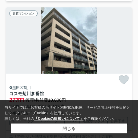
賃貸マンション
墨田区菊川
コスモ菊川参番館
27
万円
管理/共益費10,000円
79.08㎡ (3LDK) /築29年 /7階建
当サイトでは、お客様の当サイト利用状況把握、サービス向上検討を目的と
半蔵門線「住吉」駅 徒歩9分
して、クッキー（Cookie）を使用しています。
詳しくは、当社の
「Cookieの取扱いについて」
をご確認ください。
オートロック
エレベーター
CATV
宅配ボックス
公共下水
閉じる
エリア特化した地域密着型担当が初めて住む駅も詳しくご案内