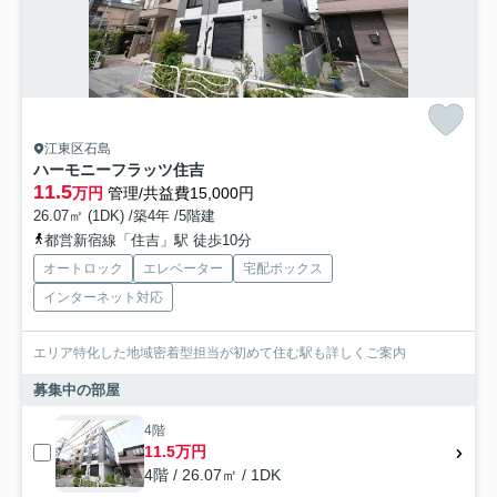
江東区石島
ハーモニーフラッツ住吉
11.5
万円
管理/共益費15,000円
26.07㎡ (1DK) /築4年 /5階建
都営新宿線「住吉」駅 徒歩10分
オートロック
エレベーター
宅配ボックス
インターネット対応
エリア特化した地域密着型担当が初めて住む駅も詳しくご案内
募集中の部屋
4階
11.5万円
4階 / 26.07㎡ / 1DK