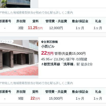
ア特化した地域密着型担当が初めて住む駅も詳しくご案内
部屋番号
所在階
賃料
管理費・共益費
敷金/保証金
礼金
11.25
-
3階
12,000円
1ヶ月
1ヶ月
万円
マンション
台東区
柳橋
小西ビル
22
万円
管理/共益費15,000円
45.95㎡ (1LDK) /築7年 /10階建
都営浅草線
「
浅草橋
」駅 徒歩2分
ア特化した地域密着型担当が初めて住む駅も詳しくご案内
部屋番号
所在階
賃料
管理費・共益費
敷金/保証金
礼金
22
-
9階
15,000円
1ヶ月
1ヶ月
万円