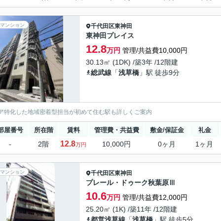
マンション
千代田区
東神田
東神田プレイス
12.8
万円
管理/共益費10,000円
30.13㎡ (1DK) /築3年 /12階建
総武線
「
浅草橋
」駅 徒歩9分
ア特化した地域密着型担当が初めて住む駅も詳しくご案内
部屋番号
所在階
賃料
管理費・共益費
敷金/保証金
礼金
12.8
-
2階
10,000円
0ヶ月
1ヶ月
万円
マンション
千代田区
東神田
プレール・ドゥーク秋葉原Ⅲ
10.6
万円
管理/共益費12,000円
25.20㎡ (1K) /築11年 /12階建
都営浅草線
「
浅草橋
」駅 徒歩5分