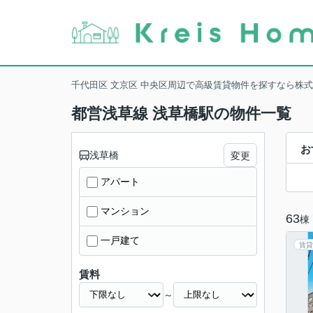
千代田区 文京区 中央区周辺で高級賃貸物件を探すなら株
都営浅草線 浅草橋駅の物件一覧
お
浅草橋
変更
アパート
マンション
63
棟
一戸建て
賃貸
賃料
～