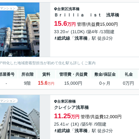
マンション
台東区
浅草橋
Ｂｒｉｌｌｉａ ｉｓｔ 浅草橋
15.6
万円
管理/共益費15,000円
33.20㎡ (1LDK) /築4年 /13階建
総武線
「
浅草橋
」駅 徒歩2分
ア特化した地域密着型担当が初めて住む駅も詳しくご案内
部屋番号
所在階
賃料
管理費・共益費
敷金/保証金
礼金
15.6
-
9階
15,000円
0ヶ月
0万円
万円
マンション
台東区
柳橋
クレイシア浅草橋
11.25
万円
管理/共益費12,000円
25.41㎡ (1K) /築5年 /9階建
総武線
「
浅草橋
」駅 徒歩2分