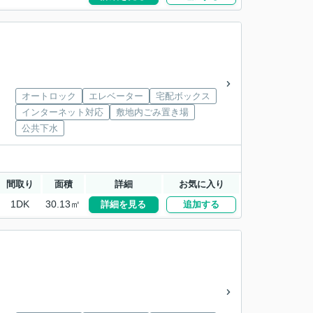
オートロック
エレベーター
宅配ボックス
インターネット対応
敷地内ごみ置き場
公共下水
間取り
面積
詳細
お気に入り
1DK
30.13㎡
詳細を見る
追加する