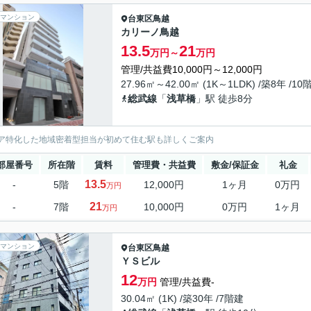
マンション
台東区
鳥越
カリーノ鳥越
13.5
21
万円～
万円
管理/共益費10,000円～12,000円
27.96㎡～42.00㎡ (1K～1LDK) /築8年 /10
総武線
「
浅草橋
」駅 徒歩8分
ア特化した地域密着型担当が初めて住む駅も詳しくご案内
部屋番号
所在階
賃料
管理費・共益費
敷金/保証金
礼金
13.5
-
5階
12,000円
1ヶ月
0万円
万円
21
-
7階
10,000円
0万円
1ヶ月
万円
マンション
台東区
鳥越
ＹＳビル
12
万円
管理/共益費-
30.04㎡ (1K) /築30年 /7階建