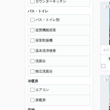
カウンターキッチン
賃貸
バス・トイレ
バス・トイレ別
追焚機能浴室
浴室乾燥機
エリ
温水洗浄便座
洗面台
独立洗面台
賃貸
冷暖房
エアコン
床暖房
収納