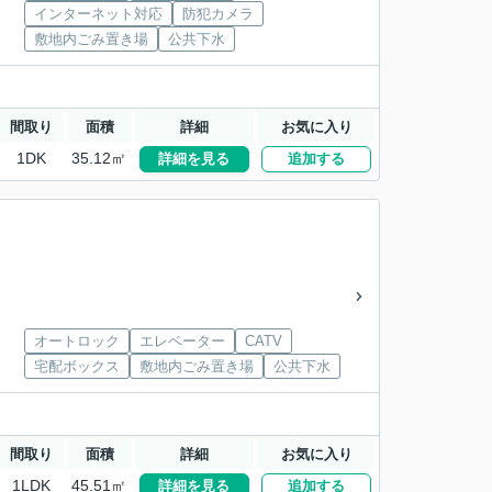
インターネット対応
防犯カメラ
敷地内ごみ置き場
公共下水
間取り
面積
詳細
お気に入り
1DK
35.12㎡
詳細を見る
追加する
オートロック
エレベーター
CATV
宅配ボックス
敷地内ごみ置き場
公共下水
間取り
面積
詳細
お気に入り
1LDK
45.51㎡
詳細を見る
追加する