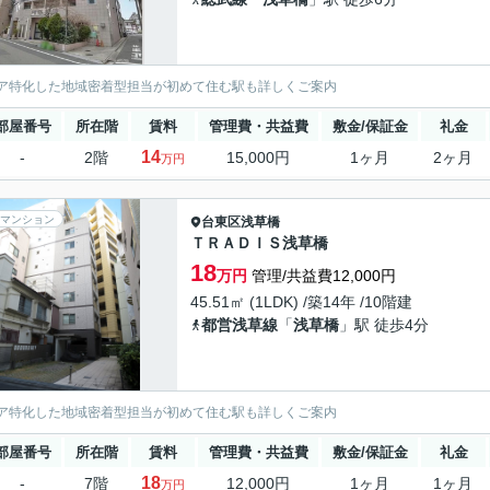
ア特化した地域密着型担当が初めて住む駅も詳しくご案内
部屋番号
所在階
賃料
管理費・共益費
敷金/保証金
礼金
14
-
2階
15,000円
1ヶ月
2ヶ月
万円
マンション
台東区
浅草橋
ＴＲＡＤＩＳ浅草橋
18
万円
管理/共益費12,000円
45.51㎡ (1LDK) /築14年 /10階建
都営浅草線
「
浅草橋
」駅 徒歩4分
ア特化した地域密着型担当が初めて住む駅も詳しくご案内
部屋番号
所在階
賃料
管理費・共益費
敷金/保証金
礼金
18
-
7階
12,000円
1ヶ月
1ヶ月
万円