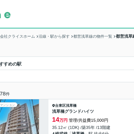
都営浅草
式会社クライスホーム
沿線・駅から探す
都営浅草線の物件一覧
すすめの駅
78
件
マンション
台東区
浅草橋
浅草橋グランドハイツ
14
万円
管理/共益費15,000円
35.12㎡ (1DK) /築35年 /13階建
総武線
「
浅草橋
」駅 徒歩6分