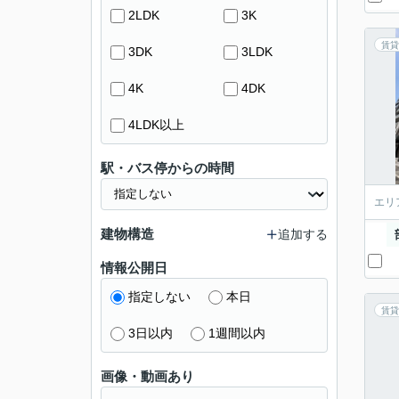
2LDK
3K
賃貸
3DK
3LDK
4K
4DK
4LDK以上
駅・バス停からの時間
エリ
建物構造
追加する
情報公開日
指定しない
本日
賃貸
3日以内
1週間以内
画像・動画あり