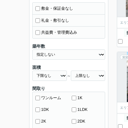
敷金・保証金なし
礼金・敷引なし
エリ
共益費・管理費込み
築年数
賃貸
面積
～
間取り
ワンルーム
1K
エリ
1DK
1LDK
2K
2DK