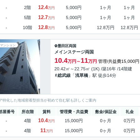
12.4
-
2階
5,000円
1ヶ月
1ヶ月
万円
12.7
-
5階
5,000円
1ヶ月
1ヶ月
万円
12.8
-
10階
5,000円
12.8万円
12.8万円
万円
マンション
墨田区
両国
メインステージ両国
10.4
11
万円～
万円
管理/共益費15,000円
20.42㎡～22.75㎡ (1K) /築16年 /14階建
総武線
「
浅草橋
」駅 徒歩14分
ア特化した地域密着型担当が初めて住む駅も詳しくご案内
部屋番号
所在階
賃料
管理費・共益費
敷金/保証金
礼金
10.4
-
4階
15,000円
0ヶ月
0万円
万円
11
-
4階
15,000円
0ヶ月
0万円
万円