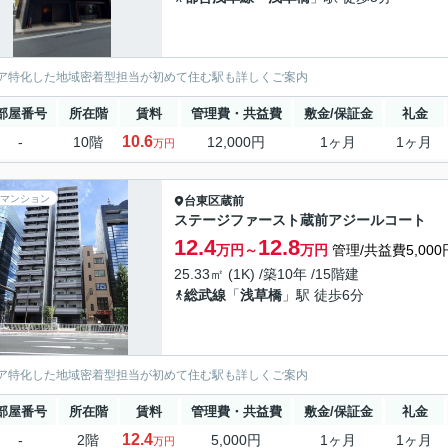
ア特化した地域密着型担当が初めて住む駅も詳しくご案内
部屋番号
所在階
賃料
管理費・共益費
敷金/保証金
礼金
10.6
-
10階
12,000円
1ヶ月
1ヶ月
万円
マンション
台東区
蔵前
ステージファースト蔵前アジールコート
12.4
12.8
万円～
万円
管理/共益費5,000
25.33㎡ (1K) /築10年 /15階建
総武線
「
浅草橋
」駅 徒歩6分
ア特化した地域密着型担当が初めて住む駅も詳しくご案内
部屋番号
所在階
賃料
管理費・共益費
敷金/保証金
礼金
12.4
-
2階
5,000円
1ヶ月
1ヶ月
万円