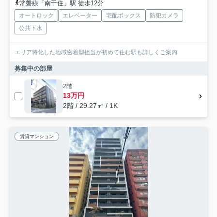
常磐線「南千住」駅 徒歩12分
オートロック
エレベーター
宅配ボックス
防犯カメラ
公共下水
エリア特化した地域密着型担当が初めて住む駅も詳しくご案内
募集中の部屋
2階
13万円
2階 / 29.27㎡ / 1K
賃貸マンション