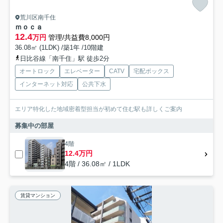
荒川区南千住
ｍｏｃａ
12.4
万円
管理/共益費8,000円
36.08㎡ (1LDK) /築1年 /10階建
日比谷線「南千住」駅 徒歩2分
オートロック
エレベーター
CATV
宅配ボックス
インターネット対応
公共下水
エリア特化した地域密着型担当が初めて住む駅も詳しくご案内
募集中の部屋
4階
12.4万円
4階 / 36.08㎡ / 1LDK
賃貸マンション