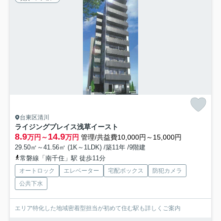
台東区清川
ライジングプレイス浅草イースト
8.9
14.9
万円～
万円
管理/共益費10,000円～15,000円
29.50㎡～41.56㎡ (1K～1LDK) /築11年 /9階建
常磐線「南千住」駅 徒歩11分
オートロック
エレベーター
宅配ボックス
防犯カメラ
公共下水
エリア特化した地域密着型担当が初めて住む駅も詳しくご案内