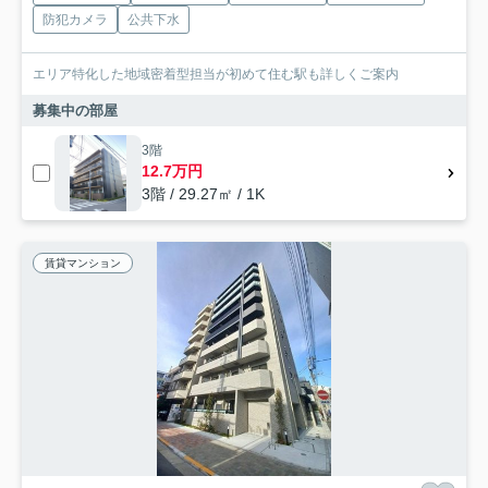
防犯カメラ
公共下水
エリア特化した地域密着型担当が初めて住む駅も詳しくご案内
募集中の部屋
3階
12.7万円
3階 / 29.27㎡ / 1K
賃貸マンション