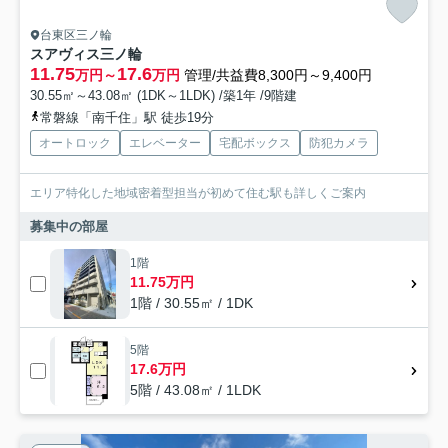
台東区三ノ輪
スアヴィス三ノ輪
11.75
17.6
万円～
万円
管理/共益費8,300円～9,400円
30.55㎡～43.08㎡ (1DK～1LDK) /築1年 /9階建
常磐線「南千住」駅 徒歩19分
オートロック
エレベーター
宅配ボックス
防犯カメラ
エリア特化した地域密着型担当が初めて住む駅も詳しくご案内
募集中の部屋
1階
11.75万円
1階 / 30.55㎡ / 1DK
5階
17.6万円
5階 / 43.08㎡ / 1LDK