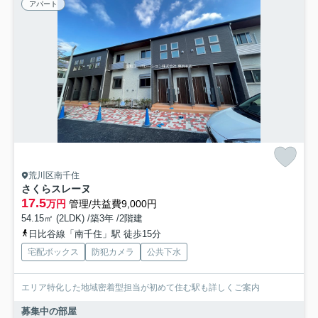
アパート
荒川区南千住
さくらスレーヌ
17.5
万円
管理/共益費9,000円
54.15㎡ (2LDK) /築3年 /2階建
日比谷線「南千住」駅 徒歩15分
宅配ボックス
防犯カメラ
公共下水
エリア特化した地域密着型担当が初めて住む駅も詳しくご案内
募集中の部屋