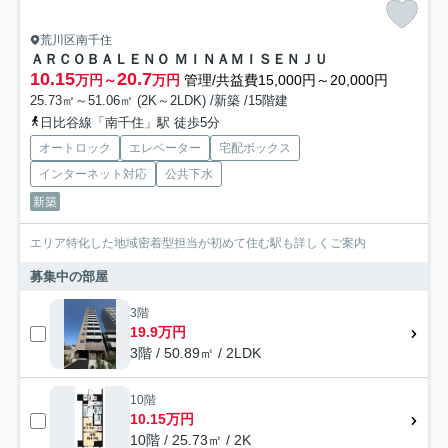
荒川区南千住
ＡＲＣＯＢＡＬＥＮＯ ＭＩＮＡＭＩＳＥＮＪＵ
10.15
20.7
万円～
万円
管理/共益費15,000円～20,000円
25.73㎡～51.06㎡ (2K～2LDK) /新築 /15階建
日比谷線「南千住」駅 徒歩5分
オートロック
エレベーター
宅配ボックス
インターネット対応
公共下水
新築
エリア特化した地域密着型担当が初めて住む駅も詳しくご案内
募集中の部屋
3階
19.9万円
3階 / 50.89㎡ / 2LDK
10階
10.15万円
10階 / 25.73㎡ / 2K