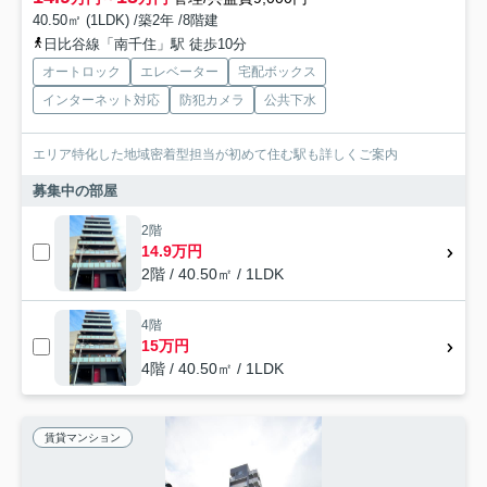
40.50㎡ (1LDK) /築2年 /8階建
日比谷線「南千住」駅 徒歩10分
オートロック
エレベーター
宅配ボックス
インターネット対応
防犯カメラ
公共下水
エリア特化した地域密着型担当が初めて住む駅も詳しくご案内
募集中の部屋
2階
14.9万円
2階 / 40.50㎡ / 1LDK
4階
15万円
4階 / 40.50㎡ / 1LDK
賃貸マンション