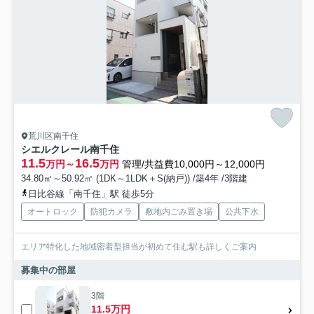
荒川区南千住
シエルクレール南千住
11.5
16.5
万円～
万円
管理/共益費10,000円～12,000円
34.80㎡～50.92㎡ (1DK～1LDK＋S(納戸)) /築4年 /3階建
日比谷線「南千住」駅 徒歩5分
オートロック
防犯カメラ
敷地内ごみ置き場
公共下水
エリア特化した地域密着型担当が初めて住む駅も詳しくご案内
募集中の部屋
3階
11.5万円