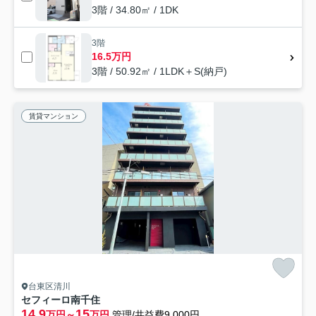
3階 / 34.80㎡ / 1DK
3階
16.5万円
3階 / 50.92㎡ / 1LDK＋S(納戸)
賃貸マンション
台東区清川
セフィーロ南千住
14.9
15
万円～
万円
管理/共益費9,000円