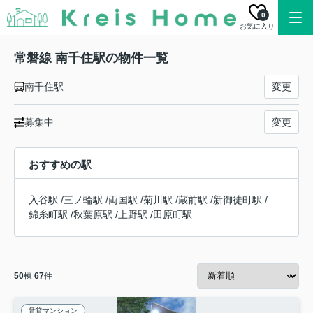
0
お気に入り
常磐線 南千住駅の物件一覧
南千住駅
変更
募集中
変更
おすすめの駅
入谷駅
/
三ノ輪駅
/
両国駅
/
菊川駅
/
蔵前駅
/
新御徒町駅
/
錦糸町駅
/
秋葉原駅
/
上野駅
/
田原町駅
50
棟
67
件
賃貸マンション