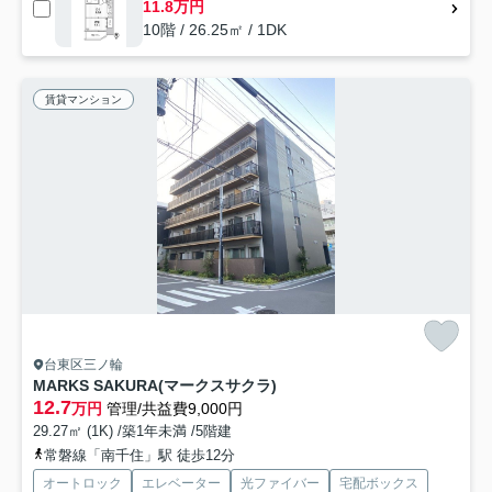
11.8万円
10階 / 26.25㎡ / 1DK
賃貸マンション
台東区三ノ輪
MARKS SAKURA(マークスサクラ)
12.7
万円
管理/共益費9,000円
29.27㎡ (1K) /築1年未満 /5階建
常磐線「南千住」駅 徒歩12分
オートロック
エレベーター
光ファイバー
宅配ボックス