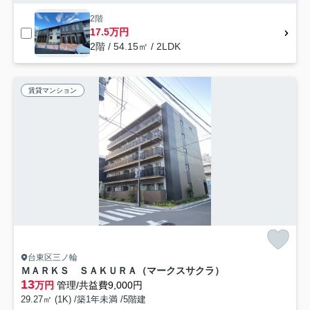
2階
17.5万円
2階 / 54.15㎡ / 2LDK
賃貸マンション
台東区三ノ輪
ＭＡＲＫＳ ＳＡＫＵＲＡ（マークスサクラ）
13
万円
管理/共益費9,000円
29.27㎡ (1K) /築1年未満 /5階建