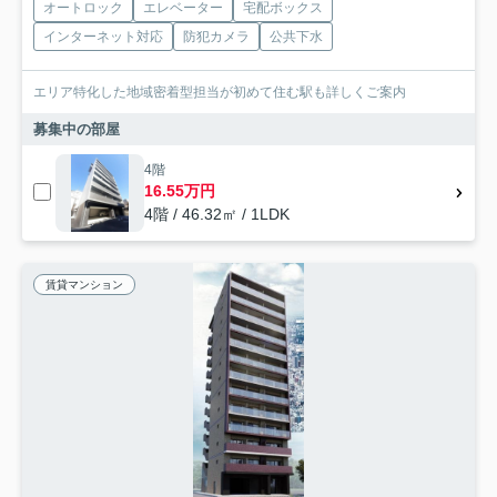
オートロック
エレベーター
宅配ボックス
インターネット対応
防犯カメラ
公共下水
エリア特化した地域密着型担当が初めて住む駅も詳しくご案内
募集中の部屋
4階
16.55万円
4階 / 46.32㎡ / 1LDK
賃貸マンション