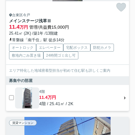
台東区今戸
メインステージ浅草Ⅲ
11.4
万円
管理/共益費15,000円
25.41㎡ (2K) /築1年 /13階建
常磐線「南千住」駅 徒歩14分
オートロック
エレベーター
宅配ボックス
防犯カメラ
敷地内ごみ置き場
24時間ゴミ出し可
エリア特化した地域密着型担当が初めて住む駅も詳しくご案内
募集中の部屋
4階
11.4万円
4階 / 25.41㎡ / 2K
賃貸マンション