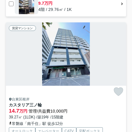
9.7万円
4階 / 29.76㎡ / 1K
賃貸マンション
台東区根岸
カスタリア三ノ輪
14.7
万円
管理/共益費10,000円
39.27㎡ (1LDK) /築19年 /15階建
常磐線「南千住」駅 徒歩12分
オートロック
エレベーター
CATV
宅配ボックス