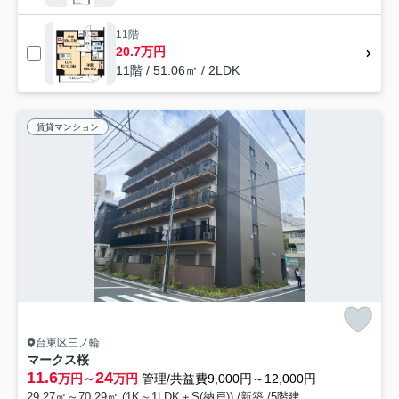
11階
20.7万円
11階 / 51.06㎡ / 2LDK
賃貸マンション
台東区三ノ輪
マークス桜
11.6
24
万円～
万円
管理/共益費9,000円～12,000円
29.27㎡～70.29㎡ (1K～1LDK＋S(納戸)) /新築 /5階建