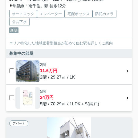
常磐線「南千住」駅 徒歩12分
オートロック
エレベーター
宅配ボックス
防犯カメラ
公共下水
新築
エリア特化した地域密着型担当が初めて住む駅も詳しくご案内
募集中の部屋
2階
11.6万円
2階 / 29.27㎡ / 1K
5階
24万円
5階 / 70.29㎡ / 1LDK＋S(納戸)
アパート