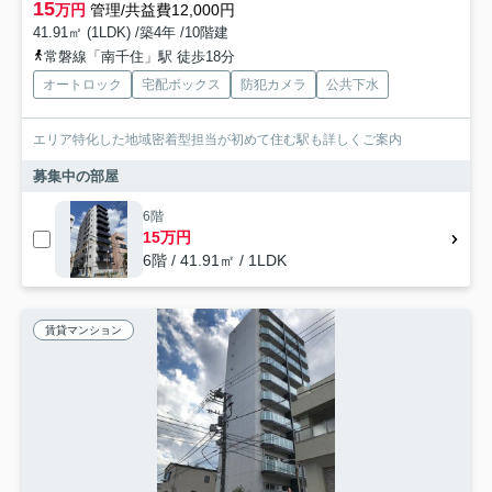
15
万円
管理/共益費12,000円
41.91㎡ (1LDK) /築4年 /10階建
常磐線「南千住」駅 徒歩18分
オートロック
宅配ボックス
防犯カメラ
公共下水
エリア特化した地域密着型担当が初めて住む駅も詳しくご案内
募集中の部屋
6階
15万円
6階 / 41.91㎡ / 1LDK
賃貸マンション