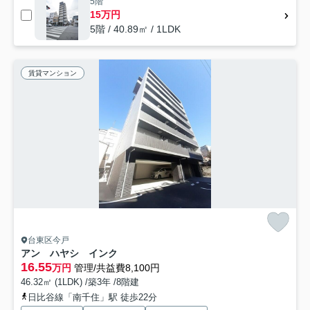
5階
15万円
5階 / 40.89㎡ / 1LDK
賃貸マンション
台東区今戸
アン ハヤシ インク
16.55
万円
管理/共益費8,100円
46.32㎡ (1LDK) /築3年 /8階建
日比谷線「南千住」駅 徒歩22分