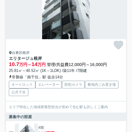
台東区根岸
エリタージュ根岸
10.7
14
万円～
万円
管理/共益費12,000円～16,000円
25.81㎡～40.52㎡ (1K～1LDK) /築11年 /7階建
常磐線「南千住」駅 徒歩14分
オートロック
エレベーター
防犯カメラ
敷地内ごみ置き場
公共下水
エリア特化した地域密着型担当が初めて住む駅も詳しくご案内
募集中の部屋
4階