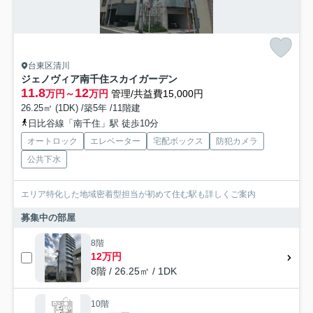
台東区清川
ジェノヴィア南千住スカイガーデン
11.8
12
万円～
万円
管理/共益費15,000円
26.25㎡ (1DK) /築5年 /11階建
日比谷線「南千住」駅 徒歩10分
オートロック
エレベーター
宅配ボックス
防犯カメラ
公共下水
エリア特化した地域密着型担当が初めて住む駅も詳しくご案内
募集中の部屋
8階
12万円
8階 / 26.25㎡ / 1DK
10階