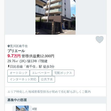
荒川区南千住
プリエール
9.7
万円
管理/共益費12,000円
29.76㎡ (1K) /築13年 /7階建
日比谷線「南千住」駅 徒歩3分
オートロック
エレベーター
宅配ボックス
インターネット対応
公共下水
エリア特化した地域密着型担当が初めて住む駅も詳しくご案内
募集中の部屋
4階