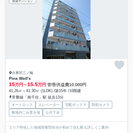
賃貸マンション
台東区三ノ輪
Pine Well’s
15
15.5
万円～
万円
管理/共益費10,000円
41.26㎡～41.30㎡ (1LDK) /築15年 /10階建
常磐線「南千住」駅 徒歩13分
オートロック
エレベーター
宅配ボックス
防犯カメラ
敷地内ごみ置き場
公共下水
エリア特化した地域密着型担当が初めて住む駅も詳しくご案内