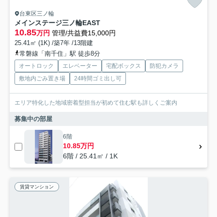
台東区三ノ輪
メインステージ三ノ輪EAST
10.85
万円
管理/共益費15,000円
25.41㎡ (1K) /築7年 /13階建
常磐線「南千住」駅 徒歩8分
オートロック
エレベーター
宅配ボックス
防犯カメラ
敷地内ごみ置き場
24時間ゴミ出し可
エリア特化した地域密着型担当が初めて住む駅も詳しくご案内
募集中の部屋
6階
10.85万円
6階 / 25.41㎡ / 1K
賃貸マンション