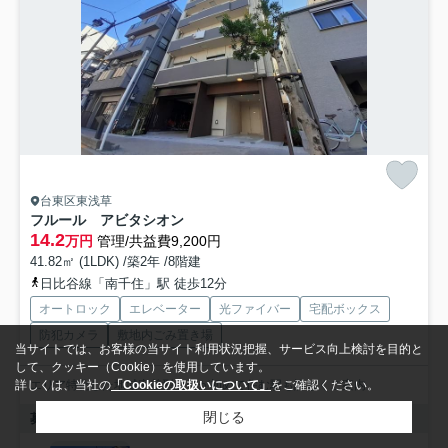
台東区東浅草
フルール アビタシオン
14.2
万円
管理/共益費9,200円
41.82㎡ (1LDK) /築2年 /8階建
日比谷線「南千住」駅 徒歩12分
オートロック
エレベーター
光ファイバー
宅配ボックス
防犯カメラ
敷地内ごみ置き場
当サイトでは、お客様の当サイト利用状況把握、サービス向上検討を目的と
して、クッキー（Cookie）を使用しています。
エリア特化した地域密着型担当が初めて住む駅も詳しくご案内
詳しくは、当社の
「Cookieの取扱いについて」
をご確認ください。
閉じる
募集中の部屋