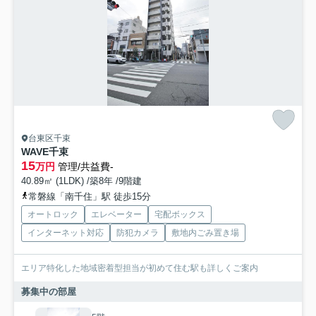
台東区千束
WAVE千束
15
万円
管理/共益費-
40.89㎡ (1LDK) /築8年 /9階建
常磐線「南千住」駅 徒歩15分
オートロック
エレベーター
宅配ボックス
インターネット対応
防犯カメラ
敷地内ごみ置き場
エリア特化した地域密着型担当が初めて住む駅も詳しくご案内
募集中の部屋