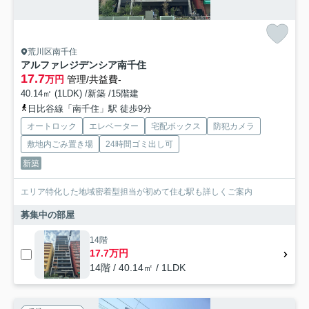
荒川区南千住
アルファレジデンシア南千住
17.7
万円
管理/共益費-
40.14㎡ (1LDK) /新築 /15階建
日比谷線「南千住」駅 徒歩9分
オートロック
エレベーター
宅配ボックス
防犯カメラ
敷地内ごみ置き場
24時間ゴミ出し可
新築
エリア特化した地域密着型担当が初めて住む駅も詳しくご案内
募集中の部屋
14階
17.7万円
14階 / 40.14㎡ / 1LDK