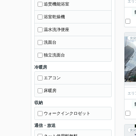
エリ
追焚機能浴室
浴室乾燥機
温水洗浄便座
賃貸
洗面台
独立洗面台
冷暖房
エアコン
床暖房
エリ
収納
ウォークインクロゼット
通信・放送
賃貸