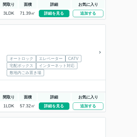
間取り
面積
詳細
お気に入り
3LDK
71.39㎡
詳細を見る
追加する
オートロック
エレベーター
CATV
宅配ボックス
インターネット対応
敷地内ごみ置き場
間取り
面積
詳細
お気に入り
1LDK
57.32㎡
詳細を見る
追加する