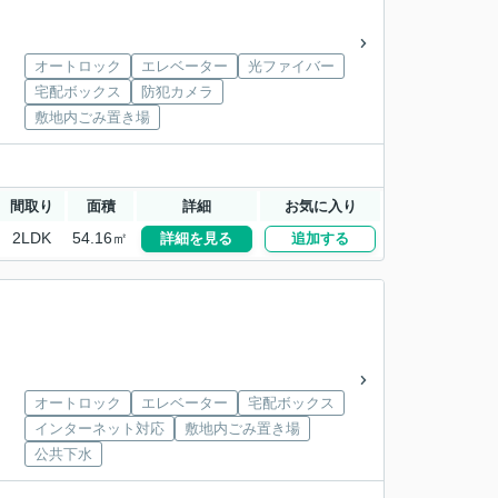
オートロック
エレベーター
光ファイバー
宅配ボックス
防犯カメラ
敷地内ごみ置き場
間取り
面積
詳細
お気に入り
2LDK
54.16㎡
詳細を見る
追加する
オートロック
エレベーター
宅配ボックス
インターネット対応
敷地内ごみ置き場
公共下水