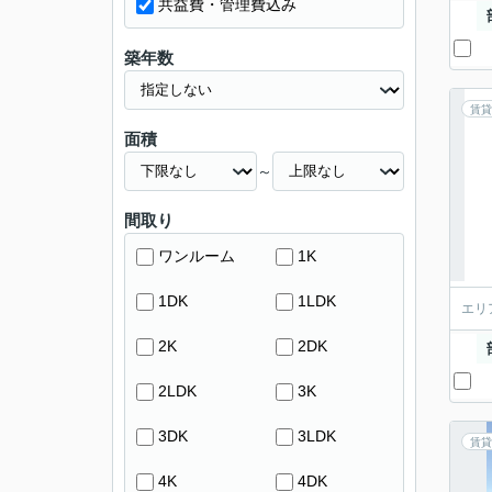
共益費・管理費込み
築年数
賃貸
面積
～
間取り
ワンルーム
1K
1DK
1LDK
エリ
2K
2DK
2LDK
3K
3DK
3LDK
賃貸
4K
4DK