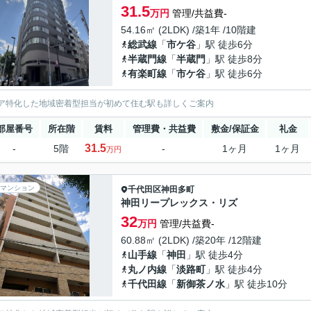
31.5
万円
管理/共益費-
54.16㎡ (2LDK) /築1年 /10階建
総武線
「
市ケ谷
」駅 徒歩6分
半蔵門線
「
半蔵門
」駅 徒歩8分
有楽町線
「
市ケ谷
」駅 徒歩6分
ア特化した地域密着型担当が初めて住む駅も詳しくご案内
部屋番号
所在階
賃料
管理費・共益費
敷金/保証金
礼金
31.5
-
5階
-
1ヶ月
1ヶ月
万円
マンション
千代田区
神田多町
神田リープレックス・リズ
32
万円
管理/共益費-
60.88㎡ (2LDK) /築20年 /12階建
山手線
「
神田
」駅 徒歩4分
丸ノ内線
「
淡路町
」駅 徒歩4分
千代田線
「
新御茶ノ水
」駅 徒歩10分