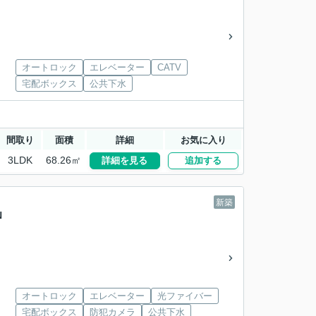
オートロック
エレベーター
CATV
宅配ボックス
公共下水
間取り
面積
詳細
お気に入り
3LDK
68.26㎡
詳細を見る
追加する
新築
N
オートロック
エレベーター
光ファイバー
宅配ボックス
防犯カメラ
公共下水