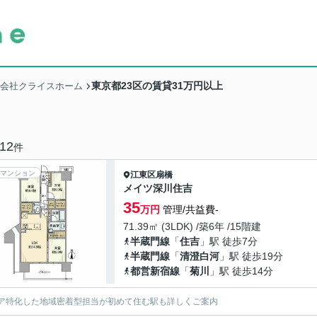
東京都23区の賃貸31万円以上
式会社クライスホーム
12
件
マンション
江東区
扇橋
メイツ深川住吉
35
万円
管理/共益費-
71.39㎡ (3LDK) /築6年 /15階建
半蔵門線
「
住吉
」駅 徒歩7分
半蔵門線
「
清澄白河
」駅 徒歩19分
都営新宿線
「
菊川
」駅 徒歩14分
ア特化した地域密着型担当が初めて住む駅も詳しくご案内