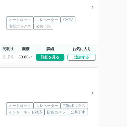
オートロック
エレベーター
CATV
宅配ボックス
公共下水
間取り
面積
詳細
お気に入り
2LDK
59.80㎡
詳細を見る
追加する
オートロック
エレベーター
宅配ボックス
インターネット対応
防犯カメラ
公共下水