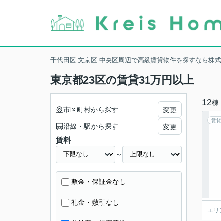
千代田区 文京区 中央区周辺で高級賃貸物件を探すなら株
東京都23区の賃貸31万円以上
12
棟
市区町村から探す
変更
賃貸
沿線・駅から探す
変更
賃料
～
敷金・保証金なし
礼金・敷引なし
エリ