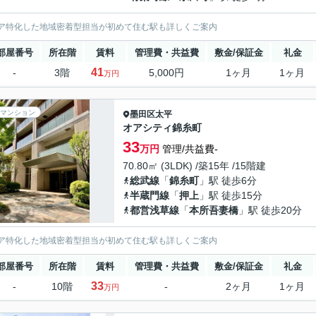
ア特化した地域密着型担当が初めて住む駅も詳しくご案内
部屋番号
所在階
賃料
管理費・共益費
敷金/保証金
礼金
41
-
3階
5,000円
1ヶ月
1ヶ月
万円
マンション
墨田区
太平
オアシティ錦糸町
33
万円
管理/共益費-
70.80㎡ (3LDK) /築15年 /15階建
総武線
「
錦糸町
」駅 徒歩6分
半蔵門線
「
押上
」駅 徒歩15分
都営浅草線
「
本所吾妻橋
」駅 徒歩20分
ア特化した地域密着型担当が初めて住む駅も詳しくご案内
部屋番号
所在階
賃料
管理費・共益費
敷金/保証金
礼金
33
-
10階
-
2ヶ月
1ヶ月
万円