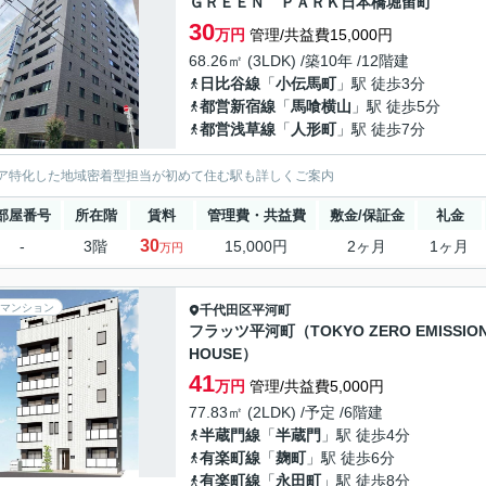
ＧＲＥＥＮ ＰＡＲＫ日本橋堀留町
30
万円
管理/共益費15,000円
68.26㎡ (3LDK) /築10年 /12階建
日比谷線
「
小伝馬町
」駅 徒歩3分
都営新宿線
「
馬喰横山
」駅 徒歩5分
都営浅草線
「
人形町
」駅 徒歩7分
ア特化した地域密着型担当が初めて住む駅も詳しくご案内
部屋番号
所在階
賃料
管理費・共益費
敷金/保証金
礼金
30
-
3階
15,000円
2ヶ月
1ヶ月
万円
マンション
千代田区
平河町
フラッツ平河町（TOKYO ZERO EMISSIO
HOUSE）
41
万円
管理/共益費5,000円
77.83㎡ (2LDK) /予定 /6階建
半蔵門線
「
半蔵門
」駅 徒歩4分
有楽町線
「
麹町
」駅 徒歩6分
有楽町線
「
永田町
」駅 徒歩8分