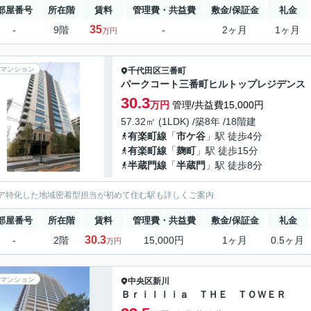
部屋番号
所在階
賃料
管理費・共益費
敷金/保証金
礼金
35
-
9階
-
2ヶ月
1ヶ月
万円
マンション
千代田区
三番町
パークコート三番町ヒルトップレジデンス
30.3
万円
管理/共益費15,000円
57.32㎡ (1LDK) /築8年 /18階建
有楽町線
「
市ケ谷
」駅 徒歩4分
有楽町線
「
麹町
」駅 徒歩15分
半蔵門線
「
半蔵門
」駅 徒歩8分
ア特化した地域密着型担当が初めて住む駅も詳しくご案内
部屋番号
所在階
賃料
管理費・共益費
敷金/保証金
礼金
30.3
-
2階
15,000円
1ヶ月
0.5ヶ月
万円
マンション
中央区
新川
Ｂｒｉｌｌｉａ ＴＨＥ ＴＯＷＥＲ