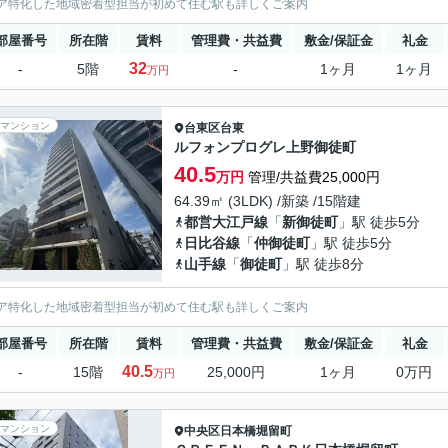
ア特化した地域密着型担当が初めて住む駅も詳しくご案内
部屋番号
所在階
賃料
管理費・共益費
敷金/保証金
礼金
32
-
5階
-
1ヶ月
1ヶ月
万円
マンション
台東区
台東
ルフォンプログレ上野御徒町
40.5
万円
管理/共益費25,000円
64.39㎡ (3LDK) /新築 /15階建
都営大江戸線
「
新御徒町
」駅 徒歩5分
日比谷線
「
仲御徒町
」駅 徒歩5分
山手線
「
御徒町
」駅 徒歩8分
ア特化した地域密着型担当が初めて住む駅も詳しくご案内
部屋番号
所在階
賃料
管理費・共益費
敷金/保証金
礼金
40.5
-
15階
25,000円
1ヶ月
0万円
万円
マンション
中央区
日本橋堀留町