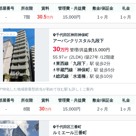
部屋番号
所在階
賃料
管理費・共益費
敷金/保証金
礼金
30.5
-
7階
15,000円
1ヶ月
1ヶ月
万円
マンション
千代田区
神田神保町
アーバンクリスタル九段下
30
万円
管理/共益費15,000円
55.97㎡ (2LDK) /築27年 /12階建
東西線
「
九段下
」駅 徒歩2分
半蔵門線
「
神保町
」駅 徒歩5分
総武線
「
水道橋
」駅 徒歩10分
ア特化した地域密着型担当が初めて住む駅も詳しくご案内
部屋番号
所在階
賃料
管理費・共益費
敷金/保証金
礼金
30
-
8階
15,000円
2ヶ月
1ヶ月
万円
マンション
千代田区
三番町
ルミエール三番町