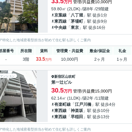
33.5
万円
管理/共益費10,000円
59.80㎡ (2LDK) /築8年 /29階建
京葉線
「
八丁堀
」駅 徒歩1分
東西線
「
茅場町
」駅 徒歩9分
中央線
「
東京
」駅 徒歩16分
ア特化した地域密着型担当が初めて住む駅も詳しくご案内
部屋番号
所在階
賃料
管理費・共益費
敷金/保証金
礼金
33.5
-
3階
10,000円
2ヶ月
1ヶ月
万円
マンション
新宿区
山吹町
第一辻ビル
30.5
万円
管理/共益費15,000円
62.14㎡ (1LDK) /築2年 /11階建
有楽町線
「
江戸川橋
」駅 徒歩4分
東西線
「
神楽坂
」駅 徒歩10分
東西線
「
早稲田
」駅 徒歩13分
ア特化した地域密着型担当が初めて住む駅も詳しくご案内