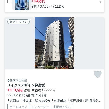
18.4万円
9階 / 37.65㎡ / 1LDK
賃貸マンション
新宿区山吹町
メイクスデザイン神楽坂
11.3
万円
管理/共益費12,000円
26.31㎡ (1K) /築7年 /12階建
東西線「神楽坂」駅 徒歩6分
有楽町線「江戸川橋」駅 徒歩5分
都
オートロック
エレベーター
宅配ボックス