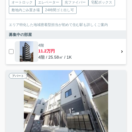
オートロック
エレベーター
光ファイバー
宅配ボックス
敷地内ごみ置き場
24時間ゴミ出し可
エリア特化した地域密着型担当が初めて住む駅も詳しくご案内
募集中の部屋
4階
11.2万円
4階 / 25.58㎡ / 1K
アパート