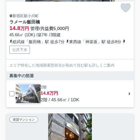
新宿区新小川町
ラメール飯田橋
14.8
万円
管理/共益費5,000円
45.66㎡ (1DK) /築7年 /3階建
総武線「飯田橋」駅 徒歩7分
東西線「神楽坂」駅 徒歩8分
丸ノ内
公共下水
エリア特化した地域密着型担当が初めて住む駅も詳しくご案内
募集中の部屋
2階
14.8万円
2階 / 45.66㎡ / 1DK
賃貸マンション