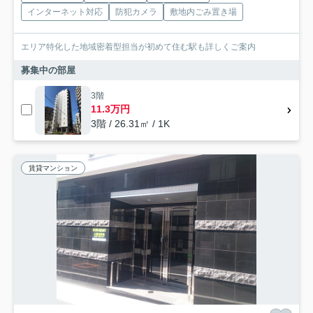
インターネット対応
防犯カメラ
敷地内ごみ置き場
エリア特化した地域密着型担当が初めて住む駅も詳しくご案内
募集中の部屋
3階
11.3万円
3階 / 26.31㎡ / 1K
賃貸マンション