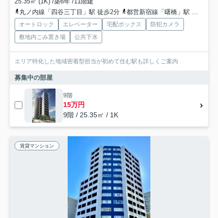
25.35㎡ (1K) /築6年 /11階建
丸ノ内線「四谷三丁目」駅 徒歩2分
都営新宿線「曙橋」駅 徒歩6分
オートロック
エレベーター
宅配ボックス
防犯カメラ
敷地内ごみ置き場
公共下水
エリア特化した地域密着型担当が初めて住む駅も詳しくご案内
募集中の部屋
9階
15万円
9階 / 25.35㎡ / 1K
賃貸マンション