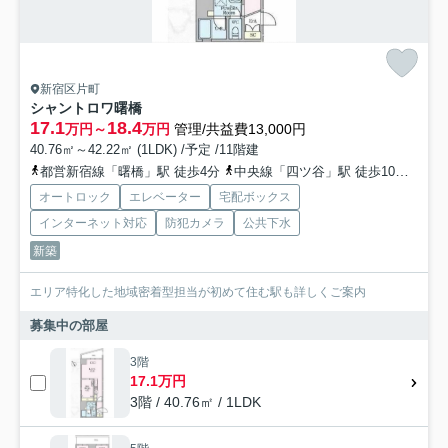
新宿区片町
シャントロワ曙橋
17.1
18.4
万円～
万円
管理/共益費13,000円
40.76㎡～42.22㎡ (1LDK) /予定 /11階建
都営新宿線「曙橋」駅 徒歩4分
中央線「四ツ谷」駅 徒歩10分
有楽
オートロック
エレベーター
宅配ボックス
インターネット対応
防犯カメラ
公共下水
新築
エリア特化した地域密着型担当が初めて住む駅も詳しくご案内
募集中の部屋
3階
17.1万円
3階 / 40.76㎡ / 1LDK