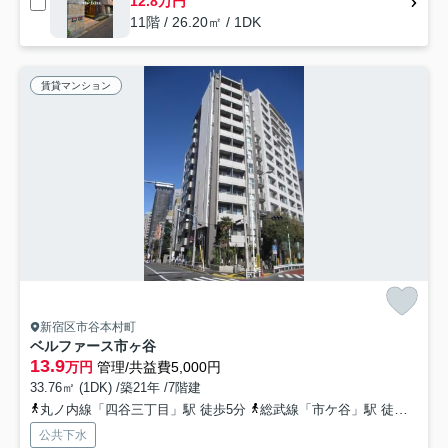
12.8万円
11階 / 26.20㎡ / 1DK
賃貸マンション
新宿区市谷本村町
ベルファース市ヶ谷
13.9
万円
管理/共益費5,000円
33.76㎡ (1DK) /築21年 /7階建
丸ノ内線「四谷三丁目」駅 徒歩5分
総武線「市ケ谷」駅 徒歩6分
公共下水