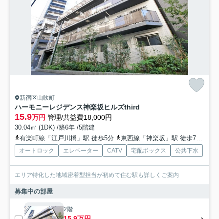
新宿区山吹町
ハーモニーレジデンス神楽坂ヒルズthird
15.9
万円
管理/共益費18,000円
30.04㎡ (1DK) /築6年 /5階建
有楽町線「江戸川橋」駅 徒歩5分
東西線「神楽坂」駅 徒歩7分
都
オートロック
エレベーター
CATV
宅配ボックス
公共下水
エリア特化した地域密着型担当が初めて住む駅も詳しくご案内
募集中の部屋
2階
15.9万円