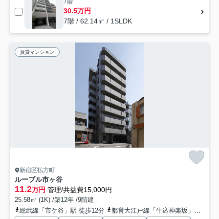
7階
30.5万円
7階 / 62.14㎡ / 1SLDK
賃貸マンション
新宿区払方町
ルーブル市ヶ谷
11.2
万円
管理/共益費15,000円
25.58㎡ (1K) /築12年 /9階建
総武線「市ケ谷」駅 徒歩12分
都営大江戸線「牛込神楽坂」駅 徒歩6分