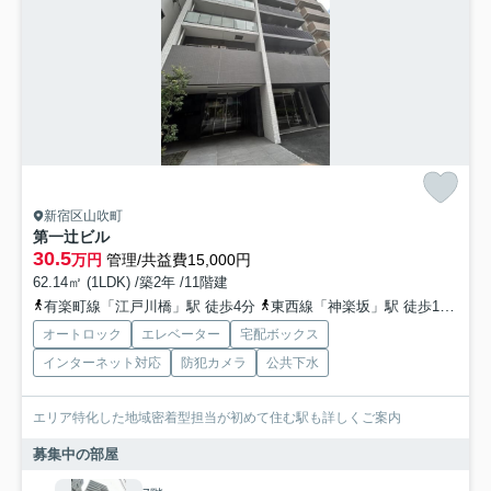
新宿区山吹町
第一辻ビル
30.5
万円
管理/共益費15,000円
62.14㎡ (1LDK) /築2年 /11階建
有楽町線「江戸川橋」駅 徒歩4分
東西線「神楽坂」駅 徒歩10分
東
オートロック
エレベーター
宅配ボックス
インターネット対応
防犯カメラ
公共下水
エリア特化した地域密着型担当が初めて住む駅も詳しくご案内
募集中の部屋