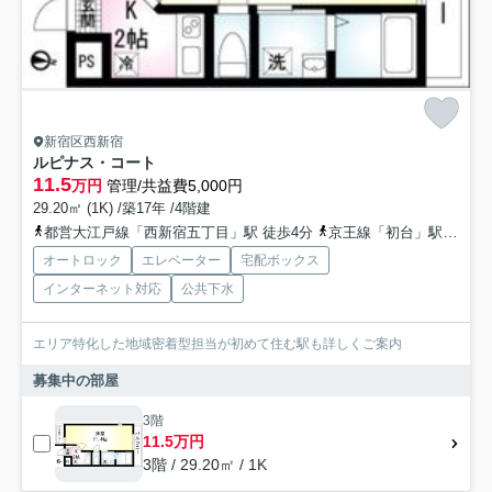
新宿区西新宿
ルピナス・コート
11.5
万円
管理/共益費5,000円
29.20㎡ (1K) /築17年 /4階建
都営大江戸線「西新宿五丁目」駅 徒歩4分
京王線「初台」駅 徒歩10分
オートロック
エレベーター
宅配ボックス
インターネット対応
公共下水
エリア特化した地域密着型担当が初めて住む駅も詳しくご案内
募集中の部屋
3階
11.5万円
3階 / 29.20㎡ / 1K