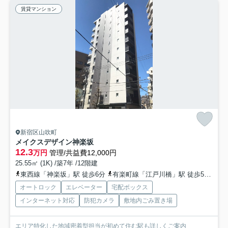
賃貸マンション
新宿区山吹町
メイクスデザイン神楽坂
12.3
万円
管理/共益費12,000円
25.55㎡ (1K) /築7年 /12階建
東西線「神楽坂」駅 徒歩6分
有楽町線「江戸川橋」駅 徒歩5分
都
オートロック
エレベーター
宅配ボックス
インターネット対応
防犯カメラ
敷地内ごみ置き場
エリア特化した地域密着型担当が初めて住む駅も詳しくご案内