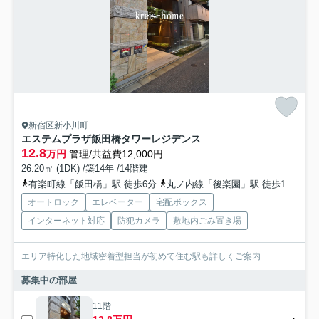
新宿区新小川町
エステムプラザ飯田橋タワーレジデンス
12.8
万円
管理/共益費12,000円
26.20㎡ (1DK) /築14年 /14階建
有楽町線「飯田橋」駅 徒歩6分
丸ノ内線「後楽園」駅 徒歩12分
東
オートロック
エレベーター
宅配ボックス
インターネット対応
防犯カメラ
敷地内ごみ置き場
エリア特化した地域密着型担当が初めて住む駅も詳しくご案内
募集中の部屋
11階