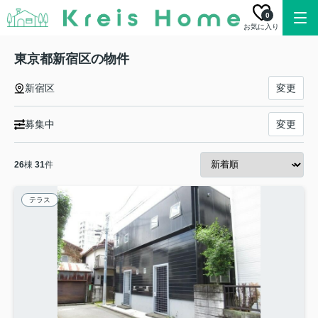
0
お気に入り
東京都新宿区の物件
新宿区
変更
募集中
変更
26
棟
31
件
テラス