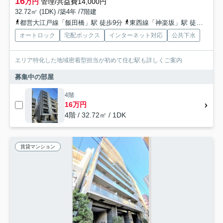
16
万円
管理/共益費14,000円
32.72㎡ (1DK) /築4年 /7階建
都営大江戸線「飯田橋」駅 徒歩9分
東西線「神楽坂」駅 徒歩8分
オートロック
宅配ボックス
インターネット対応
公共下水
エリア特化した地域密着型担当が初めて住む駅も詳しくご案内
募集中の部屋
4階
16万円
4階 / 32.72㎡ / 1DK
賃貸マンション