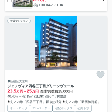
2階 / 30.04㎡ / 1DK
賃貸マンション
新宿区大京町
ジェノヴィア四谷三丁目グリーンヴェール
23.5
25
万円～
万円
管理/共益費15,000円
40.40㎡～42.15㎡ (1LDK) /築6年 /10階建
丸ノ内線「四谷三丁目」駅 徒歩7分
丸ノ内線「新宿御苑前」駅 徒歩8分
オートロック
エレベーター
宅配ボックス
公共下水