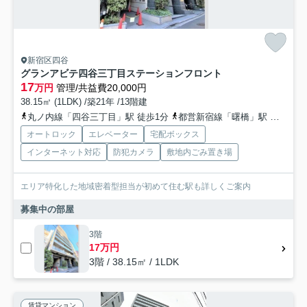
新宿区四谷
グランアビテ四谷三丁目ステーションフロント
17
万円
管理/共益費20,000円
38.15㎡ (1LDK) /築21年 /13階建
丸ノ内線「四谷三丁目」駅 徒歩1分
都営新宿線「曙橋」駅 徒歩7分
オートロック
エレベーター
宅配ボックス
インターネット対応
防犯カメラ
敷地内ごみ置き場
エリア特化した地域密着型担当が初めて住む駅も詳しくご案内
募集中の部屋
3階
17万円
3階 / 38.15㎡ / 1LDK
賃貸マンション