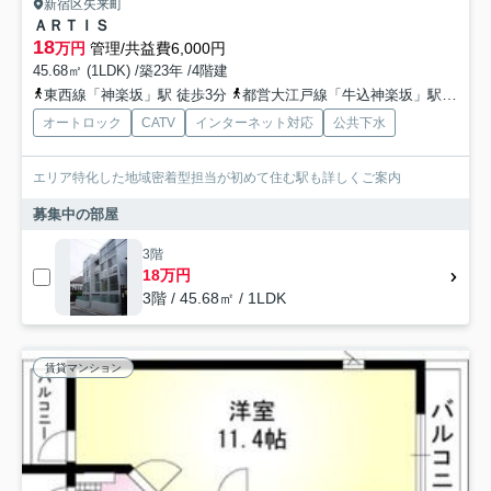
新宿区矢来町
ＡＲＴＩＳ
18
万円
管理/共益費6,000円
45.68㎡ (1LDK) /築23年 /4階建
東西線「神楽坂」駅 徒歩3分
都営大江戸線「牛込神楽坂」駅 徒歩8分
オートロック
CATV
インターネット対応
公共下水
エリア特化した地域密着型担当が初めて住む駅も詳しくご案内
募集中の部屋
3階
18万円
3階 / 45.68㎡ / 1LDK
賃貸マンション