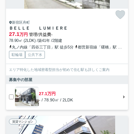
新宿区舟町
ＢＥＬＬＥ ＬＵＭＩＥＲＥ
27.1
万円
管理/共益費-
78.90㎡ (2LDK) /築41年 /2階建
丸ノ内線「四谷三丁目」駅 徒歩5分
都営新宿線「曙橋」駅 徒歩3分
駐輪場
公共下水
エリア特化した地域密着型担当が初めて住む駅も詳しくご案内
募集中の部屋
27.1万円
- / 78.90㎡ / 2LDK
賃貸マンション