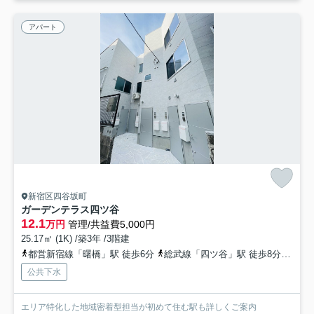
アパート
新宿区四谷坂町
ガーデンテラス四ツ谷
12.1
万円
管理/共益費5,000円
25.17㎡ (1K) /築3年 /3階建
都営新宿線「曙橋」駅 徒歩6分
総武線「四ツ谷」駅 徒歩8分
有楽
公共下水
エリア特化した地域密着型担当が初めて住む駅も詳しくご案内