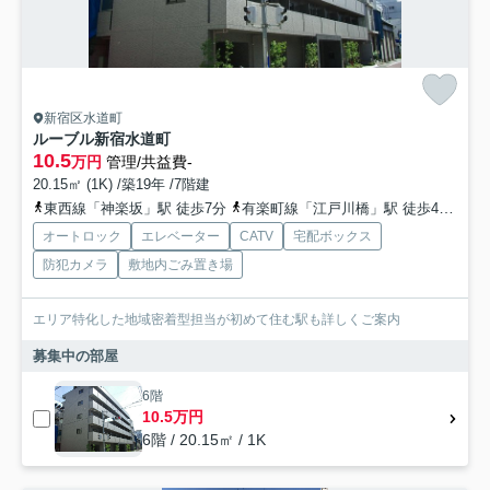
新宿区水道町
ルーブル新宿水道町
10.5
万円
管理/共益費-
20.15㎡ (1K) /築19年 /7階建
東西線「神楽坂」駅 徒歩7分
有楽町線「江戸川橋」駅 徒歩4分
都
オートロック
エレベーター
CATV
宅配ボックス
防犯カメラ
敷地内ごみ置き場
エリア特化した地域密着型担当が初めて住む駅も詳しくご案内
募集中の部屋
6階
10.5万円
6階 / 20.15㎡ / 1K