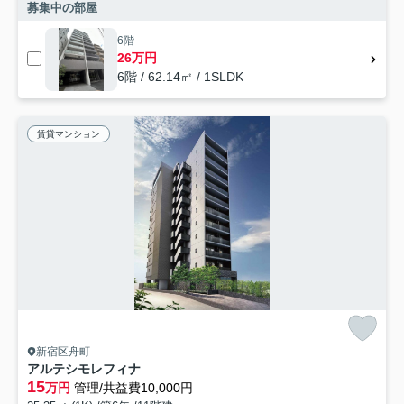
募集中の部屋
6階
26万円
6階 / 62.14㎡ / 1SLDK
賃貸マンション
新宿区舟町
アルテシモレフィナ
15
万円
管理/共益費10,000円