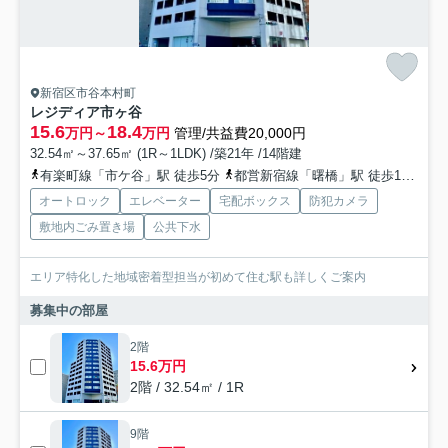
新宿区市谷本村町
レジディア市ヶ谷
15.6
18.4
万円～
万円
管理/共益費20,000円
32.54㎡～37.65㎡ (1R～1LDK) /築21年 /14階建
有楽町線「市ケ谷」駅 徒歩5分
都営新宿線「曙橋」駅 徒歩11分
総
オートロック
エレベーター
宅配ボックス
防犯カメラ
敷地内ごみ置き場
公共下水
エリア特化した地域密着型担当が初めて住む駅も詳しくご案内
募集中の部屋
2階
15.6万円
2階 / 32.54㎡ / 1R
9階