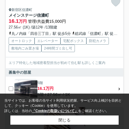
新宿区信濃町
メインステージ信濃町
16.1
万円
管理/共益費15,000円
27.56㎡ (1K) /築12年 /13階建
丸ノ内線「四谷三丁目」駅 徒歩5分
総武線「信濃町」駅 徒歩5分
オートロック
エレベーター
宅配ボックス
防犯カメラ
敷地内ごみ置き場
24時間ゴミ出し可
エリア特化した地域密着型担当が初めて住む駅も詳しくご案内
募集中の部屋
5階
16.1万円
5階 / 27.56㎡ / 1K
当サイトでは、お客様の当サイト利用状況把握、サービス向上検討を目的と
して、クッキー（Cookie）を使用しています。
詳しくは、当社の
「Cookieの取扱いについて」
をご確認ください。
賃貸マンション
閉じる