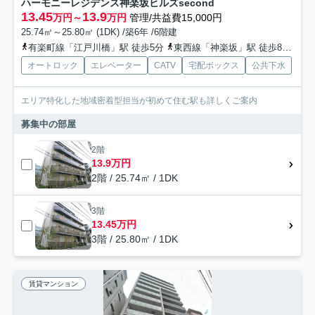
ハーモニーレジデンス神楽坂ヒルズsecond
13.45
13.9
万円～
万円
管理/共益費15,000円
25.74㎡～25.80㎡ (1DK) /築6年 /6階建
有楽町線「江戸川橋」駅 徒歩5分
東西線「神楽坂」駅 徒歩8分
総
オートロック
エレベーター
CATV
宅配ボックス
公共下水
エリア特化した地域密着型担当が初めて住む駅も詳しくご案内
募集中の部屋
2階
13.9万円
2階 / 25.74㎡ / 1DK
3階
13.45万円
3階 / 25.80㎡ / 1DK
賃貸マンション