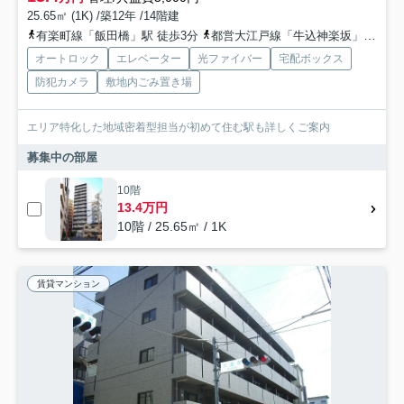
25.65㎡ (1K) /築12年 /14階建
有楽町線「飯田橋」駅 徒歩3分
都営大江戸線「牛込神楽坂」駅 徒歩11分
オートロック
エレベーター
光ファイバー
宅配ボックス
防犯カメラ
敷地内ごみ置き場
エリア特化した地域密着型担当が初めて住む駅も詳しくご案内
募集中の部屋
10階
13.4万円
10階 / 25.65㎡ / 1K
賃貸マンション