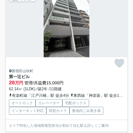
新宿区山吹町
第一辻ビル
26
万円
管理/共益費15,000円
62.14㎡ (1LDK) /築2年 /11階建
有楽町線「江戸川橋」駅 徒歩4分
東西線「神楽坂」駅 徒歩10分
東
オートロック
エレベーター
宅配ボックス
インターネット対応
防犯カメラ
敷地内ごみ置き場
エリア特化した地域密着型担当が初めて住む駅も詳しくご案内