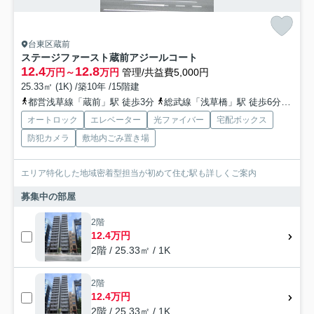
台東区蔵前
ステージファースト蔵前アジールコート
12.4
12.8
万円～
万円
管理/共益費5,000円
25.33㎡ (1K) /築10年 /15階建
都営浅草線「蔵前」駅 徒歩3分
総武線「浅草橋」駅 徒歩6分
総武
オートロック
エレベーター
光ファイバー
宅配ボックス
防犯カメラ
敷地内ごみ置き場
エリア特化した地域密着型担当が初めて住む駅も詳しくご案内
募集中の部屋
2階
12.4万円
2階 / 25.33㎡ / 1K
2階
12.4万円
2階 / 25.33㎡ / 1K