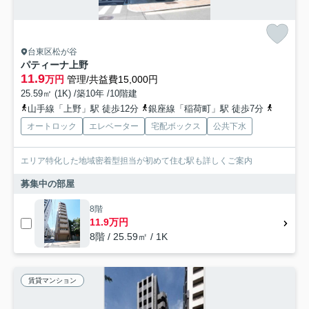
台東区松が谷
パティーナ上野
11.9
万円
管理/共益費15,000円
25.59㎡ (1K) /築10年 /10階建
山手線「上野」駅 徒歩12分
銀座線「稲荷町」駅 徒歩7分
銀座線「
オートロック
エレベーター
宅配ボックス
公共下水
エリア特化した地域密着型担当が初めて住む駅も詳しくご案内
募集中の部屋
8階
11.9万円
8階 / 25.59㎡ / 1K
賃貸マンション