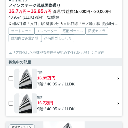
台東区千束
メインステージ浅草国際通り
16.7
16.95
万円～
万円
管理/共益費15,000円～20,000円
40.95㎡ (1LDK) /築4年 /13階建
日比谷線「入谷」駅 徒歩9分
日比谷線「三ノ輪」駅 徒歩8分
つく
オートロック
エレベーター
宅配ボックス
防犯カメラ
敷地内ごみ置き場
24時間ゴミ出し可
エリア特化した地域密着型担当が初めて住む駅も詳しくご案内
募集中の部屋
7階
16.95万円
7階 / 40.95㎡ / 1LDK
9階
16.7万円
9階 / 40.95㎡ / 1LDK
賃貸マンション