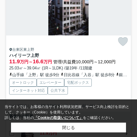
台東区東上野
ハイリーフ上野
11.9
16.6
万円～
万円
管理/共益費10,000円～12,000円
25.03㎡～39.04㎡ (1R～1LDK) /築19年 /11階建
山手線「上野」駅 徒歩9分
日比谷線「入谷」駅 徒歩8分
銀座線「稲荷町」駅 徒歩7分
オートロック
エレベーター
宅配ボックス
インターネット対応
公共下水
エリア特化した地域密着型担当が初めて住む駅も詳しくご案内
当サイトでは、お客様の当サイト利用状況把握、サービス向上検討を目的と
して、クッキー（Cookie）を使用しています。
募集中の部屋
詳しくは、当社の
「Cookieの取扱いについて」
をご確認ください。
閉じる
6階
11.9万円