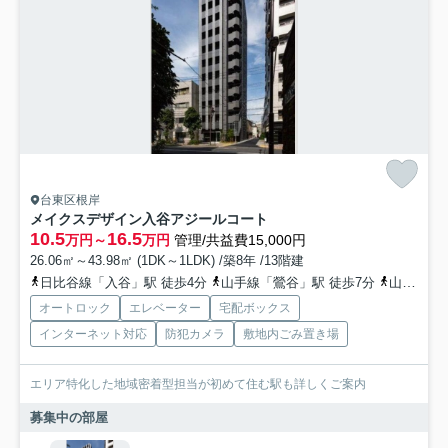
台東区根岸
メイクスデザイン入谷アジールコート
10.5
16.5
万円～
万円
管理/共益費15,000円
26.06㎡～43.98㎡ (1DK～1LDK) /築8年 /13階建
日比谷線「入谷」駅 徒歩4分
山手線「鶯谷」駅 徒歩7分
山手線「上野」駅 徒歩16分
オートロック
エレベーター
宅配ボックス
インターネット対応
防犯カメラ
敷地内ごみ置き場
エリア特化した地域密着型担当が初めて住む駅も詳しくご案内
募集中の部屋