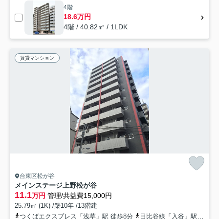
4階
18.6万円
4階 / 40.82㎡ / 1LDK
賃貸マンション
台東区松が谷
メインステージ上野松が谷
11.1
万円
管理/共益費15,000円
25.79㎡ (1K) /築10年 /13階建
つくばエクスプレス「浅草」駅 徒歩8分
日比谷線「入谷」駅 徒歩6分