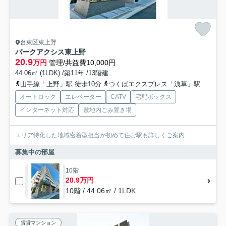
台東区東上野
パークアクシス東上野
20.9
万円
管理/共益費10,000円
44.06㎡ (1LDK) /築11年 /13階建
山手線「上野」駅 徒歩10分
つくばエクスプレス「浅草」駅 徒歩11分
オートロック
エレベーター
CATV
宅配ボックス
インターネット対応
敷地内ごみ置き場
エリア特化した地域密着型担当が初めて住む駅も詳しくご案内
募集中の部屋
10階
20.9万円
10階 / 44.06㎡ / 1LDK
賃貸マンション