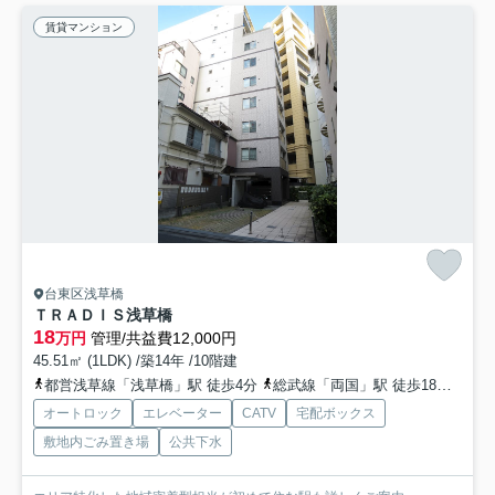
賃貸マンション
台東区浅草橋
ＴＲＡＤＩＳ浅草橋
18
万円
管理/共益費12,000円
45.51㎡ (1LDK) /築14年 /10階建
都営浅草線「浅草橋」駅 徒歩4分
総武線「両国」駅 徒歩18分
都営
オートロック
エレベーター
CATV
宅配ボックス
敷地内ごみ置き場
公共下水