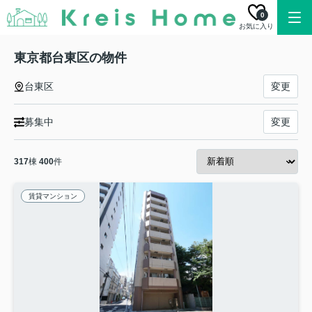
0
お気に入り
東京都台東区の物件
台東区
変更
募集中
変更
317
棟
400
件
賃貸マンション