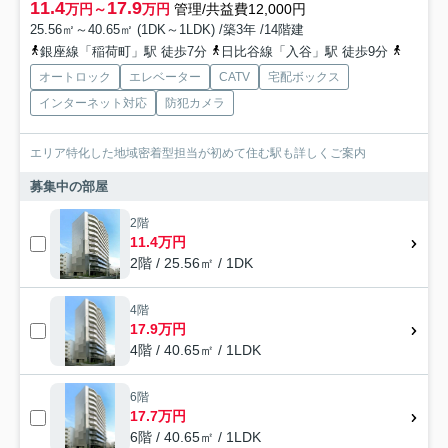
11.4
17.9
万円～
万円
管理/共益費12,000円
25.56㎡～40.65㎡ (1DK～1LDK) /築3年 /14階建
銀座線「稲荷町」駅 徒歩7分
日比谷線「入谷」駅 徒歩9分
山手線「
オートロック
エレベーター
CATV
宅配ボックス
インターネット対応
防犯カメラ
エリア特化した地域密着型担当が初めて住む駅も詳しくご案内
募集中の部屋
2階
11.4万円
2階 / 25.56㎡ / 1DK
4階
17.9万円
4階 / 40.65㎡ / 1LDK
6階
17.7万円
6階 / 40.65㎡ / 1LDK