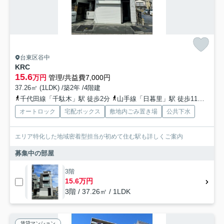
台東区谷中
KRC
15.6
万円
管理/共益費7,000円
37.26㎡ (1LDK) /築2年 /4階建
千代田線「千駄木」駅 徒歩2分
山手線「日暮里」駅 徒歩11分
千代
オートロック
宅配ボックス
敷地内ごみ置き場
公共下水
エリア特化した地域密着型担当が初めて住む駅も詳しくご案内
募集中の部屋
3階
15.6万円
3階 / 37.26㎡ / 1LDK
賃貸マンション