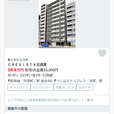
台東区元浅草
ＣＲＥＶＩＳＴＡ元浅草
18.6
万円
管理/共益費15,000円
40.82㎡ (1LDK) /築1年 /11階建
銀座線「田原町」駅 徒歩4分
つくばエクスプレス「浅草」駅 徒歩9分
オートロック
エレベーター
宅配ボックス
公共下水
エリア特化した地域密着型担当が初めて住む駅も詳しくご案内
募集中の部屋