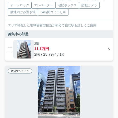
オートロック
エレベーター
宅配ボックス
防犯カメラ
敷地内ごみ置き場
24時間ゴミ出し可
エリア特化した地域密着型担当が初めて住む駅も詳しくご案内
募集中の部屋
2階
11.1万円
2階 / 25.79㎡ / 1K
賃貸マンション