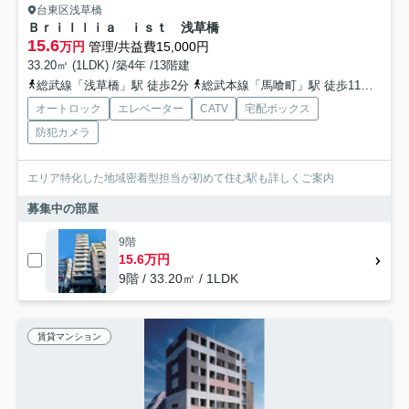
台東区浅草橋
Ｂｒｉｌｌｉａ ｉｓｔ 浅草橋
15.6
万円
管理/共益費15,000円
33.20㎡ (1LDK) /築4年 /13階建
総武線「浅草橋」駅 徒歩2分
総武本線「馬喰町」駅 徒歩11分
都営
オートロック
エレベーター
CATV
宅配ボックス
防犯カメラ
エリア特化した地域密着型担当が初めて住む駅も詳しくご案内
募集中の部屋
9階
15.6万円
9階 / 33.20㎡ / 1LDK
賃貸マンション