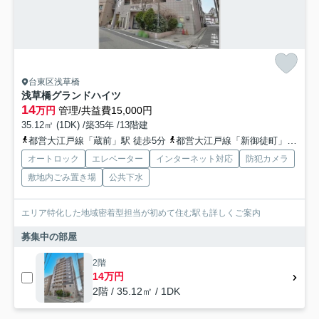
台東区浅草橋
浅草橋グランドハイツ
14
万円
管理/共益費15,000円
35.12㎡ (1DK) /築35年 /13階建
都営大江戸線「蔵前」駅 徒歩5分
都営大江戸線「新御徒町」駅 徒歩14分
オートロック
エレベーター
インターネット対応
防犯カメラ
敷地内ごみ置き場
公共下水
エリア特化した地域密着型担当が初めて住む駅も詳しくご案内
募集中の部屋
2階
14万円
2階 / 35.12㎡ / 1DK