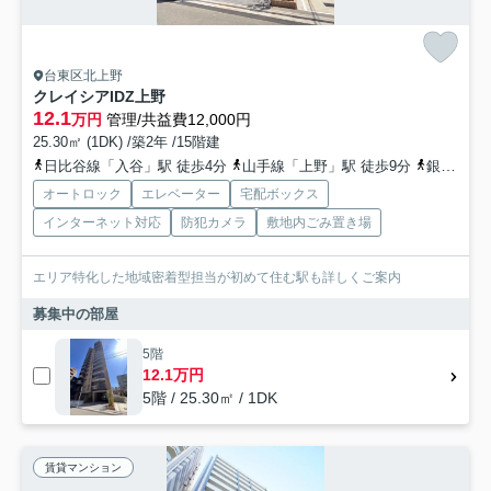
台東区北上野
クレイシアIDZ上野
12.1
万円
管理/共益費12,000円
25.30㎡ (1DK) /築2年 /15階建
日比谷線「入谷」駅 徒歩4分
山手線「上野」駅 徒歩9分
銀座線「稲荷町」駅 徒歩10分
オートロック
エレベーター
宅配ボックス
インターネット対応
防犯カメラ
敷地内ごみ置き場
エリア特化した地域密着型担当が初めて住む駅も詳しくご案内
募集中の部屋
5階
12.1万円
5階 / 25.30㎡ / 1DK
賃貸マンション