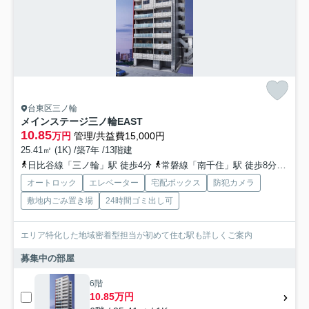
台東区三ノ輪
メインステージ三ノ輪EAST
10.85
万円
管理/共益費15,000円
25.41㎡ (1K) /築7年 /13階建
日比谷線「三ノ輪」駅 徒歩4分
常磐線「南千住」駅 徒歩8分
都電
オートロック
エレベーター
宅配ボックス
防犯カメラ
敷地内ごみ置き場
24時間ゴミ出し可
エリア特化した地域密着型担当が初めて住む駅も詳しくご案内
募集中の部屋
6階
10.85万円