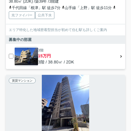
38.80㎡ (2DK) /築39年 /3階建
千代田線「根津」駅 徒歩7分
山手線「上野」駅 徒歩11分
山手線「
光ファイバー
公共下水
エリア特化した地域密着型担当が初めて住む駅も詳しくご案内
募集中の部屋
3階
15万円
3階 / 38.80㎡ / 2DK
賃貸マンション