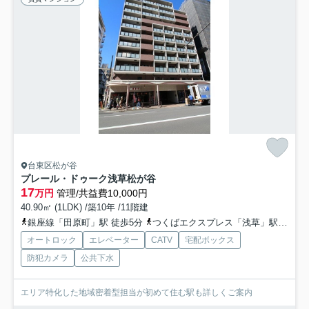
台東区松が谷
プレール・ドゥーク浅草松が谷
17
万円
管理/共益費10,000円
40.90㎡ (1LDK) /築10年 /11階建
銀座線「田原町」駅 徒歩5分
つくばエクスプレス「浅草」駅 徒歩8分
オートロック
エレベーター
CATV
宅配ボックス
防犯カメラ
公共下水
エリア特化した地域密着型担当が初めて住む駅も詳しくご案内