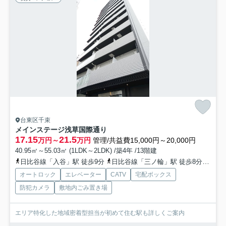
台東区千束
メインステージ浅草国際通り
17.15
21.5
万円～
万円
管理/共益費15,000円～20,000円
40.95㎡～55.03㎡ (1LDK～2LDK) /築4年 /13階建
日比谷線「入谷」駅 徒歩9分
日比谷線「三ノ輪」駅 徒歩8分
つく
オートロック
エレベーター
CATV
宅配ボックス
防犯カメラ
敷地内ごみ置き場
エリア特化した地域密着型担当が初めて住む駅も詳しくご案内