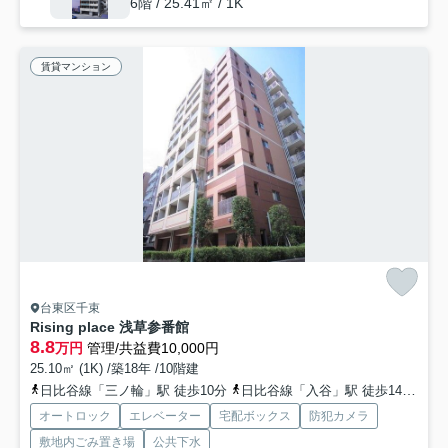
6階 / 25.41㎡ / 1K
賃貸マンション
台東区千束
Rising place 浅草参番館
8.8
万円
管理/共益費10,000円
25.10㎡ (1K) /築18年 /10階建
日比谷線「三ノ輪」駅 徒歩10分
日比谷線「入谷」駅 徒歩14分
つ
オートロック
エレベーター
宅配ボックス
防犯カメラ
敷地内ごみ置き場
公共下水