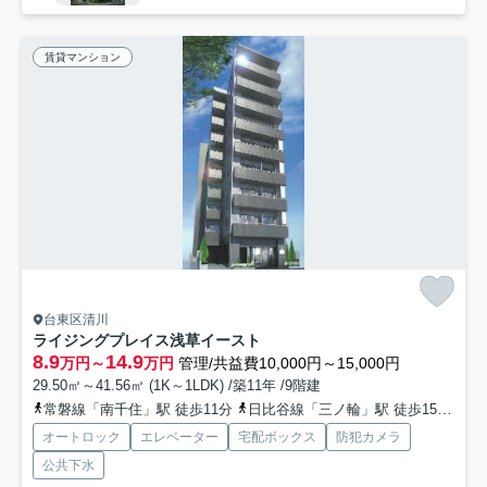
賃貸マンション
台東区清川
ライジングプレイス浅草イースト
8.9
14.9
万円～
万円
管理/共益費10,000円～15,000円
29.50㎡～41.56㎡ (1K～1LDK) /築11年 /9階建
常磐線「南千住」駅 徒歩11分
日比谷線「三ノ輪」駅 徒歩15分
つ
オートロック
エレベーター
宅配ボックス
防犯カメラ
公共下水