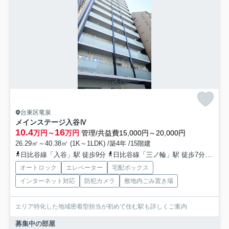
台東区竜泉
メインステージ入谷Ⅳ
10.4
16
万円～
万円
管理/共益費15,000円～20,000円
26.29㎡～40.38㎡ (1K～1LDK) /築4年 /15階建
日比谷線「入谷」駅 徒歩9分
日比谷線「三ノ輪」駅 徒歩7分
つく
オートロック
エレベーター
宅配ボックス
インターネット対応
防犯カメラ
敷地内ごみ置き場
エリア特化した地域密着型担当が初めて住む駅も詳しくご案内
募集中の部屋