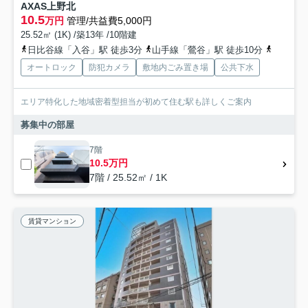
AXAS上野北
10.5
万円
管理/共益費5,000円
25.52㎡ (1K) /築13年 /10階建
日比谷線「入谷」駅 徒歩3分
山手線「鶯谷」駅 徒歩10分
都営浅草
オートロック
防犯カメラ
敷地内ごみ置き場
公共下水
エリア特化した地域密着型担当が初めて住む駅も詳しくご案内
募集中の部屋
7階
10.5万円
7階 / 25.52㎡ / 1K
賃貸マンション