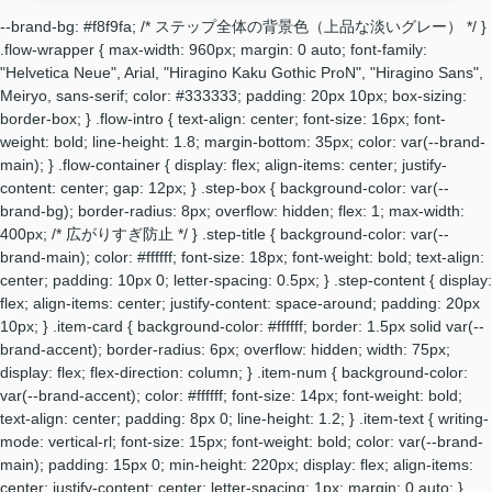
--brand-bg: #f8f9fa; /* ステップ全体の背景色（上品な淡いグレー） */ }
.flow-wrapper { max-width: 960px; margin: 0 auto; font-family:
"Helvetica Neue", Arial, "Hiragino Kaku Gothic ProN", "Hiragino Sans",
Meiryo, sans-serif; color: #333333; padding: 20px 10px; box-sizing:
border-box; } .flow-intro { text-align: center; font-size: 16px; font-
weight: bold; line-height: 1.8; margin-bottom: 35px; color: var(--brand-
main); } .flow-container { display: flex; align-items: center; justify-
content: center; gap: 12px; } .step-box { background-color: var(--
brand-bg); border-radius: 8px; overflow: hidden; flex: 1; max-width:
400px; /* 広がりすぎ防止 */ } .step-title { background-color: var(--
brand-main); color: #ffffff; font-size: 18px; font-weight: bold; text-align:
center; padding: 10px 0; letter-spacing: 0.5px; } .step-content { display:
flex; align-items: center; justify-content: space-around; padding: 20px
10px; } .item-card { background-color: #ffffff; border: 1.5px solid var(--
brand-accent); border-radius: 6px; overflow: hidden; width: 75px;
display: flex; flex-direction: column; } .item-num { background-color:
var(--brand-accent); color: #ffffff; font-size: 14px; font-weight: bold;
text-align: center; padding: 8px 0; line-height: 1.2; } .item-text { writing-
mode: vertical-rl; font-size: 15px; font-weight: bold; color: var(--brand-
main); padding: 15px 0; min-height: 220px; display: flex; align-items:
center; justify-content: center; letter-spacing: 1px; margin: 0 auto; }