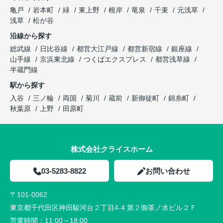
亀戸
岩本町
緑
東上野
根岸
竜泉
千束
元浅草
浅草
松が谷
沿線から探す
総武線
日比谷線
都営大江戸線
都営新宿線
銀座線
山手線
京浜東北線
つくばエクスプレス
都営浅草線
半蔵門線
駅から探す
入谷
三ノ輪
両国
菊川
蔵前
新御徒町
錦糸町
秋葉原
上野
田原町
株式会社クライスホーム
03-5283-8822
お問い合わせ
〒101-0062
東京都千代田区神田駿河台２丁目4-4 第２御茶ノ水ビル２Ｆ
営業時間：
11:00～18:00