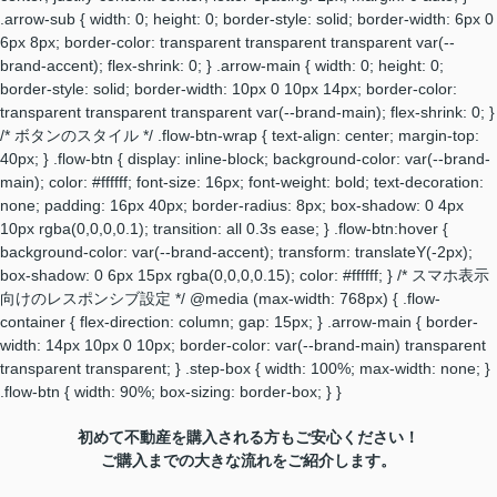
.arrow-sub { width: 0; height: 0; border-style: solid; border-width: 6px 0
6px 8px; border-color: transparent transparent transparent var(--
brand-accent); flex-shrink: 0; } .arrow-main { width: 0; height: 0;
border-style: solid; border-width: 10px 0 10px 14px; border-color:
transparent transparent transparent var(--brand-main); flex-shrink: 0; }
/* ボタンのスタイル */ .flow-btn-wrap { text-align: center; margin-top:
40px; } .flow-btn { display: inline-block; background-color: var(--brand-
main); color: #ffffff; font-size: 16px; font-weight: bold; text-decoration:
none; padding: 16px 40px; border-radius: 8px; box-shadow: 0 4px
10px rgba(0,0,0,0.1); transition: all 0.3s ease; } .flow-btn:hover {
background-color: var(--brand-accent); transform: translateY(-2px);
box-shadow: 0 6px 15px rgba(0,0,0,0.15); color: #ffffff; } /* スマホ表示
向けのレスポンシブ設定 */ @media (max-width: 768px) { .flow-
container { flex-direction: column; gap: 15px; } .arrow-main { border-
width: 14px 10px 0 10px; border-color: var(--brand-main) transparent
transparent transparent; } .step-box { width: 100%; max-width: none; }
.flow-btn { width: 90%; box-sizing: border-box; } }
初めて不動産を購入される方もご安心ください！
ご購入までの大きな流れをご紹介します。