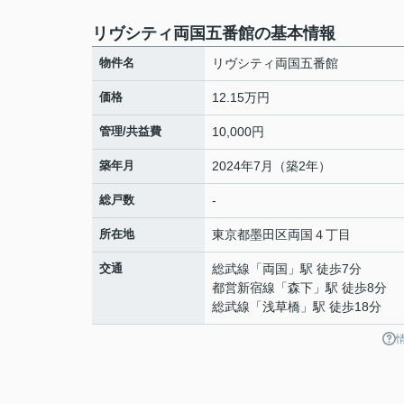
リヴシティ両国五番館の基本情報
物件名
リヴシティ両国五番館
価格
12.15万円
管理/共益費
10,000円
築年月
2024年7月（築2年）
総戸数
-
所在地
東京都
墨田区
両国
４丁目
交通
総武線
「
両国
」駅 徒歩7分
都営新宿線
「
森下
」駅 徒歩8分
総武線
「
浅草橋
」駅 徒歩18分