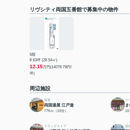
リヴシティ両国五番館で募集中の物件
5階
8.63坪 (28.54㎡)
12.15
万円(14078.79円/
坪)
周辺施設
温泉
ス
両国湯屋 江戸遊
ま
776ｍ（10分）
1
ドラッグストア
温