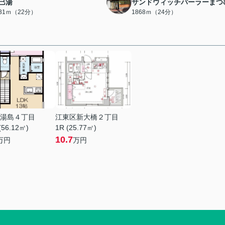
巳湯
サンドウィッチパーラーまつ
731ｍ（22分）
1868ｍ（24分）
湯島４丁目
江東区新大橋２丁目
(56.12㎡)
1R (25.77㎡)
10.7
万円
万円