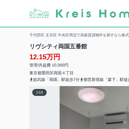
千代田区 文京区 中央区周辺で高級賃貸物件を探すなら株
リヴシティ両国五番館
12.15万円
管理/共益費 10,000円
東京都
墨田区
両国
４丁目
総武線「両国」駅徒歩7分
都営新宿線「森下」駅徒
1
/
18