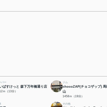
ーパー
ジム
いばすけっと 森下万年橋通り店
chocoZAP(チョコザップ) 
012ｍ（13分）
山
1458ｍ（19分）
泉
その他