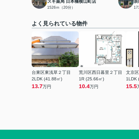
スギ薬局 日本橋横山町店
辰
1526ｍ（20分）
1
よく見られている物件
台東区東浅草２丁目
荒川区西日暮里２丁目
文京区
2LDK (41.88㎡)
1R (25.66㎡)
1LDK 
13.7
10.4
15.5
万円
万円