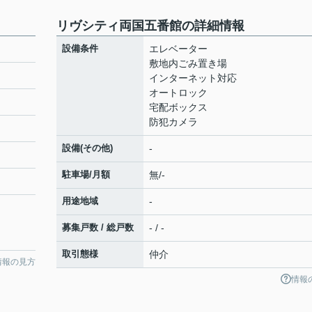
リヴシティ両国五番館の詳細情報
設備条件
エレベーター
敷地内ごみ置き場
インターネット対応
オートロック
宅配ボックス
防犯カメラ
設備(その他)
-
駐車場/月額
無/-
用途地域
-
募集戸数 / 総戸数
- / -
取引態様
仲介
情報の見方
情報