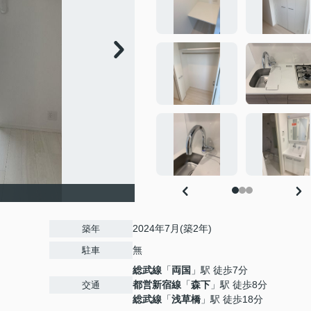
2024年7月(築2年)
築年
無
駐車
総武線
「
両国
」駅 徒歩7分
都営新宿線
「
森下
」駅 徒歩8分
交通
総武線
「
浅草橋
」駅 徒歩18分