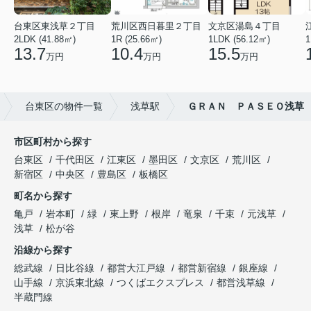
台東区東浅草２丁目
荒川区西日暮里２丁目
文京区湯島４丁目
2LDK (41.88㎡)
1R (25.66㎡)
1LDK (56.12㎡)
1
13.7
10.4
15.5
万円
万円
万円
台東区の物件一覧
浅草駅
ＧＲＡＮ ＰＡＳＥＯ浅草
市区町村から探す
台東区
千代田区
江東区
墨田区
文京区
荒川区
新宿区
中央区
豊島区
板橋区
町名から探す
亀戸
岩本町
緑
東上野
根岸
竜泉
千束
元浅草
浅草
松が谷
沿線から探す
総武線
日比谷線
都営大江戸線
都営新宿線
銀座線
山手線
京浜東北線
つくばエクスプレス
都営浅草線
半蔵門線