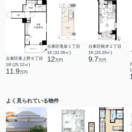
台東区竜泉１丁目
台東区根岸２丁目
1K (31.05㎡)
1K (25.29㎡)
12
9.7
台東区東上野６丁目
万円
万円
1R (25.12㎡)
11.9
1
万円
よく見られている物件