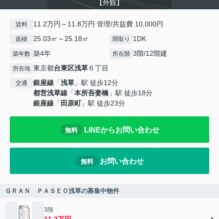
【外観】
11.2万円～11.8万円 管理/共益費 10,000円
賃料
25.03㎡～25.18㎡
1DK
面積
間取り
築4年
3階/12階建
築年数
所在階
東京都
台東区
浅草
６丁目
所在地
銀座線
「
浅草
」駅 徒歩12分
交通
都営浅草線
「
本所吾妻橋
」駅 徒歩18分
銀座線
「
田原町
」駅 徒歩23分
LINEからお問い合わせ
無料
お問い合わせ
無料
ＧＲＡＮ ＰＡＳＥＯ浅草の募集中物件
3階
11.2万円