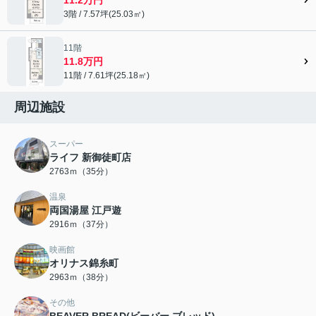
3階 / 7.57坪(25.03㎡)
11階
11.8万円
11階 / 7.61坪(25.18㎡)
周辺施設
スーパー
ライフ 新御徒町店
2763ｍ（35分）
温泉
両国湯屋 江戸遊
2916ｍ（37分）
映画館
オリナス錦糸町
2963ｍ（38分）
その他