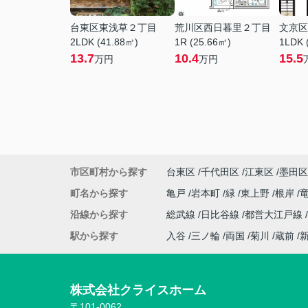
台東区東浅草２丁目
荒川区西日暮里２丁目
文京区
2LDK (41.88㎡)
1R (25.66㎡)
1LDK 
13.7
10.4
15.5
万円
万円
市区町村から探す
台東区
千代田区
江東区
墨田区
町名から探す
亀戸
岩本町
緑
東上野
根岸
沿線から探す
総武線
日比谷線
都営大江戸線
駅から探す
入谷
三ノ輪
両国
菊川
蔵前
株式会社クライスホーム
〒101-0062