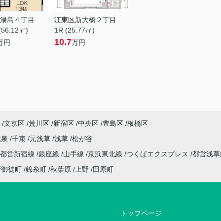
湯島４丁目
江東区新大橋２丁目
(56.12㎡)
1R (25.77㎡)
10.7
万円
万円
文京区
荒川区
新宿区
中央区
豊島区
板橋区
竜泉
千束
元浅草
浅草
松が谷
都営新宿線
銀座線
山手線
京浜東北線
つくばエクスプレス
都営浅
新御徒町
錦糸町
秋葉原
上野
田原町
トップページ