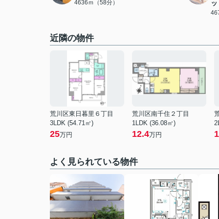
4636ｍ（58分）
ッ
4
近隣の物件
荒川区東日暮里６丁目
荒川区南千住２丁目
3LDK (54.71㎡)
1LDK (36.08㎡)
2
25
12.4
1
万円
万円
よく見られている物件