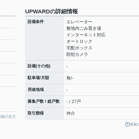
UPWARDの詳細情報
設備条件
エレベーター
敷地内ごみ置き場
インターネット対応
オートロック
宅配ボックス
防犯カメラ
設備(その他)
-
駐車場/月額
無/-
用途地域
-
募集戸数 / 総戸数
- / 27戸
取引態様
仲介
情報の見方
情報