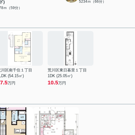
ド)
5234ｍ（66分）
678ｍ（59分）
荒川区南千住１丁目
荒川区東日暮里１丁目
LDK (54.15㎡)
1DK (25.05㎡)
7.5
10.5
万円
万円