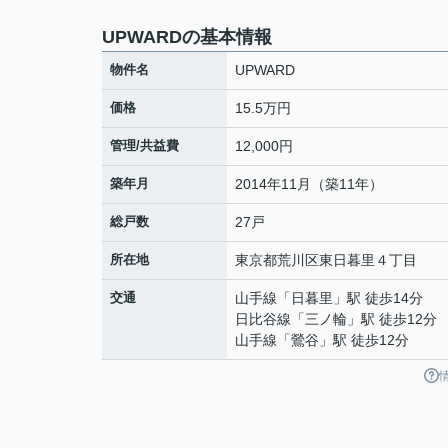
UPWARDの基本情報
物件名
UPWARD
価格
15.5万円
管理/共益費
12,000円
築年月
2014年11月（築11年）
総戸数
27戸
所在地
東京都
荒川区
東日暮里
４丁目
交通
山手線
「
日暮里
」駅 徒歩14分
日比谷線
「
三ノ輪
」駅 徒歩12分
山手線
「
鶯谷
」駅 徒歩12分