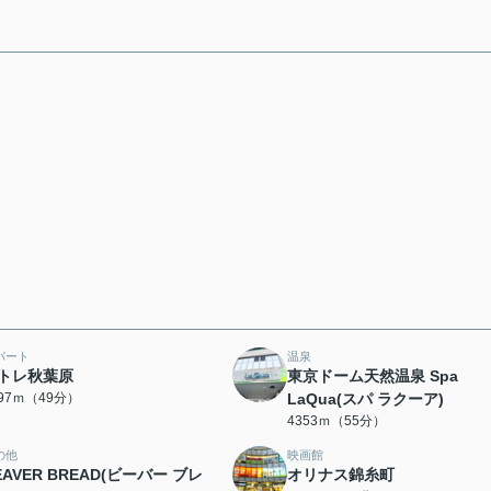
パート
温泉
トレ秋葉原
東京ドーム天然温泉 Spa
897ｍ（49分）
LaQua(スパ ラクーア)
4353ｍ（55分）
の他
映画館
EAVER BREAD(ビーバー ブレ
オリナス錦糸町