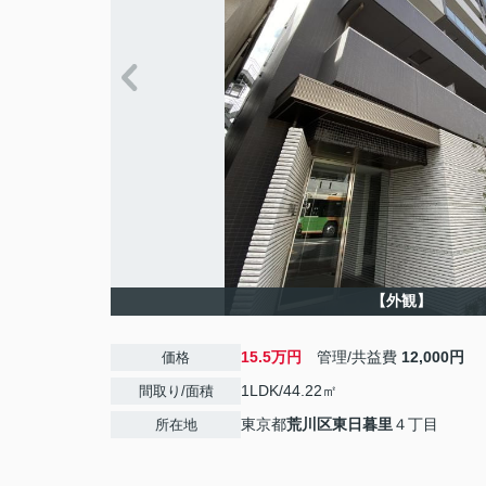
【外観】
15.5万円
管理/共益費
12,000円
価格
1LDK/44.22㎡
間取り/面積
東京都
荒川区
東日暮里
４丁目
所在地