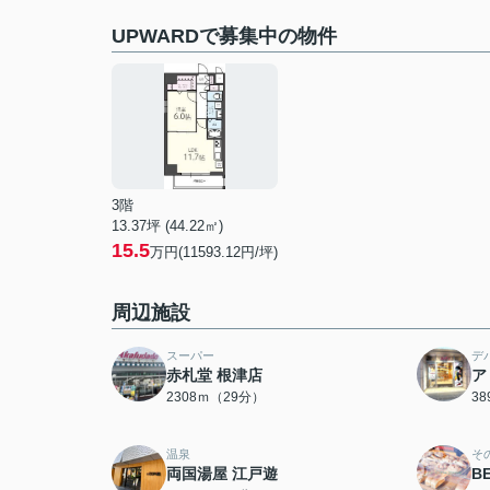
UPWARDで募集中の物件
3階
13.37坪 (44.22㎡)
15.5
万円(11593.12円/坪)
周辺施設
スーパー
デ
赤札堂 根津店
ア
2308ｍ（29分）
3
温泉
そ
両国湯屋 江戸遊
B