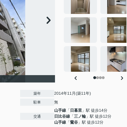
2014年11月(築11年)
築年
無
駐車
山手線
「
日暮里
」駅 徒歩14分
日比谷線
「
三ノ輪
」駅 徒歩12分
交通
山手線
「
鶯谷
」駅 徒歩12分