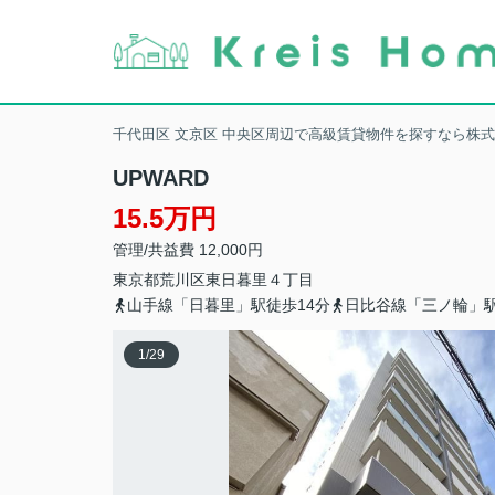
千代田区 文京区 中央区周辺で高級賃貸物件を探すなら株
UPWARD
15.5万円
管理/共益費 12,000円
東京都
荒川区
東日暮里
４丁目
山手線「日暮里」駅徒歩14分
日比谷線「三ノ輪」駅
1
/
29