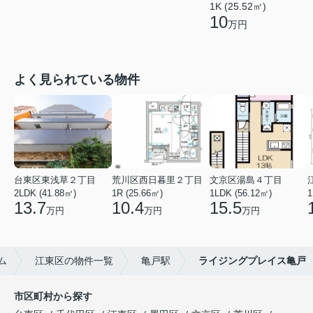
1K (25.52㎡)
10
万円
よく見られている物件
台東区東浅草２丁目
荒川区西日暮里２丁目
文京区湯島４丁目
2LDK (41.88㎡)
1R (25.66㎡)
1LDK (56.12㎡)
1
13.7
10.4
15.5
万円
万円
万円
ム
江東区の物件一覧
亀戸駅
ライジングプレイス亀戸
市区町村から探す