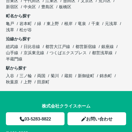
台東区
千代田区
江東区
墨田区
文京区
荒川区
新宿区
中央区
豊島区
板橋区
町名から探す
亀戸
岩本町
緑
東上野
根岸
竜泉
千束
元浅草
浅草
松が谷
沿線から探す
総武線
日比谷線
都営大江戸線
都営新宿線
銀座線
山手線
京浜東北線
つくばエクスプレス
都営浅草線
半蔵門線
駅から探す
入谷
三ノ輪
両国
菊川
蔵前
新御徒町
錦糸町
秋葉原
上野
田原町
株式会社クライスホーム
03-5283-8822
お問い合わせ