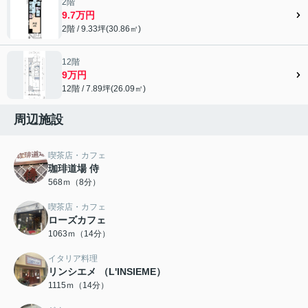
2階
9.7万円
2階 / 9.33坪(30.86㎡)
12階
9万円
12階 / 7.89坪(26.09㎡)
周辺施設
喫茶店・カフェ
珈琲道場 侍
568ｍ（8分）
喫茶店・カフェ
ローズカフェ
1063ｍ（14分）
イタリア料理
リンシエメ （L'INSIEME）
1115ｍ（14分）