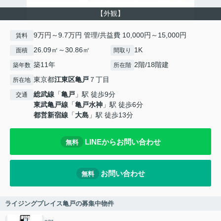
【外観】
9万円～9.7万円 管理/共益費 10,000円～15,000円
賃料
26.09㎡～30.86㎡
1K
面積
間取り
築11年
2階/18階建
築年数
所在階
東京都
江東区
亀戸
７丁目
所在地
総武線
「
亀戸
」駅 徒歩9分
交通
東武亀戸線
「
亀戸水神
」駅 徒歩6分
都営新宿線
「
大島
」駅 徒歩13分
LINEからお問い合わせ
無料
お問い合わせ
無料
ライジングプレイス亀戸の募集中物件