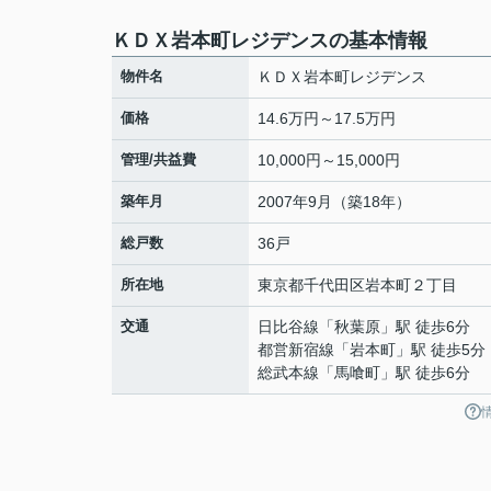
ＫＤＸ岩本町レジデンスの基本情報
物件名
ＫＤＸ岩本町レジデンス
価格
14.6万円～17.5万円
管理/共益費
10,000円～15,000円
築年月
2007年9月（築18年）
総戸数
36戸
所在地
東京都
千代田区
岩本町
２丁目
交通
日比谷線
「
秋葉原
」駅 徒歩6分
都営新宿線
「
岩本町
」駅 徒歩5分
総武本線
「
馬喰町
」駅 徒歩6分