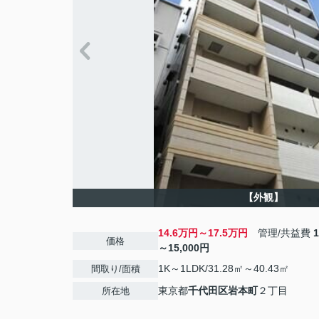
【外観】
14.6万円～17.5万円
管理/共益費
価格
～15,000円
1K～1LDK/31.28㎡～40.43㎡
間取り/面積
東京都
千代田区
岩本町
２丁目
所在地