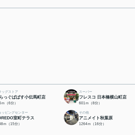
ラッグストア
スーパー
らっぐぱぱす小伝馬町店
フレスコ 日本橋横山町店
76ｍ（6分）
601ｍ（8分）
ョッピングセンター
その他
OREDO室町テラス
アニメイト秋葉原
188ｍ（15分）
1264ｍ（16分）