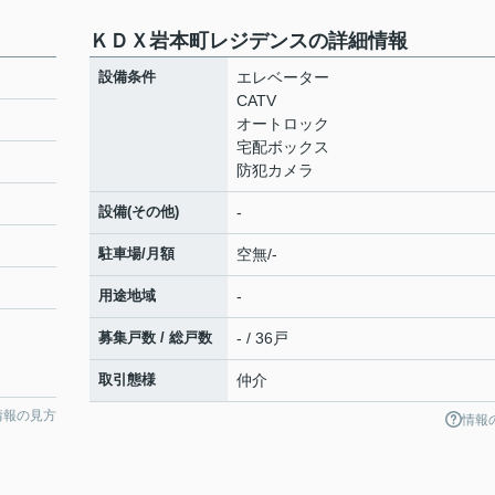
ＫＤＸ岩本町レジデンスの詳細情報
設備条件
エレベーター
CATV
オートロック
宅配ボックス
防犯カメラ
設備(その他)
-
駐車場/月額
空無/-
用途地域
-
募集戸数 / 総戸数
- / 36戸
取引態様
仲介
情報の見方
情報