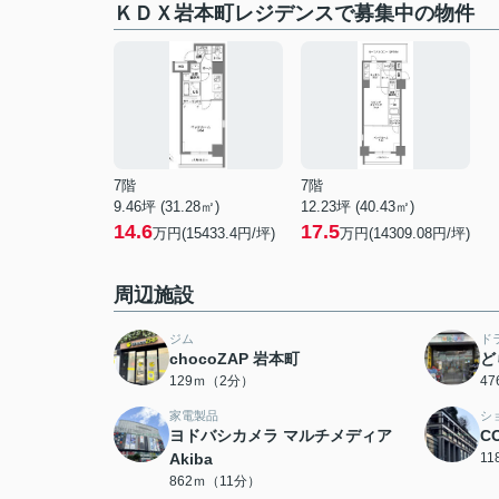
ＫＤＸ岩本町レジデンスで募集中の物件
7階
7階
9.46坪 (31.28㎡)
12.23坪 (40.43㎡)
14.6
17.5
万円(15433.4円/坪)
万円(14309.08円/坪)
周辺施設
ジム
ド
chocoZAP 岩本町
ど
129ｍ（2分）
4
家電製品
シ
ヨドバシカメラ マルチメディア
C
Akiba
1
862ｍ（11分）