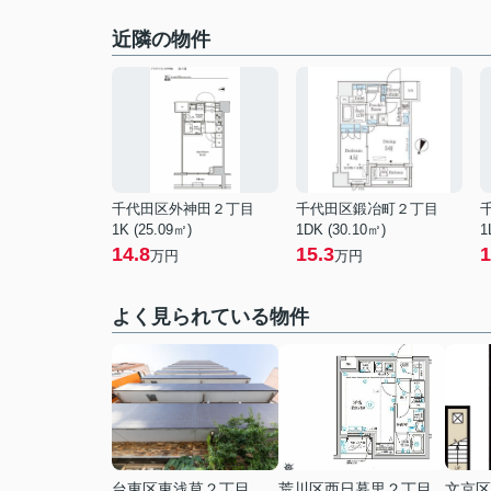
近隣の物件
千代田区外神田２丁目
千代田区鍛冶町２丁目
1K (25.09㎡)
1DK (30.10㎡)
1
14.8
15.3
1
万円
万円
よく見られている物件
台東区東浅草２丁目
荒川区西日暮里２丁目
文京区