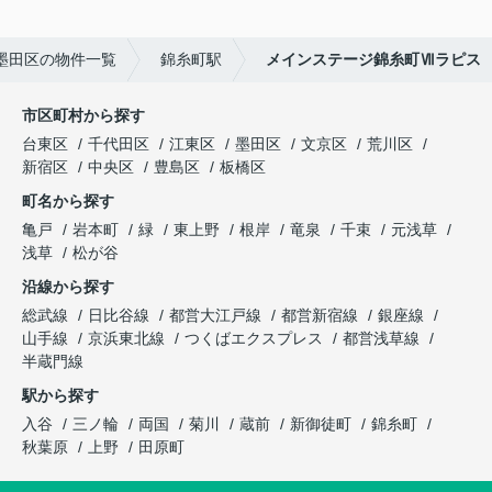
墨田区の物件一覧
錦糸町駅
メインステージ錦糸町Ⅶラピス
市区町村から探す
台東区
千代田区
江東区
墨田区
文京区
荒川区
新宿区
中央区
豊島区
板橋区
町名から探す
亀戸
岩本町
緑
東上野
根岸
竜泉
千束
元浅草
浅草
松が谷
沿線から探す
総武線
日比谷線
都営大江戸線
都営新宿線
銀座線
山手線
京浜東北線
つくばエクスプレス
都営浅草線
半蔵門線
駅から探す
入谷
三ノ輪
両国
菊川
蔵前
新御徒町
錦糸町
秋葉原
上野
田原町