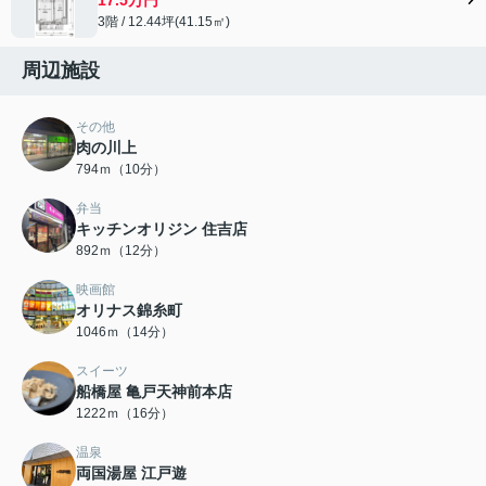
3階 / 12.44坪(41.15㎡)
周辺施設
その他
肉の川上
794ｍ（10分）
弁当
キッチンオリジン 住吉店
892ｍ（12分）
映画館
オリナス錦糸町
1046ｍ（14分）
スイーツ
船橋屋 亀戸天神前本店
1222ｍ（16分）
温泉
両国湯屋 江戸遊