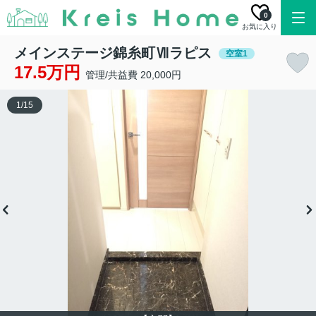
0
お気に入り
メインステージ錦糸町Ⅶラピス
空室1
17.5万円
管理/共益費 20,000円
1
/
15