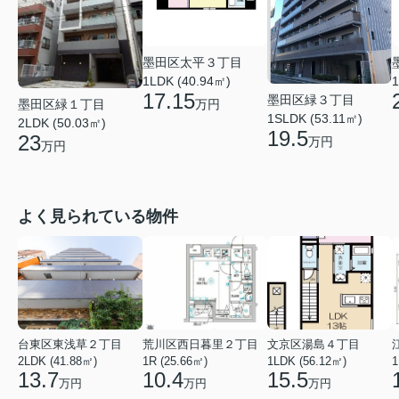
墨田区太平３丁目
1LDK (40.94㎡)
1
17.15
墨田区緑３丁目
万円
墨田区緑１丁目
1SLDK (53.11㎡)
2LDK (50.03㎡)
19.5
23
万円
万円
よく見られている物件
台東区東浅草２丁目
荒川区西日暮里２丁目
文京区湯島４丁目
2LDK (41.88㎡)
1R (25.66㎡)
1LDK (56.12㎡)
1
13.7
10.4
15.5
万円
万円
万円