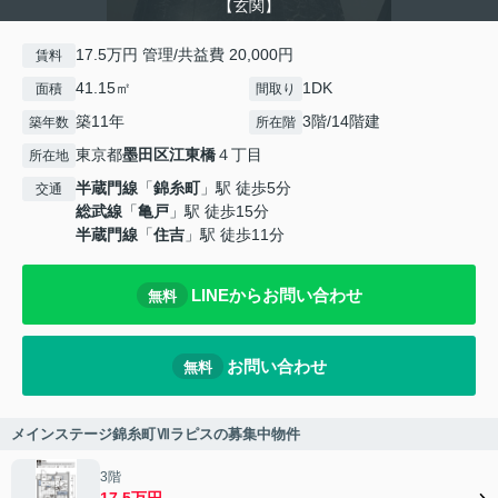
【玄関】
17.5万円 管理/共益費 20,000円
賃料
41.15㎡
1DK
面積
間取り
築11年
3階/14階建
築年数
所在階
東京都
墨田区
江東橋
４丁目
所在地
半蔵門線
「
錦糸町
」駅 徒歩5分
交通
総武線
「
亀戸
」駅 徒歩15分
半蔵門線
「
住吉
」駅 徒歩11分
LINEからお問い合わせ
無料
お問い合わせ
無料
メインステージ錦糸町Ⅶラピスの募集中物件
3階
17.5万円