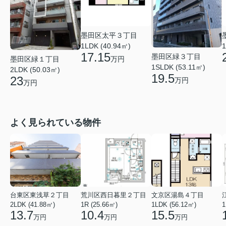
墨田区太平３丁目
1LDK (40.94㎡)
1
17.15
墨田区緑３丁目
万円
墨田区緑１丁目
1SLDK (53.11㎡)
2LDK (50.03㎡)
19.5
23
万円
万円
よく見られている物件
台東区東浅草２丁目
荒川区西日暮里２丁目
文京区湯島４丁目
2LDK (41.88㎡)
1R (25.66㎡)
1LDK (56.12㎡)
1
13.7
10.4
15.5
万円
万円
万円