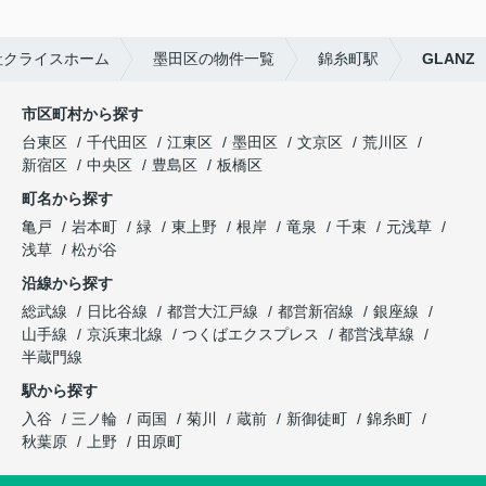
社クライスホーム
墨田区の物件一覧
錦糸町駅
GLANZ
市区町村から探す
台東区
千代田区
江東区
墨田区
文京区
荒川区
新宿区
中央区
豊島区
板橋区
町名から探す
亀戸
岩本町
緑
東上野
根岸
竜泉
千束
元浅草
浅草
松が谷
沿線から探す
総武線
日比谷線
都営大江戸線
都営新宿線
銀座線
山手線
京浜東北線
つくばエクスプレス
都営浅草線
半蔵門線
駅から探す
入谷
三ノ輪
両国
菊川
蔵前
新御徒町
錦糸町
秋葉原
上野
田原町