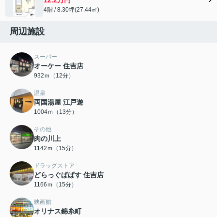
4階 / 8.30坪(27.44㎡)
周辺施設
スーパー
オーケー 住吉店
932ｍ（12分）
温泉
両国湯屋 江戸遊
1004ｍ（13分）
その他
肉の川上
1142ｍ（15分）
ドラッグストア
どらっぐぱぱす 住吉店
1166ｍ（15分）
映画館
オリナス錦糸町