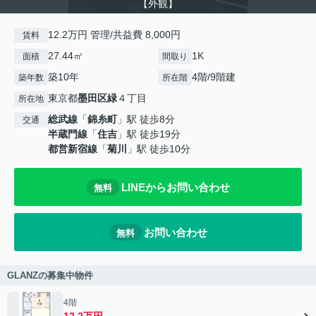
【外観】
12.2万円 管理/共益費 8,000円
賃料
27.44㎡
1K
面積
間取り
築10年
4階/9階建
築年数
所在階
東京都
墨田区
緑
４丁目
所在地
総武線
「
錦糸町
」駅 徒歩8分
交通
半蔵門線
「
住吉
」駅 徒歩19分
都営新宿線
「
菊川
」駅 徒歩10分
LINEからお問い合わせ
無料
お問い合わせ
無料
GLANZの募集中物件
4階
12.2万円