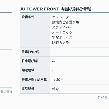
JU TOWER FRONT 両国の詳細情報
設備条件
エレベーター
敷地内ごみ置き場
光ファイバー
オートロック
宅配ボックス
防犯カメラ
設備(その他)
-
駐車場/月額
-/-
用途地域
-
募集戸数 / 総戸数
- / 30戸
取引態様
仲介
情報の見方
情報