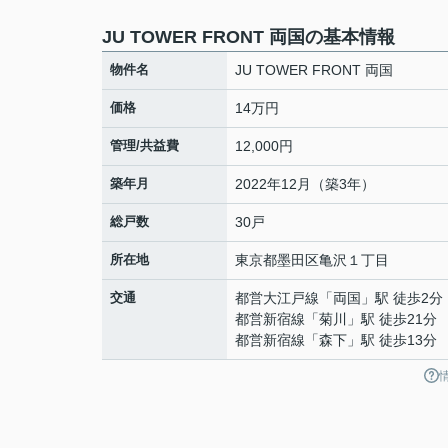
JU TOWER FRONT 両国の基本情報
物件名
JU TOWER FRONT 両国
価格
14万円
管理/共益費
12,000円
築年月
2022年12月（築3年）
総戸数
30戸
所在地
東京都
墨田区
亀沢
１丁目
交通
都営大江戸線
「
両国
」駅 徒歩2分
都営新宿線
「
菊川
」駅 徒歩21分
都営新宿線
「
森下
」駅 徒歩13分