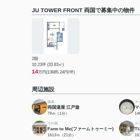
JU TOWER FRONT 両国で募集中の物件
2階
10.23坪 (33.83㎡)
14
万円(13685.24円/坪)
周辺施設
温泉
ス
両国湯屋 江戸遊
マ
79ｍ（1分）
1
その他
ス
Farm to Me(ファームトゥーミー)
T
1613ｍ（21分）
1