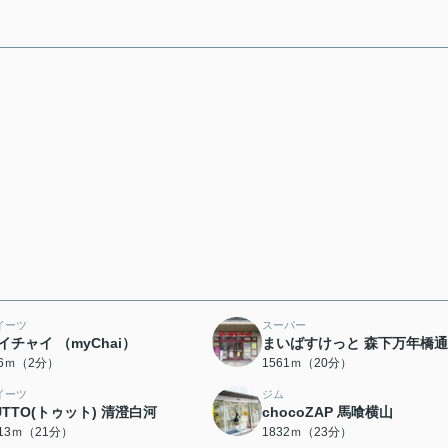
イーツ
スーパー
イチャイ （myChai）
まいばすけっと 森下万年橋
46ｍ（2分）
1561ｍ（20分）
イーツ
ジム
UTTO(トゥット) 清澄白河
chocoZAP 馬喰横山
613ｍ（21分）
1832ｍ（23分）