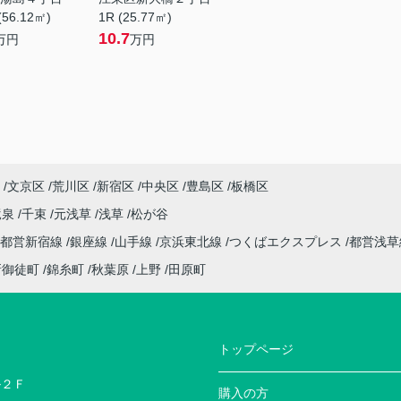
(56.12㎡)
1R (25.77㎡)
10.7
万円
万円
文京区
荒川区
新宿区
中央区
豊島区
板橋区
竜泉
千束
元浅草
浅草
松が谷
都営新宿線
銀座線
山手線
京浜東北線
つくばエクスプレス
都営浅
新御徒町
錦糸町
秋葉原
上野
田原町
トップページ
ル２Ｆ
購入の方