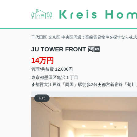
千代田区 文京区 中央区周辺で高級賃貸物件を探すなら株
JU TOWER FRONT 両国
14万円
管理/共益費 12,000円
東京都
墨田区
亀沢
１丁目
都営大江戸線「両国」駅徒歩2分
都営新宿線「菊川
1
/
15