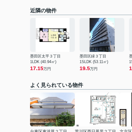
近隣の物件
墨田区太平３丁目
墨田区緑３丁目
1LDK (40.94㎡)
1SLDK (53.11㎡)
1
17.15
19.5
1
万円
万円
よく見られている物件
台東区東浅草２丁目
荒川区西日暮里２丁目
文京区