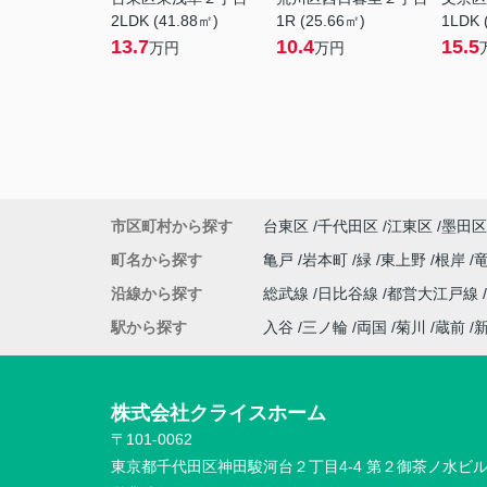
2LDK (41.88㎡)
1R (25.66㎡)
1LDK 
13.7
10.4
15.5
万円
万円
市区町村から探す
台東区
千代田区
江東区
墨田区
町名から探す
亀戸
岩本町
緑
東上野
根岸
沿線から探す
総武線
日比谷線
都営大江戸線
駅から探す
入谷
三ノ輪
両国
菊川
蔵前
株式会社クライスホーム
〒101-0062
東京都千代田区神田駿河台２丁目4-4 第２御茶ノ水ビ