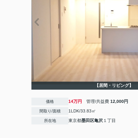
【居間・リビング】
14万円
管理/共益費
12,000円
価格
1LDK/33.83㎡
間取り/面積
東京都
墨田区
亀沢
１丁目
所在地