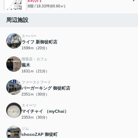
8階 / 18.33坪(60.60㎡)
周辺施設
スーパー
ライフ 新御徒町店
1599ｍ（20分）
喫茶店・カフェ
蕪木
1631ｍ（21分）
ファーストフード
バーガーキング 御徒町店
2351ｍ（30分）
スイーツ
マイチャイ （myChai）
2353ｍ（30分）
ジム
chocoZAP 御徒町