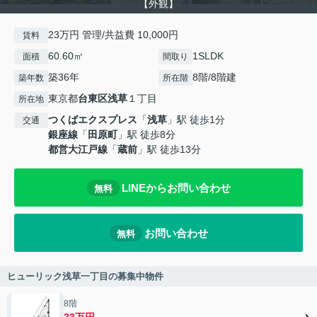
【外観】
23万円 管理/共益費 10,000円
賃料
60.60㎡
1SLDK
面積
間取り
築36年
8階/8階建
築年数
所在階
東京都
台東区
浅草
１丁目
所在地
つくばエクスプレス
「
浅草
」駅 徒歩1分
交通
銀座線
「
田原町
」駅 徒歩8分
都営大江戸線
「
蔵前
」駅 徒歩13分
LINEからお問い合わせ
無料
お問い合わせ
無料
ヒューリック浅草一丁目の募集中物件
8階
23万円