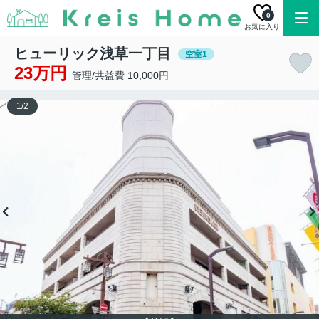
0
お気に入り
ヒューリック浅草一丁目
空室1
23万円
管理/共益費 10,000円
1
/
2