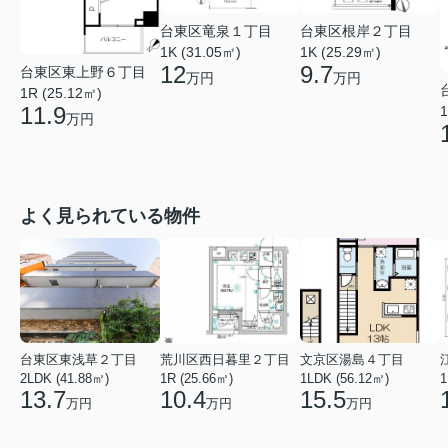
台東区竜泉１丁目
台東区根岸２丁目
1K (31.05㎡)
1K (25.29㎡)
12
9.7
台東区東上野６丁目
万円
万円
1R (25.12㎡)
11.9
1
万円
よく見られている物件
台東区東浅草２丁目
荒川区西日暮里２丁目
文京区湯島４丁目
2LDK (41.88㎡)
1R (25.66㎡)
1LDK (56.12㎡)
1
13.7
10.4
15.5
万円
万円
万円