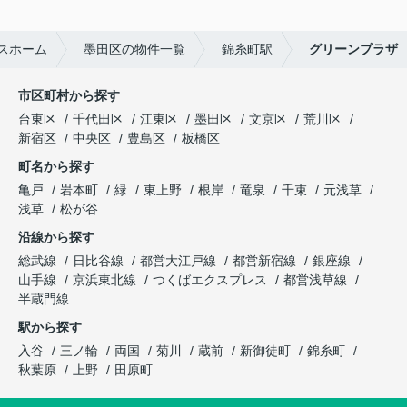
スホーム
墨田区の物件一覧
錦糸町駅
グリーンプラザ
市区町村から探す
台東区
千代田区
江東区
墨田区
文京区
荒川区
新宿区
中央区
豊島区
板橋区
町名から探す
亀戸
岩本町
緑
東上野
根岸
竜泉
千束
元浅草
浅草
松が谷
沿線から探す
総武線
日比谷線
都営大江戸線
都営新宿線
銀座線
山手線
京浜東北線
つくばエクスプレス
都営浅草線
半蔵門線
駅から探す
入谷
三ノ輪
両国
菊川
蔵前
新御徒町
錦糸町
秋葉原
上野
田原町