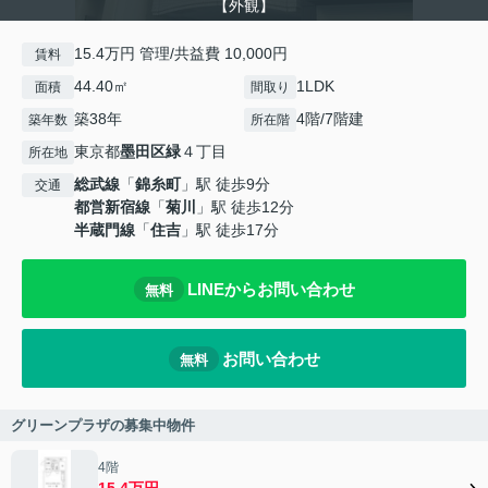
【外観】
15.4万円 管理/共益費 10,000円
賃料
44.40㎡
1LDK
面積
間取り
築38年
4階/7階建
築年数
所在階
東京都
墨田区
緑
４丁目
所在地
総武線
「
錦糸町
」駅 徒歩9分
交通
都営新宿線
「
菊川
」駅 徒歩12分
半蔵門線
「
住吉
」駅 徒歩17分
LINEからお問い合わせ
無料
お問い合わせ
無料
グリーンプラザの募集中物件
4階
15.4万円