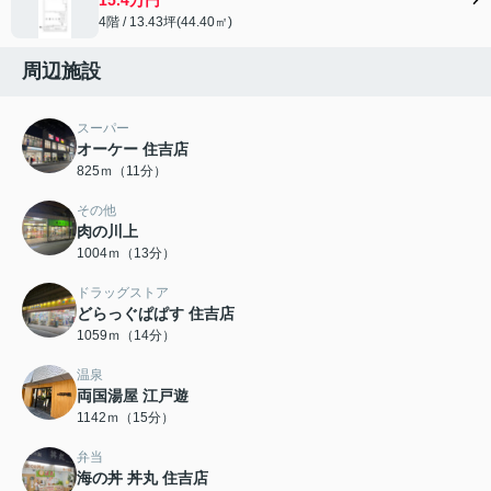
4階 / 13.43坪(44.40㎡)
周辺施設
スーパー
オーケー 住吉店
825ｍ（11分）
その他
肉の川上
1004ｍ（13分）
ドラッグストア
どらっぐぱぱす 住吉店
1059ｍ（14分）
温泉
両国湯屋 江戸遊
1142ｍ（15分）
弁当
海の丼 丼丸 住吉店