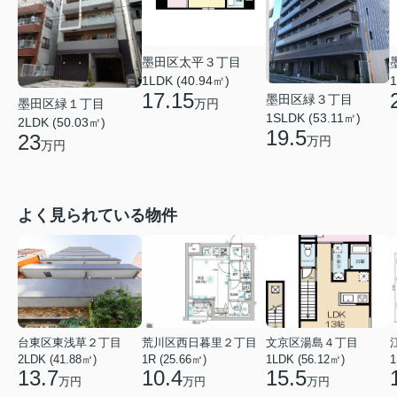
墨田区太平３丁目
1LDK (40.94㎡)
1
17.15
墨田区緑３丁目
万円
墨田区緑１丁目
1SLDK (53.11㎡)
2LDK (50.03㎡)
19.5
23
万円
万円
よく見られている物件
台東区東浅草２丁目
荒川区西日暮里２丁目
文京区湯島４丁目
2LDK (41.88㎡)
1R (25.66㎡)
1LDK (56.12㎡)
1
13.7
10.4
15.5
万円
万円
万円