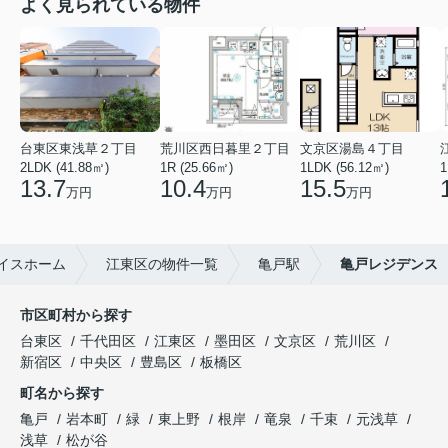
よく見られている物件
台東区東浅草２丁目
荒川区西日暮里２丁目
文京区湯島４丁目
2LDK (41.88㎡)
1R (25.66㎡)
1LDK (56.12㎡)
1
13.7
10.4
15.5
万円
万円
万円
イスホーム
江東区の物件一覧
亀戸駅
亀戸レジデンス
市区町村から探す
台東区
千代田区
江東区
墨田区
文京区
荒川区
新宿区
中央区
豊島区
板橋区
町名から探す
亀戸
岩本町
緑
東上野
根岸
竜泉
千束
元浅草
浅草
松が谷