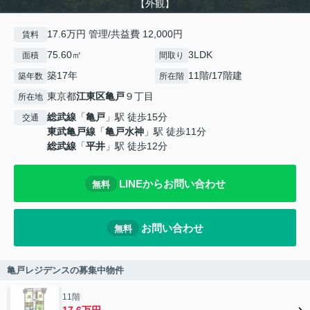
【外観】
17.6万円 管理/共益費 12,000円
賃料
75.60㎡
3LDK
面積
間取り
築17年
11階/17階建
築年数
所在階
東京都
江東区
亀戸
９丁目
所在地
総武線
「
亀戸
」駅 徒歩15分
交通
東武亀戸線
「
亀戸水神
」駅 徒歩11分
総武線
「
平井
」駅 徒歩12分
LINEからお問い合わせ
無料
お問い合わせ
無料
亀戸レジデンスの募集中物件
11階
17.6万円