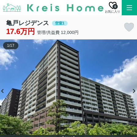
0
お気に入り
亀戸レジデンス
空室1
17.6万円
管理/共益費 12,000円
1
/
17