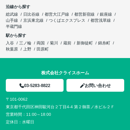
沿線から探す
総武線
日比谷線
都営大江戸線
都営新宿線
銀座線
山手線
京浜東北線
つくばエクスプレス
都営浅草線
半蔵門線
駅から探す
入谷
三ノ輪
両国
菊川
蔵前
新御徒町
錦糸町
秋葉原
上野
田原町
株式会社クライスホーム
03-5283-8822
お問い合わせ
〒101-0062
東京都千代田区神田駿河台２丁目4-4 第２御茶ノ水ビル２Ｆ
営業時間：
11:00～18:00
定休日：
水曜日