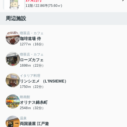
11階 / 22.86坪(75.60㎡)
周辺施設
喫茶店・カフェ
珈琲道場 侍
1277ｍ（16分）
喫茶店・カフェ
ローズカフェ
1698ｍ（22分）
イタリア料理
リンシエメ （L'INSIEME）
1750ｍ（22分）
映画館
オリナス錦糸町
2548ｍ（32分）
温泉
両国湯屋 江戸遊