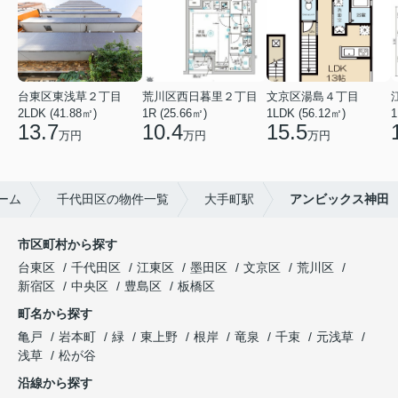
台東区東浅草２丁目
荒川区西日暮里２丁目
文京区湯島４丁目
2LDK (41.88㎡)
1R (25.66㎡)
1LDK (56.12㎡)
1
13.7
10.4
15.5
万円
万円
万円
ーム
千代田区の物件一覧
大手町駅
アンビックス神田
市区町村から探す
台東区
千代田区
江東区
墨田区
文京区
荒川区
新宿区
中央区
豊島区
板橋区
町名から探す
亀戸
岩本町
緑
東上野
根岸
竜泉
千束
元浅草
浅草
松が谷
沿線から探す