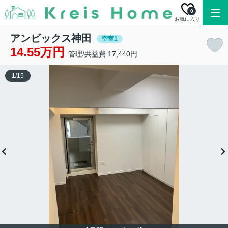
0
お気に入り
アンビックス神田
空室1
14.55万円
管理/共益費 17,440円
1
/
15