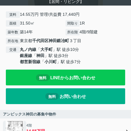
【居間・リビング】
14.55万円 管理/共益費 17,440円
賃料
31.50㎡
1R
面積
間取り
築14年
4階/9階建
築年数
所在階
東京都
千代田区
神田鍛冶町
３丁目
所在地
丸ノ内線
「
大手町
」駅 徒歩10分
交通
銀座線
「
神田
」駅 徒歩3分
都営新宿線
「
小川町
」駅 徒歩7分
LINEからお問い合わせ
無料
お問い合わせ
無料
アンビックス神田の募集中物件
4階
14.55万円