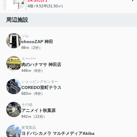
4階 / 9.52坪(31.50㎡)
周辺施設
ジム
chocoZAP 神田
98ｍ（2分）
スーパー
肉のハナマサ 神田店
446ｍ（6分）
ショッピングセンター
COREDO室町テラス
683ｍ（9分）
その他
アニメイト秋葉原
942ｍ（12分）
家電製品
ヨドバシカメラ マルチメディアAkiba