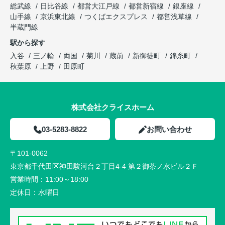
総武線
日比谷線
都営大江戸線
都営新宿線
銀座線
山手線
京浜東北線
つくばエクスプレス
都営浅草線
半蔵門線
駅から探す
入谷
三ノ輪
両国
菊川
蔵前
新御徒町
錦糸町
秋葉原
上野
田原町
株式会社クライスホーム
03-5283-8822
お問い合わせ
〒101-0062
東京都千代田区神田駿河台２丁目4-4 第２御茶ノ水ビル２Ｆ
営業時間：
11:00～18:00
定休日：
水曜日