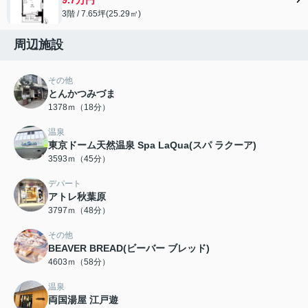
3階 / 7.65坪(25.29㎡)
周辺施設
その他
とんかつみづま
1378ｍ（18分）
温泉
東京ドーム天然温泉 Spa LaQua(スパ ラクーア)
3593ｍ（45分）
デパート
アトレ秋葉原
3797ｍ（48分）
その他
BEAVER BREAD(ビーバー ブレッド)
4603ｍ（58分）
温泉
両国湯屋 江戸遊