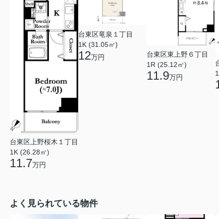
台東区竜泉１丁目
1K (31.05㎡)
12
台東区東上野６丁目
万円
1R (25.12㎡)
11.9
1
万円
台東区上野桜木１丁目
1K (26.28㎡)
11.7
万円
よく見られている物件