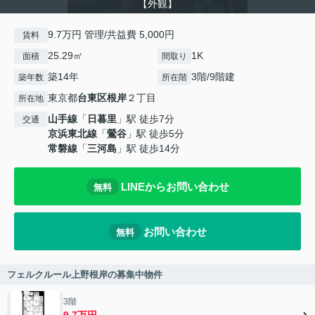
【外観】
9.7万円 管理/共益費 5,000円
賃料
25.29㎡
1K
面積
間取り
築14年
3階/9階建
築年数
所在階
東京都
台東区
根岸
２丁目
所在地
山手線
「
日暮里
」駅 徒歩7分
交通
京浜東北線
「
鶯谷
」駅 徒歩5分
常磐線
「
三河島
」駅 徒歩14分
LINEからお問い合わせ
無料
お問い合わせ
無料
フェルクルール上野根岸の募集中物件
3階
9.7万円