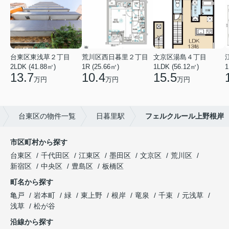
台東区東浅草２丁目
荒川区西日暮里２丁目
文京区湯島４丁目
2LDK (41.88㎡)
1R (25.66㎡)
1LDK (56.12㎡)
1
13.7
10.4
15.5
万円
万円
万円
台東区の物件一覧
日暮里駅
フェルクルール上野根岸
市区町村から探す
台東区
千代田区
江東区
墨田区
文京区
荒川区
新宿区
中央区
豊島区
板橋区
町名から探す
亀戸
岩本町
緑
東上野
根岸
竜泉
千束
元浅草
浅草
松が谷
沿線から探す