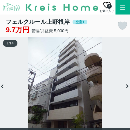
0
お気に入り
フェルクルール上野根岸
空室1
9.7万円
管理/共益費 5,000円
1
/
14