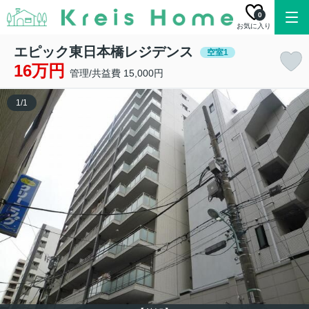
0
お気に入り
エピック東日本橋レジデンス
空室1
16万円
管理/共益費 15,000円
1
/
1