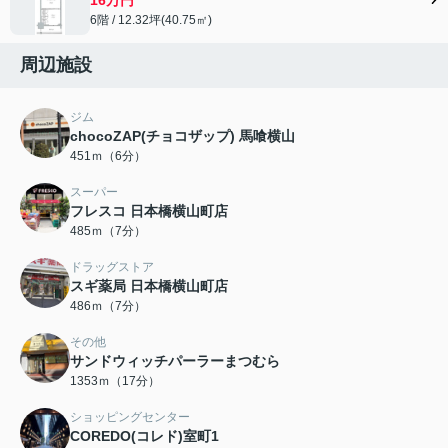
6階 / 12.32坪(40.75㎡)
周辺施設
ジム
chocoZAP(チョコザップ) 馬喰横山
451ｍ（6分）
スーパー
フレスコ 日本橋横山町店
485ｍ（7分）
ドラッグストア
スギ薬局 日本橋横山町店
486ｍ（7分）
その他
サンドウィッチパーラーまつむら
1353ｍ（17分）
ショッピングセンター
COREDO(コレド)室町1