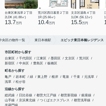
台東区東浅草２丁目
荒川区西日暮里２丁目
文京区湯島４丁目
2LDK (41.88㎡)
1R (25.66㎡)
1LDK (56.12㎡)
1
13.7
10.4
15.5
万円
万円
万円
中央区の物件一覧
東日本橋駅
エピック東日本橋レジデンス
市区町村から探す
台東区
千代田区
江東区
墨田区
文京区
荒川区
新宿区
中央区
豊島区
板橋区
町名から探す
亀戸
岩本町
緑
東上野
根岸
竜泉
千束
元浅草
浅草
松が谷
沿線から探す
総武線
日比谷線
都営大江戸線
都営新宿線
銀座線
山手線
京浜東北線
つくばエクスプレス
都営浅草線
半蔵門線