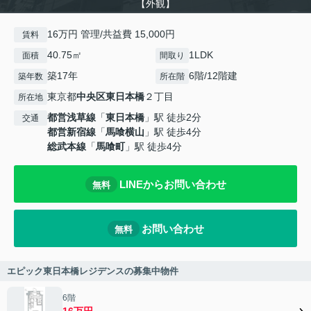
【外観】
16万円 管理/共益費 15,000円
賃料
40.75㎡
1LDK
面積
間取り
築17年
6階/12階建
築年数
所在階
東京都
中央区
東日本橋
２丁目
所在地
都営浅草線
「
東日本橋
」駅 徒歩2分
交通
都営新宿線
「
馬喰横山
」駅 徒歩4分
総武本線
「
馬喰町
」駅 徒歩4分
LINEからお問い合わせ
無料
お問い合わせ
無料
エピック東日本橋レジデンスの募集中物件
6階
16万円