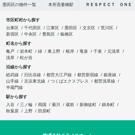
墨田区の物件一覧
本所吾妻橋駅
ＲＥＳＰＥＣＴ ＯＮＥ
市区町村から探す
台東区
千代田区
江東区
墨田区
文京区
荒川区
新宿区
中央区
豊島区
板橋区
町名から探す
亀戸
岩本町
緑
東上野
根岸
竜泉
千束
元浅草
浅草
松が谷
沿線から探す
総武線
日比谷線
都営大江戸線
都営新宿線
銀座線
山手線
京浜東北線
つくばエクスプレス
都営浅草線
半蔵門線
駅から探す
入谷
三ノ輪
両国
菊川
蔵前
新御徒町
錦糸町
秋葉原
上野
田原町