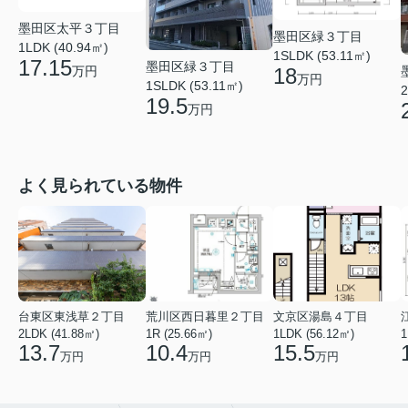
墨田区太平３丁目
墨田区緑３丁目
1LDK (40.94㎡)
1SLDK (53.11㎡)
17.15
墨田区緑３丁目
万円
18
万円
1SLDK (53.11㎡)
2
19.5
万円
よく見られている物件
台東区東浅草２丁目
荒川区西日暮里２丁目
文京区湯島４丁目
2LDK (41.88㎡)
1R (25.66㎡)
1LDK (56.12㎡)
1
13.7
10.4
15.5
万円
万円
万円