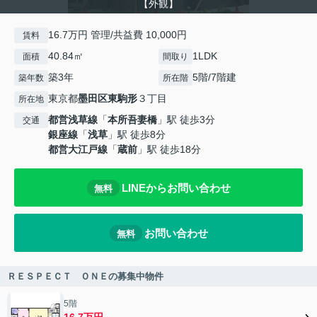
【外観】
16.7万円 管理/共益費 10,000円
賃料
40.84㎡
1LDK
面積
間取り
築3年
5階/7階建
築年数
所在階
東京都
墨田区
東駒形
３丁目
所在地
都営浅草線
「
本所吾妻橋
」駅 徒歩3分
交通
銀座線
「
浅草
」駅 徒歩8分
都営大江戸線
「
蔵前
」駅 徒歩18分
LINEからお問い合わせ
無料
お問い合わせ
無料
ＲＥＳＰＥＣＴ ＯＮＥの募集中物件
5階
16.7万円