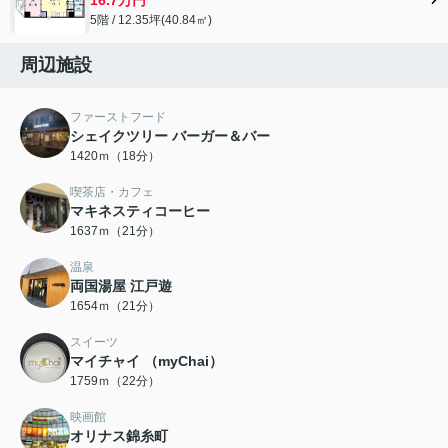
5階 / 12.35坪(40.84㎡)
周辺施設
ファーストフード
シェイクツリー バーガー＆バー
1420ｍ（18分）
喫茶店・カフェ
マキネスティコーヒー
1637ｍ（21分）
温泉
両国湯屋 江戸遊
1654ｍ（21分）
スイーツ
マイチャイ （myChai）
1759ｍ（22分）
映画館
オリナス錦糸町