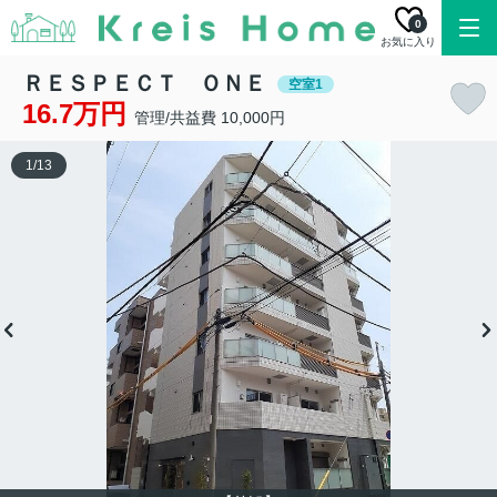
0
お気に入り
ＲＥＳＰＥＣＴ ＯＮＥ
空室1
16.7万円
管理/共益費 10,000円
1
/
13