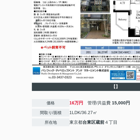
【】
16万円
管理/共益費
15,000円
価格
1LDK/36.27㎡
間取り/面積
東京都
台東区
蔵前
４丁目
所在地