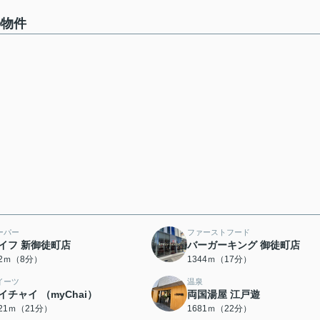
の物件
ーパー
ファーストフード
イフ 新御徒町店
バーガーキング 御徒町店
92ｍ（8分）
1344ｍ（17分）
イーツ
温泉
イチャイ （myChai）
両国湯屋 江戸遊
621ｍ（21分）
1681ｍ（22分）