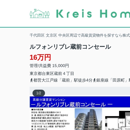
千代田区 文京区 中央区周辺で高級賃貸物件を探すなら株
ルフォンリブレ蔵前コンセール
16万円
管理/共益費 15,000円
東京都
台東区
蔵前
４丁目
都営大江戸線「蔵前」駅徒歩4分
銀座線「田原町」
1
/
2