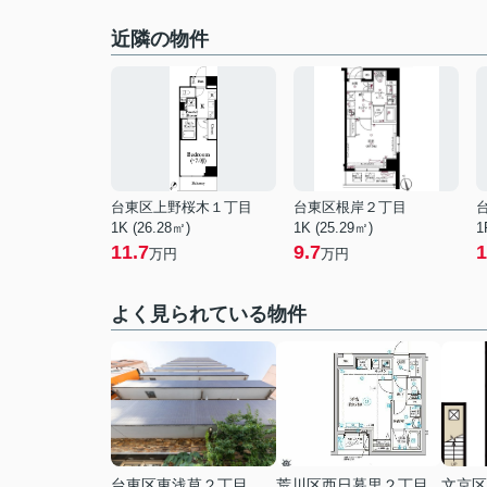
近隣の物件
台東区上野桜木１丁目
台東区根岸２丁目
1K (26.28㎡)
1K (25.29㎡)
1
11.7
9.7
1
万円
万円
よく見られている物件
台東区東浅草２丁目
荒川区西日暮里２丁目
文京区