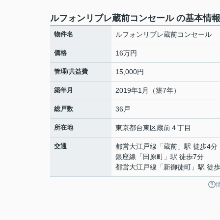
ルフォンリブレ蔵前コンセール の基本情
物件名
ルフォンリブレ蔵前コンセール
価格
16万円
管理/共益費
15,000円
築年月
2019年1月（築7年）
総戸数
36戸
所在地
東京都
台東区
蔵前
４丁目
交通
都営大江戸線
「
蔵前
」駅 徒歩4分
銀座線
「
田原町
」駅 徒歩7分
都営大江戸線
「
新御徒町
」駅 徒歩