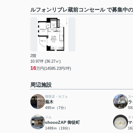
ルフォンリブレ蔵前コンセール で募集中
2階
10.97坪 (36.27㎡)
16
万円(14585.23円/坪)
周辺施設
喫茶店・カフェ
ス
蕪木
ラ
495ｍ（7分）
5
ジム
ス
chocoZAP 御徒町
マ
1489ｍ（19分）
1