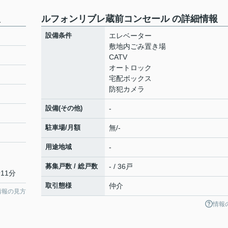
報
ルフォンリブレ蔵前コンセール の詳細情報
設備条件
エレベーター
敷地内ごみ置き場
CATV
オートロック
宅配ボックス
防犯カメラ
設備(その他)
-
駐車場/月額
無/-
用途地域
-
募集戸数 / 総戸数
- / 36戸
11分
取引態様
仲介
情報の見方
情報