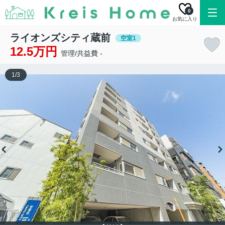
0
お気に入り
ライオンズシティ蔵前
空室1
12.5万円
管理/共益費 -
1
/
3