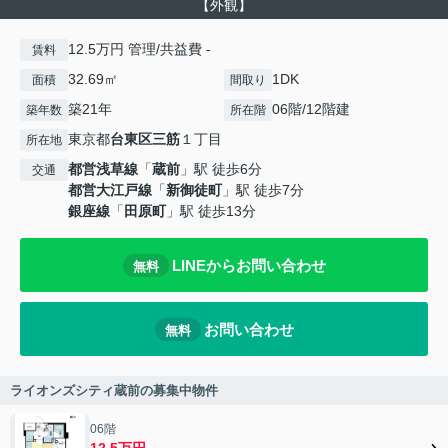
【外観】
12.5万円 管理/共益費 -
賃料
32.69㎡
1DK
面積
間取り
築21年
06階/12階建
築年数
所在階
東京都
台東区
三筋
１丁目
所在地
都営浅草線
「
蔵前
」駅 徒歩6分
交通
都営大江戸線
「
新御徒町
」駅 徒歩7分
銀座線
「
田原町
」駅 徒歩13分
LINEからお問い合わせ
無料
お問い合わせ
無料
ライオンズシティ蔵前の募集中物件
06階
12.5万円