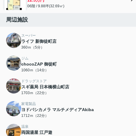
06階 / 9.88坪(32.69㎡)
周辺施設
スーパー
ライフ 新御徒町店
360ｍ（5分）
ジム
chocoZAP 御徒町
1060ｍ（14分）
ドラッグストア
スギ薬局 日本橋横山町店
1703ｍ（22分）
家電製品
ヨドバシカメラ マルチメディアAkiba
1712ｍ（22分）
温泉
両国湯屋 江戸遊