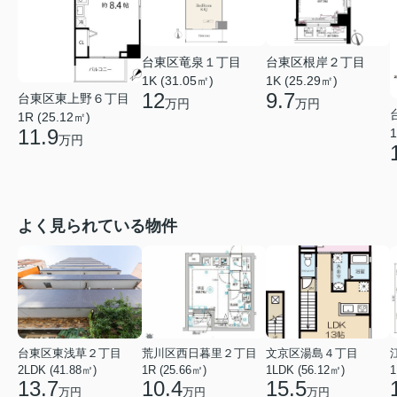
台東区竜泉１丁目
台東区根岸２丁目
1K (31.05㎡)
1K (25.29㎡)
12
9.7
台東区東上野６丁目
万円
万円
1R (25.12㎡)
11.9
1
万円
よく見られている物件
台東区東浅草２丁目
荒川区西日暮里２丁目
文京区湯島４丁目
2LDK (41.88㎡)
1R (25.66㎡)
1LDK (56.12㎡)
1
13.7
10.4
15.5
万円
万円
万円