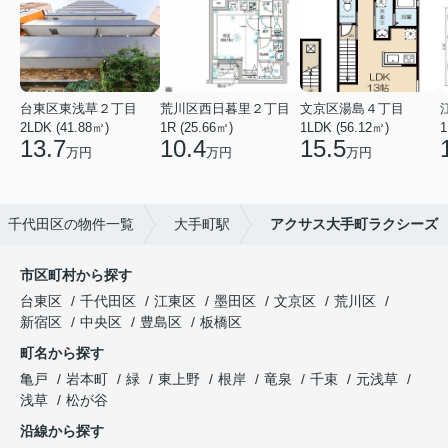
台東区東浅草２丁目
荒川区西日暮里２丁目
文京区湯島４丁目
2LDK (41.88㎡)
1R (25.66㎡)
1LDK (56.12㎡)
1
13.7
10.4
15.5
万円
万円
万円
千代田区の物件一覧
大手町駅
アクサス大手町ラクシーズ
市区町村から探す
台東区
千代田区
江東区
墨田区
文京区
荒川区
新宿区
中央区
豊島区
板橋区
町名から探す
亀戸
岩本町
緑
東上野
根岸
竜泉
千束
元浅草
浅草
松が谷
沿線から探す