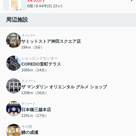
6階 / 9.44坪(31.22㎡)
周辺施設
スーパー
サミットストア神田スクエア店
194ｍ（3分）
ショッピングセンター
COREDO室町テラス
1069ｍ（14分）
スイーツ
ザ マンダリン オリエンタル グルメ ショップ
1208ｍ（16分）
デパート
日本橋三越本店
1291ｍ（17分）
その他
鰻の成瀬