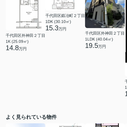
千代田区鍛冶町２丁目
1DK (30.10㎡)
15.3
万円
千代田区外神田２丁目
千代田区外神田２丁目
1LDK (40.04㎡)
1K (25.09㎡)
19.5
14.8
万円
万円
1
よく見られている物件