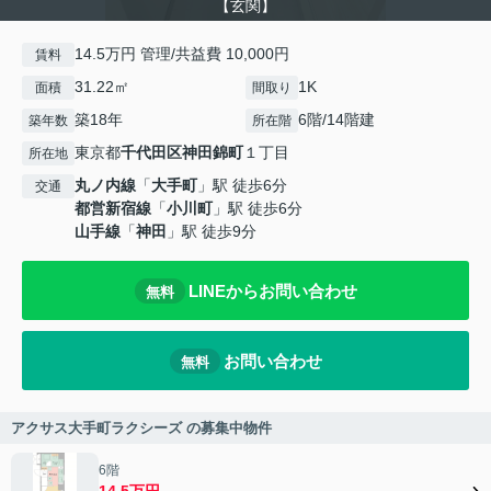
【玄関】
14.5万円 管理/共益費 10,000円
賃料
31.22㎡
1K
面積
間取り
築18年
6階/14階建
築年数
所在階
東京都
千代田区
神田錦町
１丁目
所在地
丸ノ内線
「
大手町
」駅 徒歩6分
交通
都営新宿線
「
小川町
」駅 徒歩6分
山手線
「
神田
」駅 徒歩9分
LINEからお問い合わせ
無料
お問い合わせ
無料
アクサス大手町ラクシーズ の募集中物件
6階
14.5万円