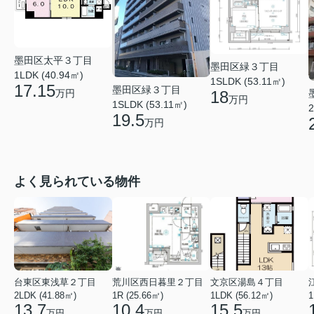
墨田区太平３丁目
墨田区緑３丁目
1LDK (40.94㎡)
1SLDK (53.11㎡)
17.15
墨田区緑３丁目
万円
18
万円
1SLDK (53.11㎡)
2
19.5
万円
よく見られている物件
台東区東浅草２丁目
荒川区西日暮里２丁目
文京区湯島４丁目
2LDK (41.88㎡)
1R (25.66㎡)
1LDK (56.12㎡)
1
13.7
10.4
15.5
万円
万円
万円