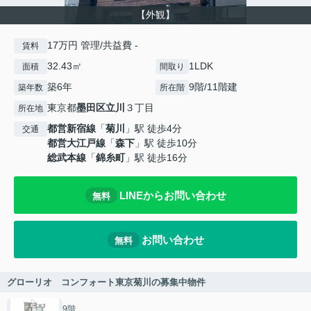
【外観】
17万円 管理/共益費 -
賃料
32.43㎡
1LDK
面積
間取り
築6年
9階/11階建
築年数
所在階
東京都
墨田区
立川
３丁目
所在地
都営新宿線
「
菊川
」駅 徒歩4分
交通
都営大江戸線
「
森下
」駅 徒歩10分
総武本線
「
錦糸町
」駅 徒歩16分
LINEからお問い合わせ
無料
お問い合わせ
無料
グローリオ コンフォート東京菊川の募集中物件
9階