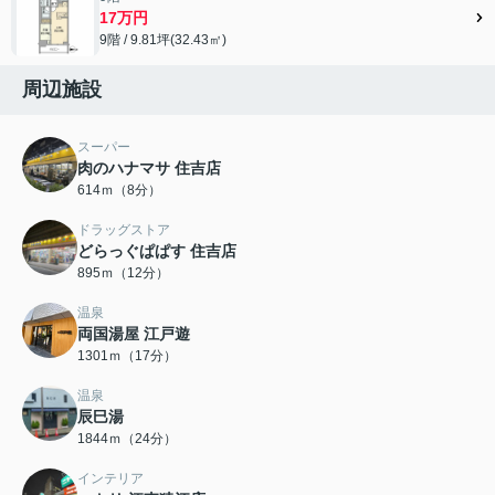
17万円
9階 / 9.81坪(32.43㎡)
周辺施設
スーパー
肉のハナマサ 住吉店
614ｍ（8分）
ドラッグストア
どらっぐぱぱす 住吉店
895ｍ（12分）
温泉
両国湯屋 江戸遊
1301ｍ（17分）
温泉
辰巳湯
1844ｍ（24分）
インテリア