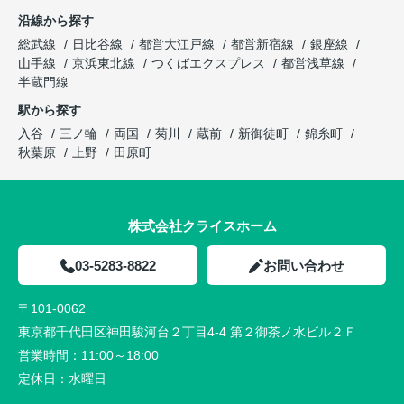
沿線から探す
総武線
日比谷線
都営大江戸線
都営新宿線
銀座線
山手線
京浜東北線
つくばエクスプレス
都営浅草線
半蔵門線
駅から探す
入谷
三ノ輪
両国
菊川
蔵前
新御徒町
錦糸町
秋葉原
上野
田原町
株式会社クライスホーム
03-5283-8822
お問い合わせ
〒101-0062
東京都千代田区神田駿河台２丁目4-4 第２御茶ノ水ビル２Ｆ
営業時間：
11:00～18:00
定休日：
水曜日