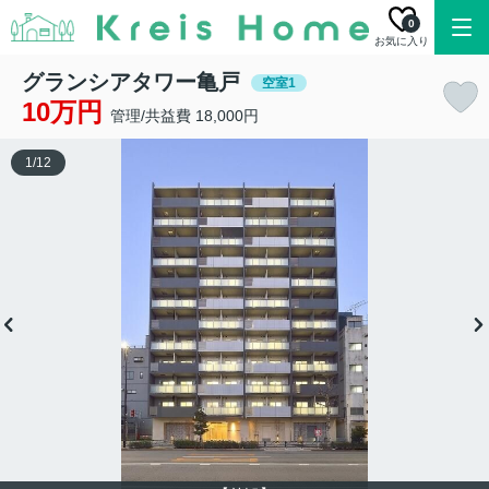
0
お気に入り
グランシアタワー亀戸
空室1
10万円
管理/共益費 18,000円
1
/
12