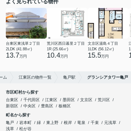
よく見られている物件
台東区東浅草２丁目
荒川区西日暮里２丁目
文京区湯島４丁目
2LDK (41.88㎡)
1R (25.66㎡)
1LDK (56.12㎡)
1
13.7
10.4
15.5
万円
万円
万円
ーム
江東区の物件一覧
亀戸駅
グランシアタワー亀戸
市区町村から探す
台東区
千代田区
江東区
墨田区
文京区
荒川区
新宿区
中央区
豊島区
板橋区
町名から探す
亀戸
岩本町
緑
東上野
根岸
竜泉
千束
元浅草
浅草
松が谷