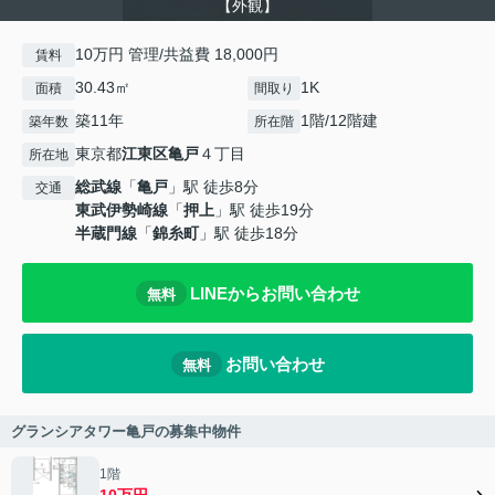
【外観】
10万円 管理/共益費 18,000円
賃料
30.43㎡
1K
面積
間取り
築11年
1階/12階建
築年数
所在階
東京都
江東区
亀戸
４丁目
所在地
総武線
「
亀戸
」駅 徒歩8分
交通
東武伊勢崎線
「
押上
」駅 徒歩19分
半蔵門線
「
錦糸町
」駅 徒歩18分
LINEからお問い合わせ
無料
お問い合わせ
無料
グランシアタワー亀戸の募集中物件
1階
10万円