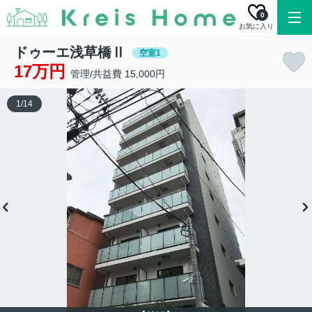
0
お気に入り
ドゥーエ浅草橋Ⅱ
空室1
17万円
管理/共益費 15,000円
1
/
14