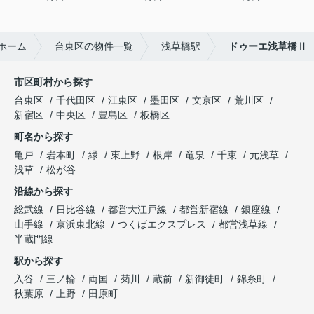
ホーム
台東区の物件一覧
浅草橋駅
ドゥーエ浅草橋Ⅱ
市区町村から探す
台東区
千代田区
江東区
墨田区
文京区
荒川区
新宿区
中央区
豊島区
板橋区
町名から探す
亀戸
岩本町
緑
東上野
根岸
竜泉
千束
元浅草
浅草
松が谷
沿線から探す
総武線
日比谷線
都営大江戸線
都営新宿線
銀座線
山手線
京浜東北線
つくばエクスプレス
都営浅草線
半蔵門線
駅から探す
入谷
三ノ輪
両国
菊川
蔵前
新御徒町
錦糸町
秋葉原
上野
田原町