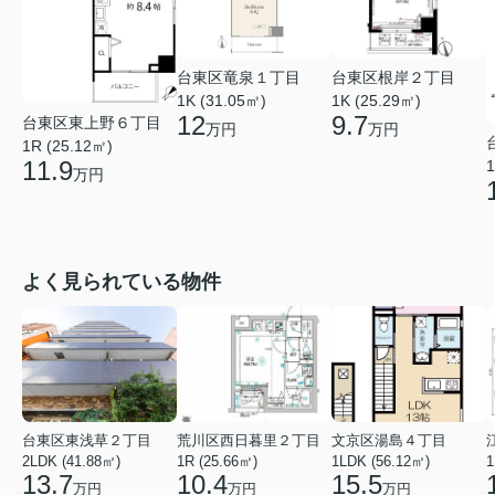
台東区竜泉１丁目
台東区根岸２丁目
1K (31.05㎡)
1K (25.29㎡)
12
9.7
台東区東上野６丁目
万円
万円
1R (25.12㎡)
11.9
1
万円
よく見られている物件
台東区東浅草２丁目
荒川区西日暮里２丁目
文京区湯島４丁目
2LDK (41.88㎡)
1R (25.66㎡)
1LDK (56.12㎡)
1
13.7
10.4
15.5
万円
万円
万円