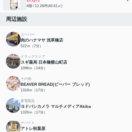
4階 / 12.28坪(40.61㎡)
周辺施設
スーパー
肉のハナマサ 浅草橋店
522ｍ（7分）
ドラッグストア
スギ薬局 日本橋横山町店
1096ｍ（14分）
その他
BEAVER BREAD(ビーバー ブレッド)
1319ｍ（17分）
家電製品
ヨドバシカメラ マルチメディアAkiba
1326ｍ（17分）
デパート
アトレ秋葉原