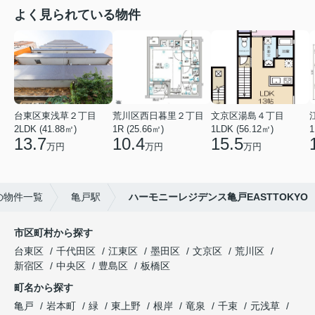
よく見られている物件
台東区東浅草２丁目
荒川区西日暮里２丁目
文京区湯島４丁目
2LDK (41.88㎡)
1R (25.66㎡)
1LDK (56.12㎡)
1
13.7
10.4
15.5
万円
万円
万円
の物件一覧
亀戸駅
ハーモニーレジデンス亀戸EASTTOKYO
市区町村から探す
台東区
千代田区
江東区
墨田区
文京区
荒川区
新宿区
中央区
豊島区
板橋区
町名から探す
亀戸
岩本町
緑
東上野
根岸
竜泉
千束
元浅草