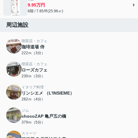
9.95万円
6階 / 7.85坪(25.96㎡)
周辺施設
喫茶店・カフェ
珈琲道場 侍
222ｍ（3分）
喫茶店・カフェ
ローズカフェ
230ｍ（3分）
イタリア料理
リンシエメ （L'INSIEME）
282ｍ（4分）
ジム
chocoZAP 亀戸五の橋
379ｍ（5分）
スイーツ