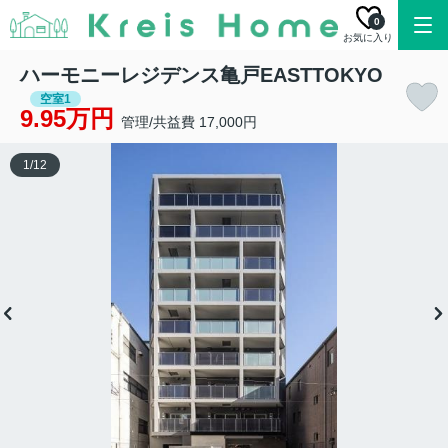
0
お気に入り
ハーモニーレジデンス亀戸EASTTOKYO
空室1
9.95万円
管理/共益費 17,000円
1
/
12