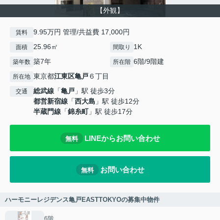
【外観】
9.95万円 管理/共益費 17,000円
賃料
25.96㎡
1K
面積
間取り
築7年
6階/9階建
築年数
所在階
東京都
江東区
亀戸
６丁目
所在地
総武線
「
亀戸
」駅 徒歩3分
交通
都営新宿線
「
西大島
」駅 徒歩12分
半蔵門線
「
錦糸町
」駅 徒歩17分
LINEからお問い合わせ
無料
お問い合わせ
無料
ハーモニーレジデンス亀戸EASTTOKYOの募集中物件
6階