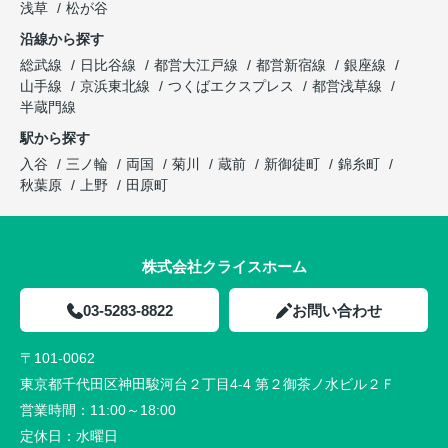
浅草
松が谷
沿線から探す
総武線
日比谷線
都営大江戸線
都営新宿線
銀座線
山手線
京浜東北線
つくばエクスプレス
都営浅草線
半蔵門線
駅から探す
入谷
三ノ輪
両国
菊川
蔵前
新御徒町
錦糸町
秋葉原
上野
田原町
株式会社クライスホーム
03-5283-8822
お問い合わせ
〒101-0062
東京都千代田区神田駿河台２丁目4-4 第２御茶ノ水ビル２Ｆ
営業時間：
11:00～18:00
定休日：
水曜日