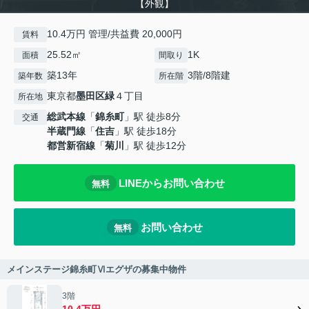
【外観】
10.4万円 管理/共益費 20,000円
賃料
25.52㎡
1K
面積
間取り
築13年
3階/8階建
築年数
所在階
東京都
墨田区
緑
４丁目
所在地
総武本線
「
錦糸町
」駅 徒歩8分
交通
半蔵門線
「
住吉
」駅 徒歩18分
都営新宿線
「
菊川
」駅 徒歩12分
LINEからお問い合わせ
無料
お問い合わせ
無料
メインステージ錦糸町Ⅵエグザの募集中物件
3階
10.4万円