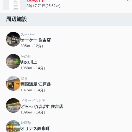
3階 / 7.71坪(25.52㎡)
周辺施設
スーパー
オーケー 住吉店
895ｍ（12分）
その他
肉の川上
1068ｍ（14分）
温泉
両国湯屋 江戸遊
1075ｍ（14分）
ドラッグストア
どらっぐぱぱす 住吉店
1096ｍ（14分）
映画館
オリナス錦糸町