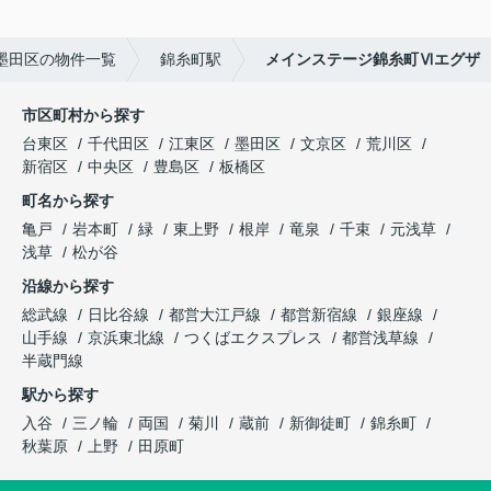
墨田区の物件一覧
錦糸町駅
メインステージ錦糸町Ⅵエグザ
市区町村から探す
台東区
千代田区
江東区
墨田区
文京区
荒川区
新宿区
中央区
豊島区
板橋区
町名から探す
亀戸
岩本町
緑
東上野
根岸
竜泉
千束
元浅草
浅草
松が谷
沿線から探す
総武線
日比谷線
都営大江戸線
都営新宿線
銀座線
山手線
京浜東北線
つくばエクスプレス
都営浅草線
半蔵門線
駅から探す
入谷
三ノ輪
両国
菊川
蔵前
新御徒町
錦糸町
秋葉原
上野
田原町