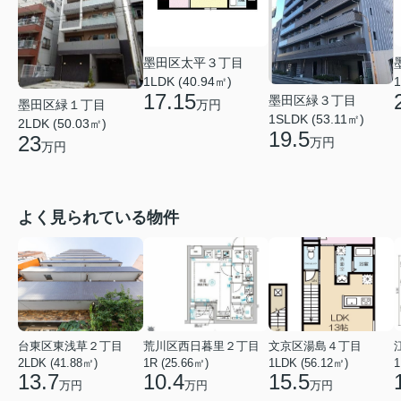
墨田区太平３丁目
1LDK (40.94㎡)
1
17.15
墨田区緑３丁目
万円
墨田区緑１丁目
1SLDK (53.11㎡)
2LDK (50.03㎡)
19.5
23
万円
万円
よく見られている物件
台東区東浅草２丁目
荒川区西日暮里２丁目
文京区湯島４丁目
2LDK (41.88㎡)
1R (25.66㎡)
1LDK (56.12㎡)
1
13.7
10.4
15.5
万円
万円
万円