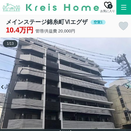
0
お気に入り
メインステージ錦糸町Ⅵエグザ
空室1
10.4万円
管理/共益費 20,000円
1
/
13